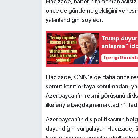
Hacızade, haberin tamamen asılsız 
önce de gündeme geldiğini ve resm
yalanlandığını söyledi.
Trump duyurd
anlaşma” idd
İçeriği Görünt
Hacızade, CNN'e de daha önce resmi 
somut kanıt ortaya konulmadan, ya
Azerbaycan’ın resmi görüşünü dikka
ilkeleriyle bağdaşmamaktadır” ifadel
Azerbaycan’ın dış politikasının bölges
dayandığını vurgulayan Hacızade, ül