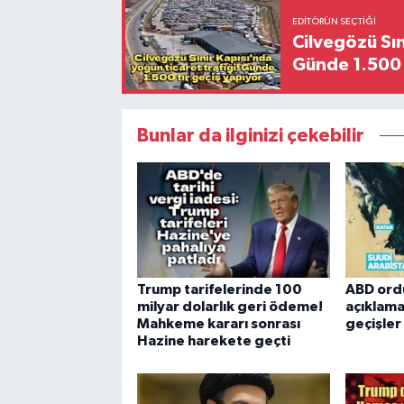
EDITÖRÜN SEÇTIĞI
Cilvegözü Sın
Günde 1.500 
Bunlar da ilginizi çekebilir
Trump tarifelerinde 100
ABD ord
milyar dolarlık geri ödeme!
açıklama
Mahkeme kararı sonrası
geçişle
Hazine harekete geçti