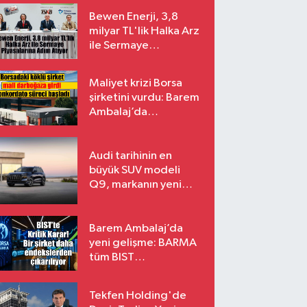
Bewen Enerji, 3,8
milyar TL'lik Halka Arz
ile Sermaye
Piyasalarına Adım
Atıyor
Maliyet krizi Borsa
şirketini vurdu: Barem
Ambalaj’da
konkordato süreci
Audi tarihinin en
büyük SUV modeli
Q9, markanın yeni
amiral gemisi oluyor
Barem Ambalaj’da
yeni gelişme: BARMA
tüm BIST
endekslerinden
çıkarılıyor
Tekfen Holding'de