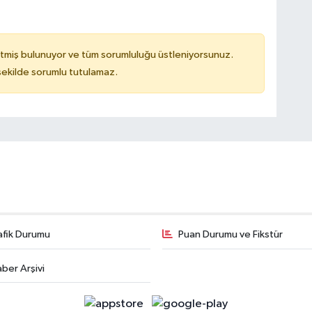
tmiş bulunuyor ve tüm sorumluluğu üstleniyorsunuz.
 şekilde sorumlu tutulamaz.
afik Durumu
Puan Durumu ve Fikstür
ber Arşivi