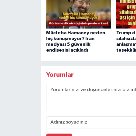
Mücteba Hamaney neden
Trump d
hiç konuşmuyor? İran
silahsızl
medyası 5 güvenlik
anlaşma”
endişesini açıkladı
teşekkür
Yorumlar