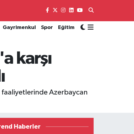
Gayrimenkul
Spor
Eğitim
'a karşı
ı
at faaliyetlerinde Azerbaycan
rend Haberler