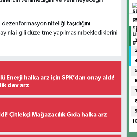
ına izin verilmediğini ve verilmeyeceğini
n dezenformasyon niteliği taşıdığını
nla ilgili düzeltme yapılmasını beklediklerini
ü Enerji halka arz için SPK’dan onay aldı!
lik dev arz
di! Çitlekçi Mağazacılık Gıda halka arz
1