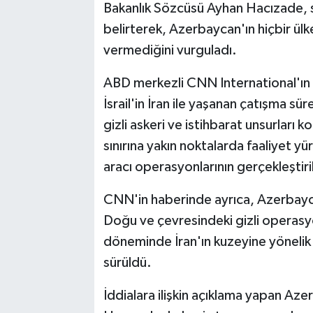
Bakanlık Sözcüsü Ayhan Hacızade, s
belirterek, Azerbaycan'ın hiçbir ülke
vermediğini vurguladı.
ABD merkezli CNN International'ın 
İsrail'in İran ile yaşanan çatışma 
gizli askeri ve istihbarat unsurları 
sınırına yakın noktalarda faaliyet y
aracı operasyonlarının gerçekleştiril
CNN'in haberinde ayrıca, Azerbaycan
Doğu ve çevresindeki gizli operasyon
döneminde İran'ın kuzeyine yönelik g
sürüldü.
İddialara ilişkin açıklama yapan Az