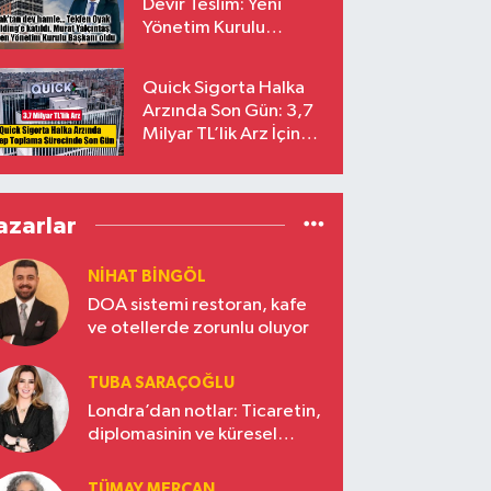
Devir Teslim: Yeni
Yönetim Kurulu
Başkanı Prof. Dr. Murat
Yalçıntaş Oldu!
Quick Sigorta Halka
Arzında Son Gün: 3,7
Milyar TL’lik Arz İçin
Talepler Bugün Sona
Eriyor
azarlar
NIHAT BINGÖL
DOA sistemi restoran, kafe
ve otellerde zorunlu oluyor
TUBA SARAÇOĞLU
Londra’dan notlar: Ticaretin,
diplomasinin ve küresel
vizyonun başkentinde
Türkiye’nin yükselen gücü
TÜMAY MERCAN