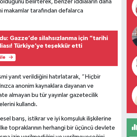
olduğunu belirterek, benzer iddiaların daha
i makamlar tarafından defalarca
u: Gazze’de silahsızlanma için “tarihi
iası! Türkiye’ye teşekkür etti
üle
yanıt verildiğini hatırlatarak, “Hiçbir
lnızca anonim kaynaklara dayanan ve
te almayan bu tür yayınlar gazetecilik
erini kullandı.
el barış, istikrar ve iyi komşuluk ilişkilerine
ke topraklarının herhangi bir üçüncü devlete