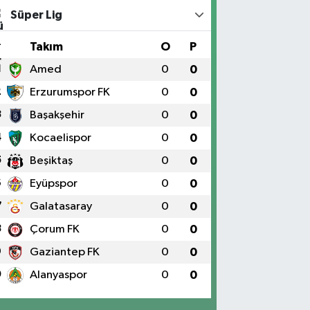
Süper Lig
#
Takım
O
P
1
Amed
0
0
2
Erzurumspor FK
0
0
3
Başakşehir
0
0
4
Kocaelispor
0
0
5
Beşiktaş
0
0
6
Eyüpspor
0
0
7
Galatasaray
0
0
8
Çorum FK
0
0
9
Gaziantep FK
0
0
0
Alanyaspor
0
0