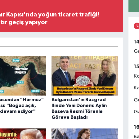
ır Kapısı'nda yoğun ticaret trafiği!
tır geçiş yapıyor
1
Ga
1
Ko
Ka
usundan "Hürmüz"
Bulgaristan'ın Razgrad
Ge
sı: "Boğaz açık,
İlinde Yeni Dönem: Aylin
r devam ediyor"
Baseva Resmi Törenle
Ga
Göreve Başladı
1
Ba