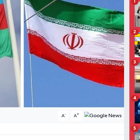
1
2
3
4
-
+
A
A
5