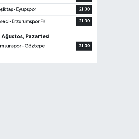
şiktaş - Eyüpspor
21:30
ed - Erzurumspor FK
21:30
7 Ağustos, Pazartesi
msunspor - Göztepe
21:30