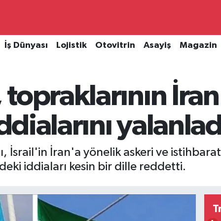
İş Dünyası
Lojistik
Otovitrin
Asayiş
Magazin
topraklarının İran
iddialarını yalanlad
, İsrail'in İran'a yönelik askeri ve istihbar
ki iddiaları kesin bir dille reddetti.
T