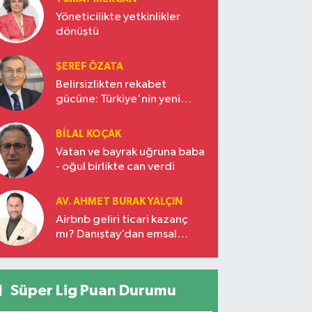
Yöneticilikte yetkinlikler
dönüştü
ŞEREF ÖZATA
Belirsizlikten rekabet
gücüne: Türkiye'nin yeni
ekonomi vizyonu
BILAL KOÇAK
Vatan ve bayrak uğruna baba
- oğul birlikte can verdi
AV. AHMET BURAK YALÇIN
Airbnb geliri ticari kazanç
mı? Danıştay’dan emsal
karar!
Süper Lig Puan Durumu