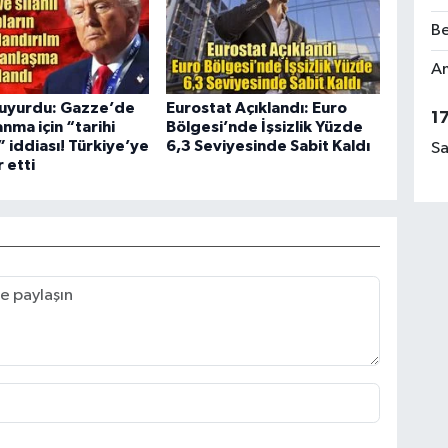
Be
Am
uyurdu: Gazze’de
Eurostat Açıklandı: Euro
1
anma için “tarihi
Bölgesi’nde İşsizlik Yüzde
 iddiası! Türkiye’ye
6,3 Seviyesinde Sabit Kaldı
Sa
 etti