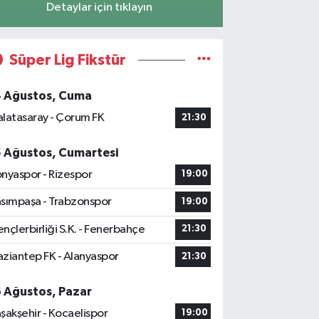
Detaylar için tıklayın
Süper Lig Fikstür
4 Ağustos, Cuma
latasaray - Çorum FK
21:30
5 Ağustos, Cumartesi
nyaspor - Rizespor
19:00
sımpaşa - Trabzonspor
19:00
nçlerbirliği S.K. - Fenerbahçe
21:30
ziantep FK - Alanyaspor
21:30
6 Ağustos, Pazar
şakşehir - Kocaelispor
19:00