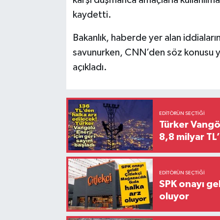
karşı düşmanca amaçlarla kullanılmas
kaydetti.
Bakanlık, haberde yer alan iddiaları
savunurken, CNN’den söz konusu yayı
açıkladı.
EDITÖRÜN SEÇTIĞI
Türker Vangöl
8,8 milyar TL’
EDITÖRÜN SEÇTIĞI
SPK onayı gel
oluyor