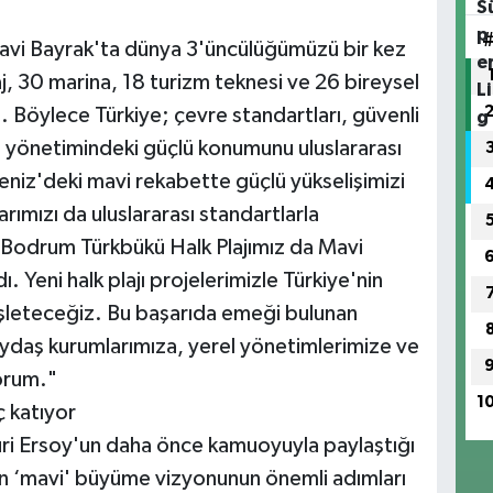
Mavi Bayrak'ta dünya 3'üncülüğümüzü bir kez
, 30 marina, 18 turizm teknesi ve 26 bireysel
 Böylece Türkiye; çevre standartları, güvenli
ıyı yönetimindeki güçlü konumunu uluslararası
deniz'deki mavi rekabette güçlü yükselişimizi
larımızı da uluslararası standartlarla
Bodrum Türkbükü Halk Plajımız da Mavi
dı. Yeni halk plajı projelerimizle Türkiye'nin
işleteceğiz. Bu başarıda emeği bulunan
aş kurumlarımıza, yerel yönetimlerimize ve
orum."
1
ç katıyor
ri Ersoy'un daha önce kamuoyuyla paylaştığı
'nin ‘mavi' büyüme vizyonunun önemli adımları