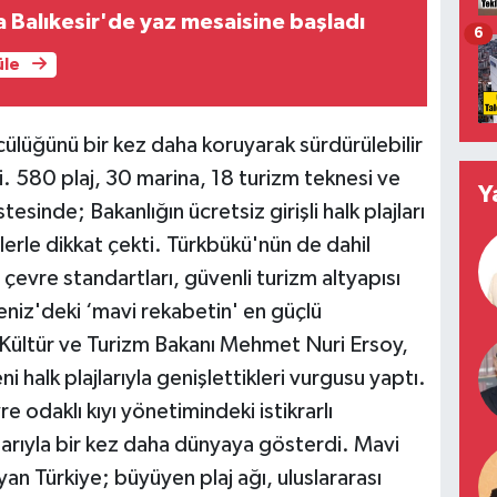
a Balıkesir'de yaz mesaisine başladı
6
üle
ülüğünü bir kez daha koruyarak sürdürülebilir
i. 580 plaj, 30 marina, 18 turizm teknesi ve
Y
tesinde; Bakanlığın ücretsiz girişli halk plajları
erle dikkat çekti. Türkbükü'nün de dahil
, çevre standartları, güvenli turizm altyapısı
deniz'deki ‘mavi rekabetin' en güçlü
 Kültür ve Turizm Bakanı Mehmet Nuri Ersoy,
i halk plajlarıyla genişlettikleri vurgusu yaptı.
e odaklı kıyı yönetimindeki istikrarlı
arıyla bir kez daha dünyaya gösterdi. Mavi
n Türkiye; büyüyen plaj ağı, uluslararası