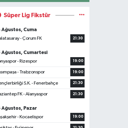
Süper Lig Fikstür
4 Ağustos, Cuma
latasaray - Çorum FK
21:30
5 Ağustos, Cumartesi
nyaspor - Rizespor
19:00
sımpaşa - Trabzonspor
19:00
nçlerbirliği S.K. - Fenerbahçe
21:30
ziantep FK - Alanyaspor
21:30
6 Ağustos, Pazar
şakşehir - Kocaelispor
19:00
şiktaş - Eyüpspor
21:30