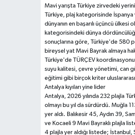
Mavi yarışta Türkiye zirvedeki yerin
Türkiye, plaj kategorisinde İspanya
dünyanın en başarılı üçüncü ülkesi 
kategorisindeki dünya dördüncülü
sonuçlarına göre, Türkiye'de 580 pl
bireysel yat Mavi Bayrak almaya ha
Türkiye'de TÜRÇEV koordinasyonu
suyu kalitesi, çevre yönetimi, can gü
eğitimi gibi birçok kriter uluslararas
Antalya kıyıları yine lider
Antalya, 2026 yılında 232 plajla Türki
olmayı bu yıl da sürdürdü. Muğla 113 
yer aldı. Balıkesir 45, Aydın 39, S
ve Kocaeli 9 Mavi Bayraklı plajla list
4 plajla yer aldığı listede; İstanbul