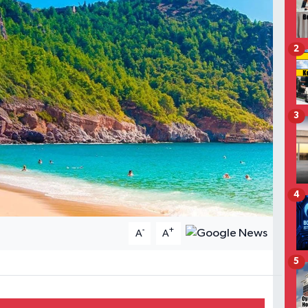
2
3
4
-
+
A
A
5