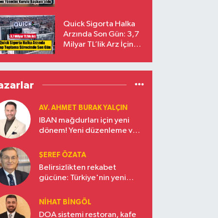
Başkanı Prof. Dr. Murat
Yalçıntaş Oldu!
Quick Sigorta Halka
Arzında Son Gün: 3,7
Milyar TL’lik Arz İçin
Talepler Bugün Sona
Eriyor
azarlar
AV. AHMET BURAK YALÇIN
IBAN mağdurları için yeni
dönem! Yeni düzenleme ve
ceza indirim oranları
ŞEREF ÖZATA
Belirsizlikten rekabet
gücüne: Türkiye'nin yeni
ekonomi vizyonu
NIHAT BINGÖL
DOA sistemi restoran, kafe