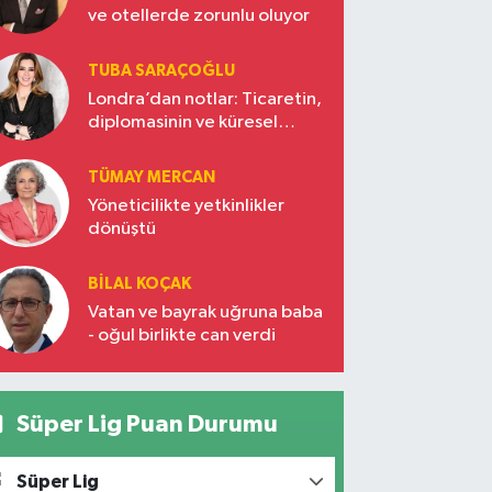
ve otellerde zorunlu oluyor
TUBA SARAÇOĞLU
Londra’dan notlar: Ticaretin,
diplomasinin ve küresel
vizyonun başkentinde
Türkiye’nin yükselen gücü
TÜMAY MERCAN
Yöneticilikte yetkinlikler
dönüştü
BILAL KOÇAK
Vatan ve bayrak uğruna baba
- oğul birlikte can verdi
Süper Lig Puan Durumu
Süper Lig