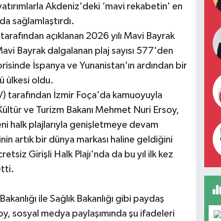
 yatırımlarla Akdeniz'deki ‘mavi rekabetin' en
 da sağlamlaştırdı.
 tarafından açıklanan 2026 yılı Mavi Bayrak
avi Bayrak dalgalanan plaj sayısı 577'den
orisinde İspanya ve Yunanistan'ın ardından bir
 ülkesi oldu.
V) tarafından İzmir Foça'da kamuoyuyla
 Kültür ve Turizm Bakanı Mehmet Nuri Ersoy,
eni halk plajlarıyla genişletmeye devam
rinin artık bir dünya markası haline geldiğini
siz Girişli Halk Plajı'nda da bu yıl ilk kez
tti.
 Bakanlığı ile Sağlık Bakanlığı gibi paydaş
y, sosyal medya paylaşımında şu ifadeleri