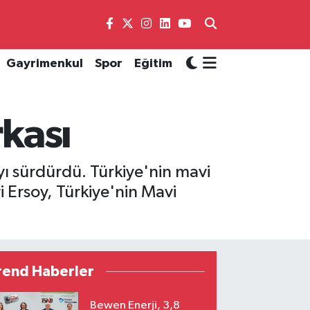
Gayrimenkul
Spor
Eğitim
rkası
yı sürdürdü. Türkiye'nin mavi
i Ersoy, Türkiye'nin Mavi
rend Haberler
Bewen Enerji, 3,8