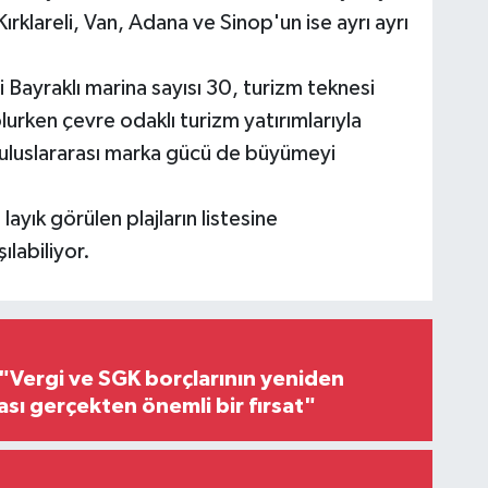
ırklareli, Van, Adana ve Sinop'un ise ayrı ayrı
 Bayraklı marina sayısı 30, turizm teknesi
olurken çevre odaklı turizm yatırımlarıyla
ki uluslararası marka gücü de büyümeyi
ayık görülen plajların listesine
labiliyor.
"Vergi ve SGK borçlarının yeniden
ası gerçekten önemli bir fırsat"