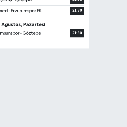
ed - Erzurumspor FK
21:30
7 Ağustos, Pazartesi
msunspor - Göztepe
21:30