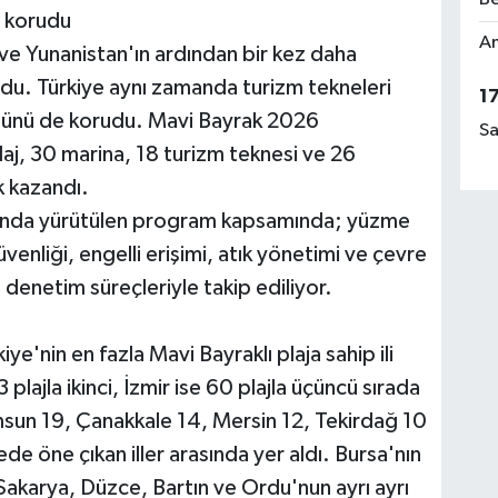
i korudu
Am
 ve Yunanistan'ın ardından bir kez daha
oldu. Türkiye aynı zamanda turizm tekneleri
1
ğünü de korudu. Mavi Bayrak 2026
Sa
aj, 30 marina, 18 turizm teknesi ve 26
k kazandı.
nda yürütülen program kapsamında; yüzme
venliği, engelli erişimi, atık yönetimi ve çevre
ı denetim süreçleriyle takip ediliyor.
ye'nin en fazla Mavi Bayraklı plaja sahip ili
plajla ikinci, İzmir ise 60 plajla üçüncü sırada
amsun 19, Çanakkale 14, Mersin 12, Tekirdağ 10
ede öne çıkan iller arasında yer aldı. Bursa'nın
, Sakarya, Düzce, Bartın ve Ordu'nun ayrı ayrı