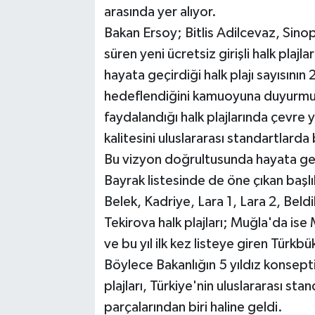
arasında yer alıyor.
Bakan Ersoy; Bitlis Adilcevaz, Sino
süren yeni ücretsiz girişli halk plajla
hayata geçirdiği halk plajı sayısın
hedeflendiğini kamuoyuna duyurmuşt
faydalandığı halk plajlarında çevre 
kalitesini uluslararası standartlar
Bu vizyon doğrultusunda hayata geçir
Bayrak listesinde de öne çıkan başlı
Belek, Kadriye, Lara 1, Lara 2, Bel
Tekirova halk plajları; Muğla'da ise
ve bu yıl ilk kez listeye giren Türkb
Böylece Bakanlığın 5 yıldız konseptiy
plajları, Türkiye'nin uluslararası sta
parçalarından biri haline geldi.