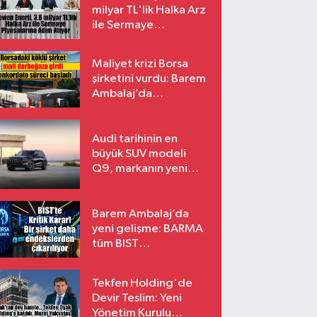
milyar TL'lik Halka Arz
ile Sermaye
Piyasalarına Adım
Atıyor
Maliyet krizi Borsa
şirketini vurdu: Barem
Ambalaj’da
konkordato süreci
Audi tarihinin en
büyük SUV modeli
Q9, markanın yeni
amiral gemisi oluyor
Barem Ambalaj’da
yeni gelişme: BARMA
tüm BIST
endekslerinden
çıkarılıyor
Tekfen Holding'de
Devir Teslim: Yeni
Yönetim Kurulu