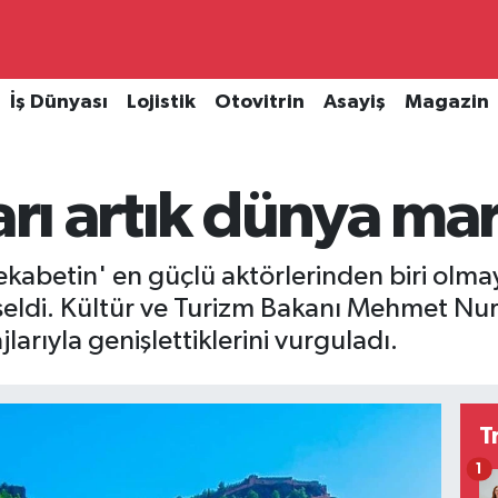
İş Dünyası
Lojistik
Otovitrin
Asayiş
Magazin
arı artık dünya ma
ekabetin' en güçlü aktörlerinden biri olma
kseldi. Kültür ve Turizm Bakanı Mehmet Nur
jlarıyla genişlettiklerini vurguladı.
T
1