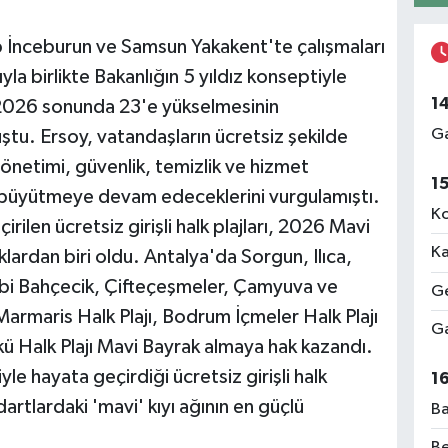
p İnceburun ve Samsun Yakakent'te çalışmaları
rıyla birlikte Bakanlığın 5 yıldız konseptiyle
1
ın 2026 sonunda 23'e yükselmesinin
Ga
u. Ersoy, vatandaşların ücretsiz şekilde
yönetimi, güvenlik, temizlik ve hizmet
1
da büyütmeye devam edeceklerini vurgulamıştı.
Ko
ilen ücretsiz girişli halk plajları, 2026 Mavi
Ka
klardan biri oldu. Antalya'da Sorgun, Ilıca,
dibi Bahçecik, Çifteçeşmeler, Çamyuva ve
Ge
 Marmaris Halk Plajı, Bodrum İçmeler Halk Plajı
Ga
ükü Halk Plajı Mavi Bayrak almaya hak kazandı.
le hayata geçirdiği ücretsiz girişli halk
1
ndartlardaki 'mavi' kıyı ağının en güçlü
Ba
Be