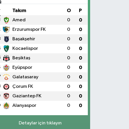
#
Takım
O
P
1
Amed
0
0
2
Erzurumspor FK
0
0
3
Başakşehir
0
0
4
Kocaelispor
0
0
5
Beşiktaş
0
0
6
Eyüpspor
0
0
7
Galatasaray
0
0
8
Çorum FK
0
0
9
Gaziantep FK
0
0
0
Alanyaspor
0
0
Detaylar için tıklayın