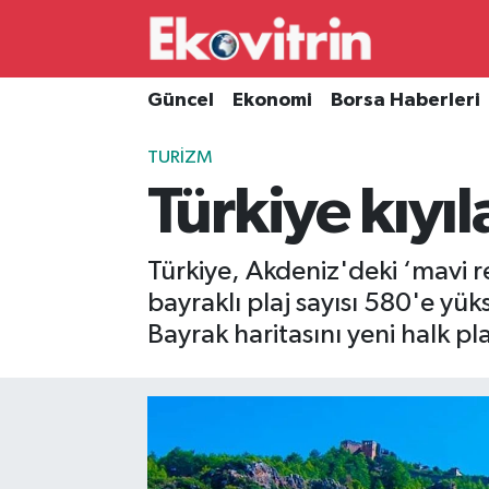
Güncel
Hava Durumu
Güncel
Ekonomi
Borsa Haberleri
Ekonomi
Trafik Durumu
TURIZM
Türkiye kıyıl
Borsa Haberleri
Süper Lig Puan Durumu ve Fikstür
İş Dünyası
Tüm Manşetler
Türkiye, Akdeniz'deki ‘mavi r
bayraklı plaj sayısı 580'e yü
Lojistik
Son Dakika Haberleri
Bayrak haritasını yeni halk pla
Otovitrin
Haber Arşivi
Asayiş
Magazin