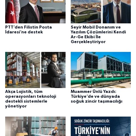
PTT’den Filistin Posta
Seyir Mobil Donanım ve
İdaresi’ne destek
Yazılım Çözümlerini Kendi
Ar-Ge Ekibi İle
Gerçekleştiriyor
Akça Lojistik, tüm
Muammer Ünlü Yazdı:
operasyonları teknoloji
Türkiye’de ve dünyada
destekli sistemlerle
soğuk zincir taşımacılığı
yönetiyor