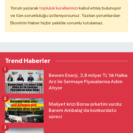
Yorum yazarak
topluluk kurallarımızı
kabul etmiş bulunuyor
ve tüm sorumluluğu üstleniyorsunuz. Yazılan yorumlardan
Ekovitrin Haber hiçbir şekilde sorumlu tutulamaz.
Trend Haberler
1
Bewen Enerji, 3,8 milyar TL'lik Halka
Arz ile Sermaye Piyasalarına Adım
Atıyor
2
Maliyet krizi Borsa şirketini vurdu:
Barem Ambalaj’da konkordato
süreci
3