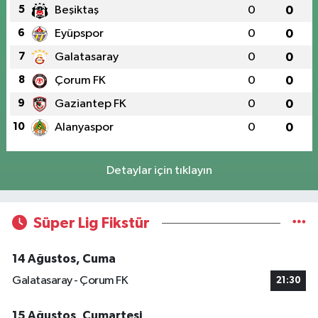
5
Beşiktaş
0
0
6
Eyüpspor
0
0
7
Galatasaray
0
0
8
Çorum FK
0
0
9
Gaziantep FK
0
0
10
Alanyaspor
0
0
Detaylar için tıklayın
Süper Lig Fikstür
14 Ağustos, Cuma
Galatasaray - Çorum FK
21:30
15 Ağustos, Cumartesi