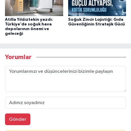
Atilla Yıldıztekin yazdı:
Soğuk Zincir Lojistiği: Gıda
Türkiye’de soğuk hava
Güvenliğinin Stratejik Gücü
depolarının önemi ve
geleceği
Yorumlar
Gönder