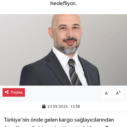
hedefliyor.
Gayrimenkul
Spor
Eğitim
Paylaş
-
+
A
A
23.09.2025 - 13:58
Türkiye’nin önde gelen kargo sağlayıcılarından