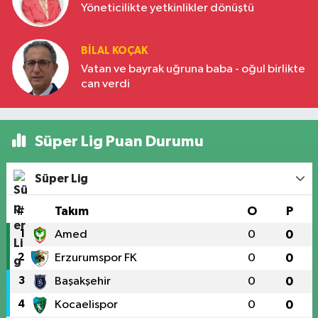
Yöneticilikte yetkinlikler dönüştü
BILAL KOÇAK
Vatan ve bayrak uğruna baba - oğul birlikte
can verdi
Süper Lig Puan Durumu
Süper Lig
#
Takım
O
P
1
Amed
0
0
2
Erzurumspor FK
0
0
3
Başakşehir
0
0
4
Kocaelispor
0
0