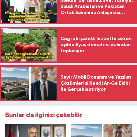
Mekke'de Tarihi Zirve: Türkiye,
Suudi Arabistan ve Pakistan
Ortak Savunma Anlaşması
İmzaladı
Coğrafi işaretli lezzette sezon
açıldı: Ayaş domatesi dalından
toplanıyor
Seyir Mobil Donanım ve Yazılım
Çözümlerini Kendi Ar-Ge Ekibi
İle Gerçekleştiriyor
Bunlar da ilginizi çekebilir