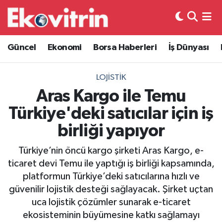
Güncel
Hava Durumu
Güncel
Ekonomi
Borsa Haberleri
İş Dünyası
Ekonomi
Trafik Durumu
LOJISTIK
Borsa Haberleri
Süper Lig Puan Durumu ve Fikstür
Aras Kargo ile Temu
Türkiye'deki satıcılar için iş
İş Dünyası
Tüm Manşetler
birliği yapıyor
Lojistik
Son Dakika Haberleri
Türkiye’nin öncü kargo şirketi Aras Kargo, e-
ticaret devi Temu ile yaptığı iş birliği kapsamında,
Otovitrin
Haber Arşivi
platformun Türkiye’deki satıcılarına hızlı ve
güvenilir lojistik desteği sağlayacak. Şirket uçtan
Asayiş
uca lojistik çözümler sunarak e-ticaret
ekosisteminin büyümesine katkı sağlamayı
Magazin