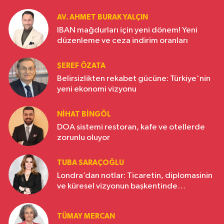
AV. AHMET BURAK YALÇIN
IBAN mağdurları için yeni dönem! Yeni
düzenleme ve ceza indirim oranları
ŞEREF ÖZATA
Belirsizlikten rekabet gücüne: Türkiye'nin
yeni ekonomi vizyonu
NIHAT BINGÖL
DOA sistemi restoran, kafe ve otellerde
zorunlu oluyor
TUBA SARAÇOĞLU
Londra’dan notlar: Ticaretin, diplomasinin
ve küresel vizyonun başkentinde
Türkiye’nin yükselen gücü
TÜMAY MERCAN