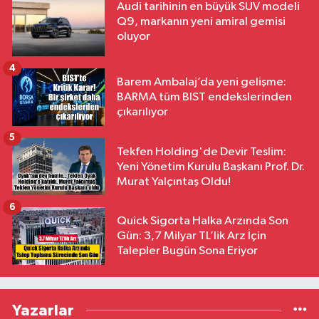
Audi tarihinin en büyük SUV modeli
Q9, markanın yeni amiral gemisi
oluyor
4
Barem Ambalaj’da yeni gelişme:
BARMA tüm BIST endekslerinden
çıkarılıyor
5
Tekfen Holding'de Devir Teslim:
Yeni Yönetim Kurulu Başkanı Prof. Dr.
Murat Yalçıntaş Oldu!
6
Quick Sigorta Halka Arzında Son
Gün: 3,7 Milyar TL’lik Arz İçin
Talepler Bugün Sona Eriyor
Yazarlar