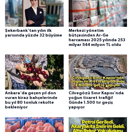
Şekerbank'tan yılın ilk
Merkezi yönetim
yarısında yüzde 32 büyüme
bütçesinden Ar-Ge
harcaması 2025 yılında 253
milyar 544 milyon TL oldu
Ankara'da geçen yıl don
Cilvegözü Sınır Kapısı'nda
vuran kiraz bahçelerinde
yoğun ticaret trafiği!
bu yıl 80 tonluk rekolte
Günde 1.500 tır geçiş
bekleniyor
yapıyor