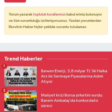
Yorum yazarak
topluluk kurallarımızı
kabul etmiş bulunuyor
ve tüm sorumluluğu üstleniyorsunuz. Yazılan yorumlardan
Ekovitrin Haber hiçbir şekilde sorumlu tutulamaz.
Trend Haberler
1
Bewen Enerji, 3,8 milyar TL'lik Halka
Arz ile Sermaye Piyasalarına Adım
Atıyor
2
Maliyet krizi Borsa şirketini vurdu:
Barem Ambalaj’da konkordato
süreci