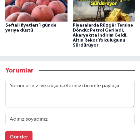
Şeftali fiyatları 1 günde
Piyasalarda Rüzgâr Tersine
yarıya düştü
Döndü: Petrol Geriledi,
Akaryakıta İndirim Geldi,
Altın Rekor Yolculuğunu
Sürdürüyor
Yorumlar
Gönder