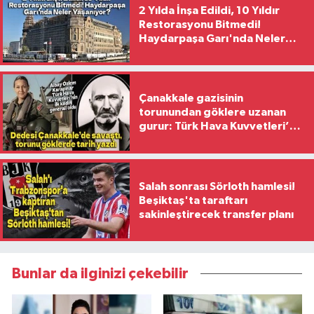
2 Yılda İnşa Edildi, 10 Yıldır
Restorasyonu Bitmedi!
Haydarpaşa Garı'nda Neler
Yaşanıyor?
Çanakkale gazisinin
torunundan göklere uzanan
gurur: Türk Hava Kuvvetleri’nin
ilk kadın generali oldu
Salah sonrası Sörloth hamlesi!
Beşiktaş'ta taraftarı
sakinleştirecek transfer planı
Bunlar da ilginizi çekebilir