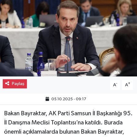
Gayrimenkul
Spor
Eğitim
Paylaş
-
+
A
A
05.10.2025 - 09:17
Bakan Bayraktar, AK Parti Samsun İl Başkanlığı 95.
İl Danışma Meclisi Toplantısı’na katıldı. Burada
önemli açıklamalarda bulunan Bakan Bayraktar,