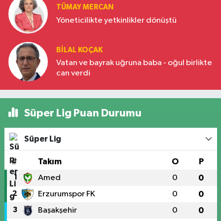
TÜMAY MERCAN
Yöneticilikte yetkinlikler dönüştü
BILAL KOÇAK
Vatan ve bayrak uğruna baba - oğul birlikte
can verdi
Süper Lig Puan Durumu
Süper Lig
#
Takım
O
P
1
Amed
0
0
2
Erzurumspor FK
0
0
3
Başakşehir
0
0