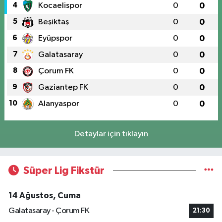
4
Kocaelispor
0
0
5
Beşiktaş
0
0
6
Eyüpspor
0
0
7
Galatasaray
0
0
8
Çorum FK
0
0
9
Gaziantep FK
0
0
10
Alanyaspor
0
0
Detaylar için tıklayın
Süper Lig Fikstür
14 Ağustos, Cuma
Galatasaray - Çorum FK
21:30