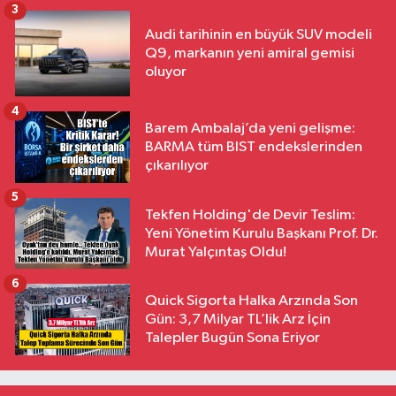
3
Audi tarihinin en büyük SUV modeli
Q9, markanın yeni amiral gemisi
oluyor
4
Barem Ambalaj’da yeni gelişme:
BARMA tüm BIST endekslerinden
çıkarılıyor
5
Tekfen Holding'de Devir Teslim:
Yeni Yönetim Kurulu Başkanı Prof. Dr.
Murat Yalçıntaş Oldu!
6
Quick Sigorta Halka Arzında Son
Gün: 3,7 Milyar TL’lik Arz İçin
Talepler Bugün Sona Eriyor