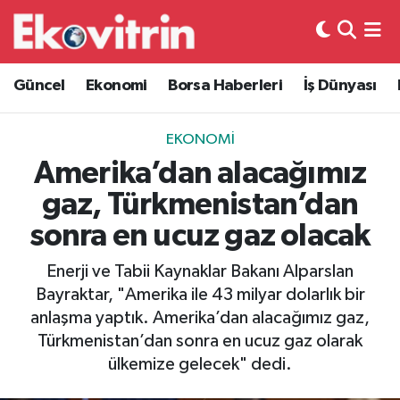
Güncel
Hava Durumu
Güncel
Ekonomi
Borsa Haberleri
İş Dünyası
Ekonomi
Trafik Durumu
EKONOMI
Borsa Haberleri
Süper Lig Puan Durumu ve Fikstür
Amerika’dan alacağımız
gaz, Türkmenistan’dan
İş Dünyası
Tüm Manşetler
sonra en ucuz gaz olacak
Lojistik
Son Dakika Haberleri
Enerji ve Tabii Kaynaklar Bakanı Alparslan
Bayraktar, "Amerika ile 43 milyar dolarlık bir
Otovitrin
Haber Arşivi
anlaşma yaptık. Amerika’dan alacağımız gaz,
Türkmenistan’dan sonra en ucuz gaz olarak
Asayiş
ülkemize gelecek" dedi.
Magazin