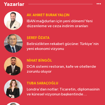
Yazarlar
AV. AHMET BURAK YALÇIN
IBAN mağdurları için yeni dönem! Yeni
düzenleme ve ceza indirim oranları
ŞEREF ÖZATA
Belirsizlikten rekabet gücüne: Türkiye'nin
yeni ekonomi vizyonu
NIHAT BINGÖL
DOA sistemi restoran, kafe ve otellerde
zorunlu oluyor
TUBA SARAÇOĞLU
Londra’dan notlar: Ticaretin, diplomasinin
ve küresel vizyonun başkentinde
Türkiye’nin yükselen gücü