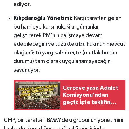
ediyor.
Kılıçdaroğlu Yönetimi:
Karşı taraftan gelen
bu hamleye karşı hukuki argümanlar
geliştirerek PM'nin çalışmaya devam
edebileceğini ve tüzükteki bu hükmün mevcut
olağanüstü yargısal süreçte (mutlak butlan
durumu) tam olarak uygulanamayacağını
savunuyor.
Çerçeve yasa Adalet
Komisyonu’ndan
geçti: İşte teklifin
tüm ayrıntıları
CHP, bir tarafta TBMM'deki grubunun yönetimini
kaybederken, diğer tarafta 45 gün içinde