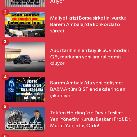
Atıyor
2
Maliyet krizi Borsa şirketini vurdu:
Barem Ambalaj’da konkordato
süreci
3
Audi tarihinin en büyük SUV modeli
Q9, markanın yeni amiral gemisi
oluyor
4
Barem Ambalaj’da yeni gelişme:
BARMA tüm BIST endekslerinden
çıkarılıyor
5
Tekfen Holding'de Devir Teslim:
Yeni Yönetim Kurulu Başkanı Prof. Dr.
Murat Yalçıntaş Oldu!
6