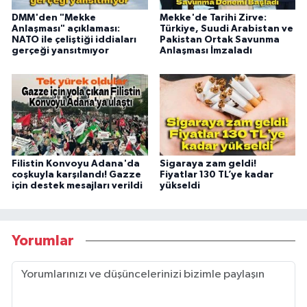
DMM'den "Mekke
Mekke'de Tarihi Zirve:
Anlaşması" açıklaması:
Türkiye, Suudi Arabistan ve
NATO ile çeliştiği iddiaları
Pakistan Ortak Savunma
gerçeği yansıtmıyor
Anlaşması İmzaladı
Filistin Konvoyu Adana'da
Sigaraya zam geldi!
coşkuyla karşılandı! Gazze
Fiyatlar 130 TL’ye kadar
için destek mesajları verildi
yükseldi
Yorumlar