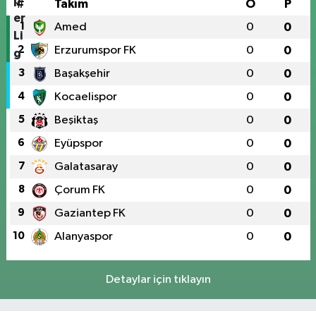
#
Takım
O
P
1
Amed
0
0
2
Erzurumspor FK
0
0
3
Başakşehir
0
0
4
Kocaelispor
0
0
5
Beşiktaş
0
0
6
Eyüpspor
0
0
7
Galatasaray
0
0
8
Çorum FK
0
0
9
Gaziantep FK
0
0
10
Alanyaspor
0
0
Detaylar için tıklayın