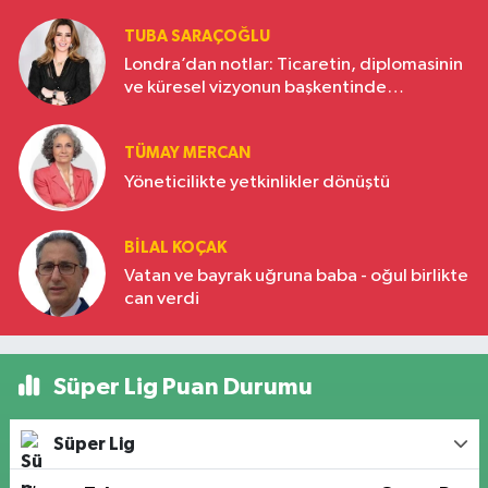
TUBA SARAÇOĞLU
Londra’dan notlar: Ticaretin, diplomasinin
ve küresel vizyonun başkentinde
Türkiye’nin yükselen gücü
TÜMAY MERCAN
Yöneticilikte yetkinlikler dönüştü
BILAL KOÇAK
Vatan ve bayrak uğruna baba - oğul birlikte
can verdi
Süper Lig Puan Durumu
Süper Lig