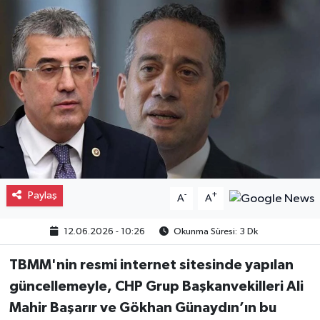
Gayrimenkul
Spor
Eğitim
Paylaş
-
+
A
A
12.06.2026 - 10:26
Okunma Süresi: 3 Dk
TBMM'nin resmi internet sitesinde yapılan
güncellemeyle, CHP Grup Başkanvekilleri Ali
Mahir Başarır ve Gökhan Günaydın’ın bu