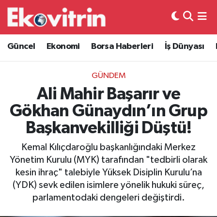
Güncel
Hava Durumu
Güncel
Ekonomi
Borsa Haberleri
İş Dünyası
Ekonomi
Trafik Durumu
GÜNDEM
Borsa Haberleri
Süper Lig Puan Durumu ve Fikstür
Ali Mahir Başarır ve
Gökhan Günaydın’ın Grup
İş Dünyası
Tüm Manşetler
Başkanvekilliği Düştü!
Lojistik
Son Dakika Haberleri
Kemal Kılıçdaroğlu başkanlığındaki Merkez
Yönetim Kurulu (MYK) tarafından "tedbirli olarak
Otovitrin
Haber Arşivi
kesin ihraç" talebiyle Yüksek Disiplin Kurulu’na
(YDK) sevk edilen isimlere yönelik hukuki süreç,
Asayiş
parlamentodaki dengeleri değiştirdi.
Magazin