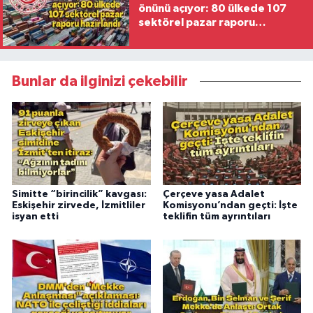
önünü açıyor: 80 ülkede 107
sektörel pazar raporu
hazırlandı
Bunlar da ilginizi çekebilir
Simitte “birincilik” kavgası:
Çerçeve yasa Adalet
Eskişehir zirvede, İzmitliler
Komisyonu’ndan geçti: İşte
isyan etti
teklifin tüm ayrıntıları