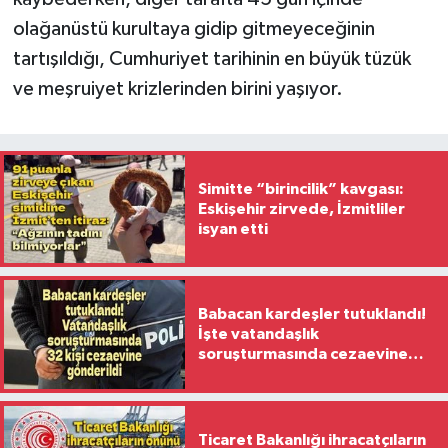
olağanüstü kurultaya gidip gitmeyeceğinin
tartışıldığı, Cumhuriyet tarihinin en büyük tüzük
ve meşruiyet krizlerinden birini yaşıyor.
Simitte “birincilik” kavgası:
Eskişehir zirvede, İzmitliler
isyan etti
Babacan kardeşler tutuklandı!
İşte vatandaşlık
soruşturmasında cezaevine
gönderilen 32 isim
Ticaret Bakanlığı ihracatçıların