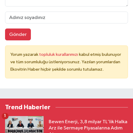
Gönder
Yorum yazarak
topluluk kurallarımızı
kabul etmiş bulunuyor
ve tüm sorumluluğu üstleniyorsunuz. Yazılan yorumlardan
Ekovitrin Haber hiçbir şekilde sorumlu tutulamaz.
Trend Haberler
1
Bewen Enerji, 3,8 milyar TL'lik Halka
Arz ile Sermaye Piyasalarına Adım