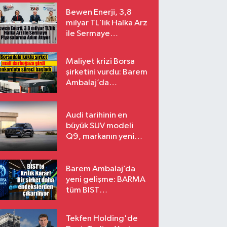
Bewen Enerji, 3,8
milyar TL'lik Halka Arz
ile Sermaye
Piyasalarına Adım
Atıyor
Maliyet krizi Borsa
şirketini vurdu: Barem
Ambalaj’da
konkordato süreci
Audi tarihinin en
büyük SUV modeli
Q9, markanın yeni
amiral gemisi oluyor
Barem Ambalaj’da
yeni gelişme: BARMA
tüm BIST
endekslerinden
çıkarılıyor
Tekfen Holding'de