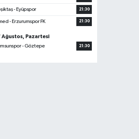
şiktaş - Eyüpspor
21:30
ed - Erzurumspor FK
21:30
7 Ağustos, Pazartesi
msunspor - Göztepe
21:30