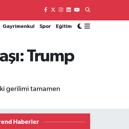
Gayrimenkul
Spor
Eğitim
laşı: Trump
aki gerilimi tamamen
rend Haberler