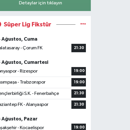
Detaylar için tıklayın
Süper Lig Fikstür
4 Ağustos, Cuma
latasaray - Çorum FK
21:30
5 Ağustos, Cumartesi
nyaspor - Rizespor
19:00
sımpaşa - Trabzonspor
19:00
nçlerbirliği S.K. - Fenerbahçe
21:30
ziantep FK - Alanyaspor
21:30
6 Ağustos, Pazar
şakşehir - Kocaelispor
19:00