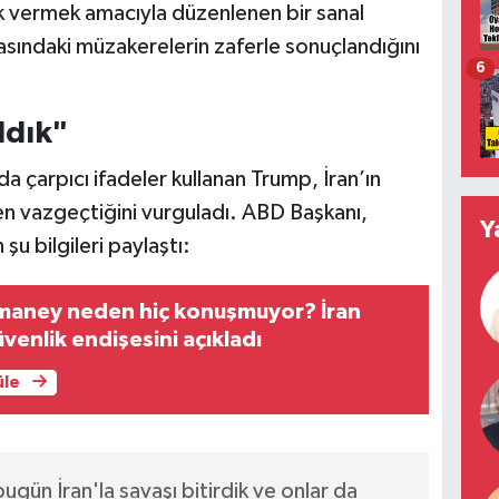
 vermek amacıyla düzenlenen bir sanal
asındaki müzakerelerin zaferle sonuçlandığını
6
ldık"
 çarpıcı ifadeler kullanan Trump, İran’ın
n vazgeçtiğini vurguladı. ABD Başkanı,
Y
 şu bilgileri paylaştı:
aney neden hiç konuşmuyor? İran
venlik endişesini açıkladı
üle
ün İran'la savaşı bitirdik ve onlar da