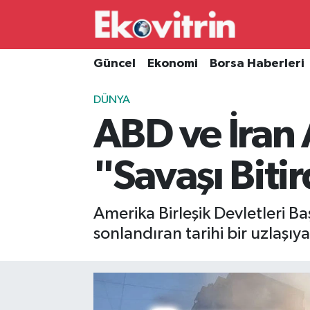
Güncel
Hava Durumu
Güncel
Ekonomi
Borsa Haberleri
Ekonomi
Trafik Durumu
DÜNYA
ABD ve İran 
Borsa Haberleri
Süper Lig Puan Durumu ve Fikstür
İş Dünyası
Tüm Manşetler
"Savaşı Biti
Lojistik
Son Dakika Haberleri
Amerika Birleşik Devletleri B
Otovitrin
Haber Arşivi
sonlandıran tarihi bir uzlaşıya
Asayiş
Magazin