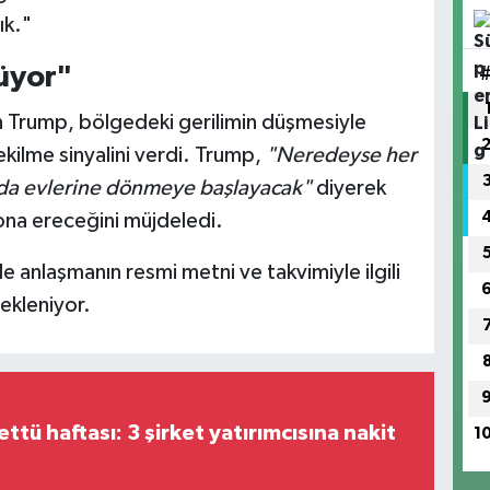
ık."
üyor"
 Trump, bölgedeki gerilimin düşmesiyle
ekilme sinyalini verdi. Trump,
"Neredeyse her
nda evlerine dönmeye başlayacak"
diyerek
sona ereceğini müjdeledi.
anlaşmanın resmi metni ve takvimiyle ilgili
ekleniyor.
tü haftası: 3 şirket yatırımcısına nakit
1