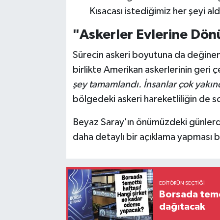
Kısacası istediğimiz her şeyi ald
"Askerler Evlerine Dön
Sürecin askeri boyutuna da değinen
birlikte Amerikan askerlerinin geri ç
şey tamamlandı. İnsanlar çok yakı
bölgedeki askeri hareketliliğin de 
Beyaz Saray'ın önümüzdeki günlerde 
daha detaylı bir açıklama yapması b
EDITÖRÜN SEÇTIĞI
Borsada temet
dağıtacak