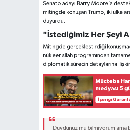
Senato adayı Barry Moore’a destek
mitingde konuşan Trump, iki ülke ar
duyurdu.
"İstediğimiz Her Şeyi A
Mitingde gerçekleştirdiği konuşmada
nükleer silah programından tamame
diplomatik sürecin detaylarına ilişkin
Mücteba Ham
medyası 5 gü
İçeriği Görünt
"Duydunuz mu bilmiyorum ama bug