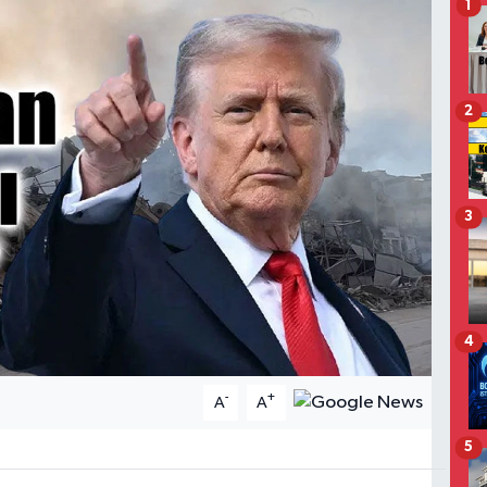
1
2
3
4
-
+
A
A
5