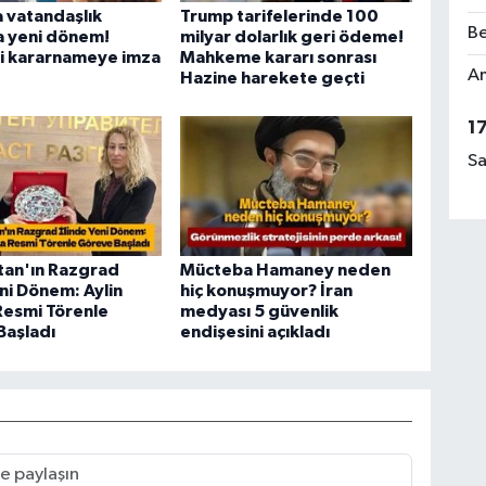
 vatandaşlık
Trump tarifelerinde 100
Be
a yeni dönem!
milyar dolarlık geri ödeme!
ki kararnameye imza
Mahkeme kararı sonrası
Am
Hazine harekete geçti
1
Sa
tan'ın Razgrad
Mücteba Hamaney neden
eni Dönem: Aylin
hiç konuşmuyor? İran
Resmi Törenle
medyası 5 güvenlik
Başladı
endişesini açıkladı