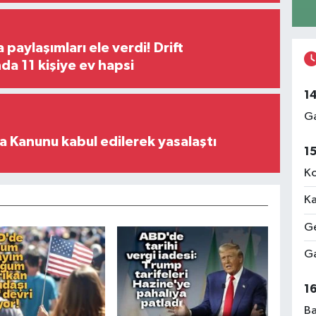
paylaşımları ele verdi! Drift
a 11 kişiye ev hapsi
1
Ga
 Kanunu kabul edilerek yasalaştı
1
Ko
Ka
Ge
Ga
1
Ba