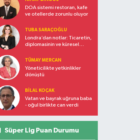
DOA sistemi restoran, kafe
ve otellerde zorunlu oluyor
TUBA SARAÇOĞLU
Londra’dan notlar: Ticaretin,
diplomasinin ve küresel
vizyonun başkentinde
Türkiye’nin yükselen gücü
TÜMAY MERCAN
Yöneticilikte yetkinlikler
dönüştü
BILAL KOÇAK
Vatan ve bayrak uğruna baba
- oğul birlikte can verdi
Süper Lig Puan Durumu