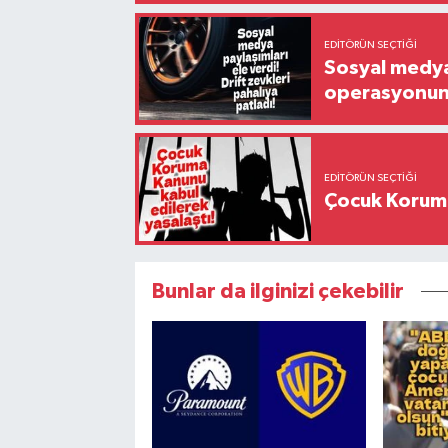
EDITÖRÜN SEÇTIĞI
Sosyal medya 
operasyonund
EDITÖRÜN SEÇTIĞI
Çocuk Koruma
Bunlar da ilginizi çekebilir