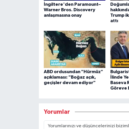
İngiltere'den Paramount–
Doğumla
Warner Bros. Discovery
hakkınd
anlaşmasına onay
Trump i
attı
ABD ordusundan "Hürmüz"
Bulgaris
açıklaması: "Boğaz açık,
İlinde Y
geçişler devam ediyor"
Baseva 
Göreve 
Yorumlar