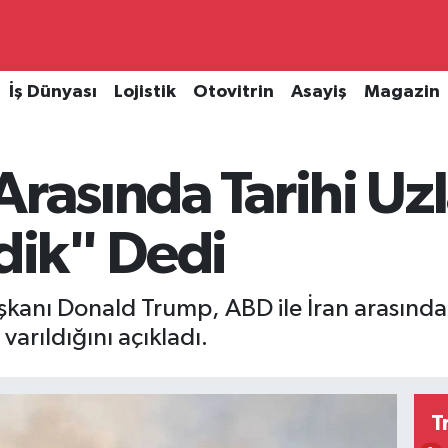
İş Dünyası
Lojistik
Otovitrin
Asayiş
Magazin
Arasında Tarihi Uz
rdik" Dedi
aşkanı Donald Trump, ABD ile İran arasınd
 varıldığını açıkladı.
T