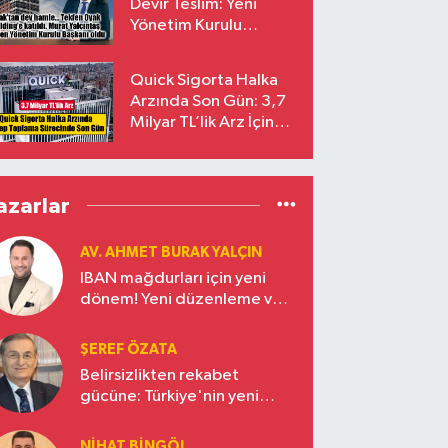
Devir Teslim: Yeni
Yönetim Kurulu
Başkanı Prof. Dr. Murat
Yalçıntaş Oldu!
Quick Sigorta Halka
Arzında Son Gün: 3,7
Milyar TL’lik Arz İçin
Talepler Bugün Sona
Eriyor
azarlar
AV. AHMET BURAK YALÇIN
IBAN mağdurları için yeni
dönem! Yeni düzenleme ve
ceza indirim oranları
ŞEREF ÖZATA
Belirsizlikten rekabet
gücüne: Türkiye'nin yeni
ekonomi vizyonu
NIHAT BINGÖL