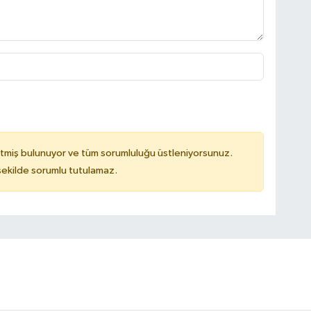
tmiş bulunuyor ve tüm sorumluluğu üstleniyorsunuz.
 şekilde sorumlu tutulamaz.