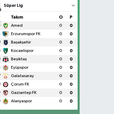
Süper Lig
#
Takım
O
P
1
Amed
0
0
2
Erzurumspor FK
0
0
3
Başakşehir
0
0
4
Kocaelispor
0
0
5
Beşiktaş
0
0
6
Eyüpspor
0
0
7
Galatasaray
0
0
8
Çorum FK
0
0
9
Gaziantep FK
0
0
0
Alanyaspor
0
0