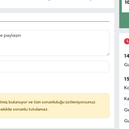
1
1
Ga
1
Ko
Ka
tmiş bulunuyor ve tüm sorumluluğu üstleniyorsunuz.
 şekilde sorumlu tutulamaz.
Ge
Ga