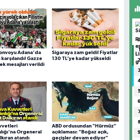
 Konvoyu Adana'da
Sigaraya zam geldi! Fiyatlar
 karşılandı! Gazze
130 TL’ye kadar yükseldi
ek mesajları verildi
vetleri
ABD ordusundan "Hürmüz"
lığı'na Orgeneral
açıklaması: "Boğaz açık,
lkıran atandı
geçişler devam ediyor"