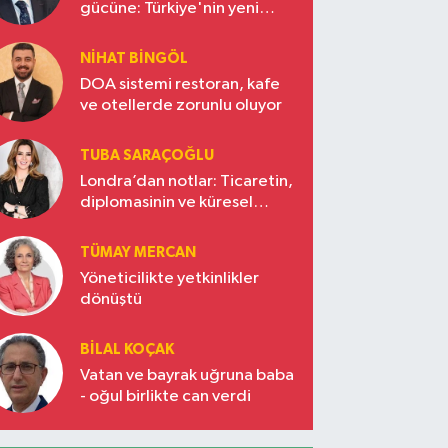
gücüne: Türkiye'nin yeni
ekonomi vizyonu
NIHAT BINGÖL
DOA sistemi restoran, kafe
ve otellerde zorunlu oluyor
TUBA SARAÇOĞLU
Londra’dan notlar: Ticaretin,
diplomasinin ve küresel
vizyonun başkentinde
Türkiye’nin yükselen gücü
TÜMAY MERCAN
Yöneticilikte yetkinlikler
dönüştü
BILAL KOÇAK
Vatan ve bayrak uğruna baba
- oğul birlikte can verdi