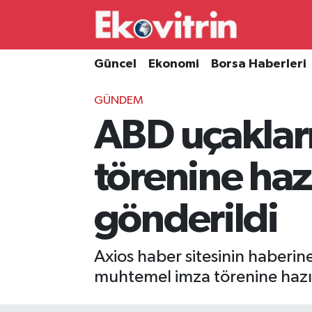
Güncel
Hava Durumu
Güncel
Ekonomi
Borsa Haberleri
Ekonomi
Trafik Durumu
GÜNDEM
ABD uçakları
Borsa Haberleri
Süper Lig Puan Durumu ve Fikstür
İş Dünyası
Tüm Manşetler
törenine haz
Lojistik
Son Dakika Haberleri
gönderildi
Otovitrin
Haber Arşivi
Axios haber sitesinin haberin
Asayiş
muhtemel imza törenine hazır
Magazin