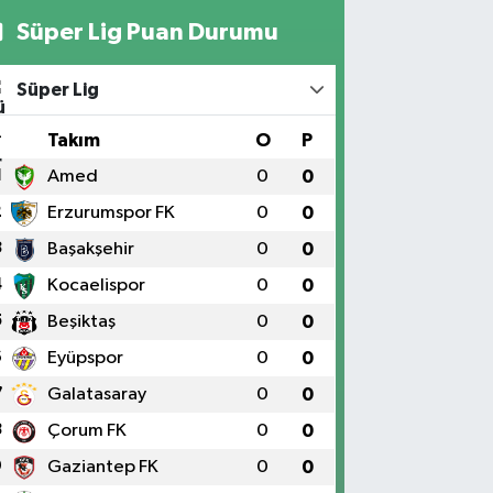
Süper Lig Puan Durumu
Süper Lig
#
Takım
O
P
1
Amed
0
0
2
Erzurumspor FK
0
0
3
Başakşehir
0
0
4
Kocaelispor
0
0
5
Beşiktaş
0
0
6
Eyüpspor
0
0
7
Galatasaray
0
0
8
Çorum FK
0
0
9
Gaziantep FK
0
0