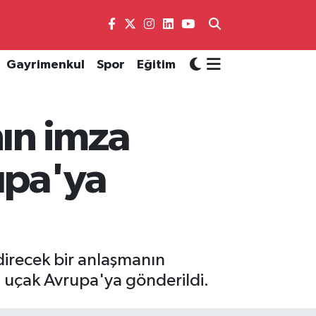
Gayrimenkul
Spor
Eğitim
nın imza
upa'ya
direcek bir anlaşmanın
 uçak Avrupa'ya gönderildi.