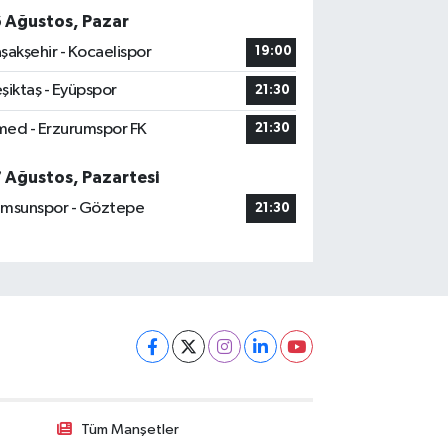
6 Ağustos, Pazar
şakşehir - Kocaelispor
19:00
şiktaş - Eyüpspor
21:30
ed - Erzurumspor FK
21:30
7 Ağustos, Pazartesi
msunspor - Göztepe
21:30
Tüm Manşetler