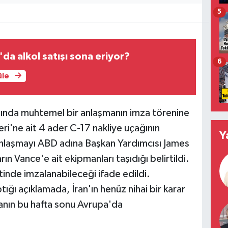
5
da alkol satışı sona eriyor?
6
üle
asında muhtemel bir anlaşmanın imza törenine
ri'ne ait 4 ader C-17 nakliye uçağının
Y
Anlaşmayı ABD adına Başkan Yardımcısı James
n Vance'e ait ekipmanları taşıdığı belirtildi.
inde imzalanabileceği ifade edildi.
ı açıklamada, İran'ın henüz nihai bir karar
nın bu hafta sonu Avrupa'da