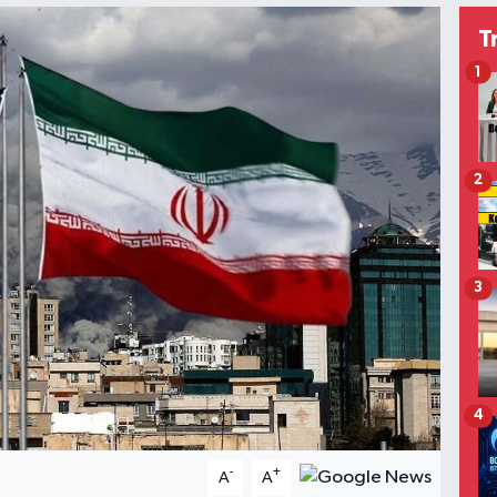
T
1
2
3
4
-
+
A
A