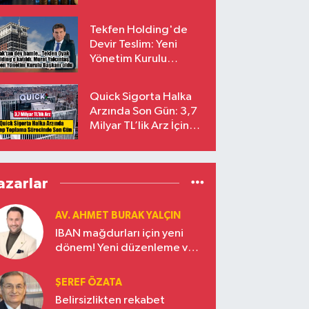
endekslerinden
çıkarılıyor
Tekfen Holding'de
Devir Teslim: Yeni
Yönetim Kurulu
Başkanı Prof. Dr. Murat
Yalçıntaş Oldu!
Quick Sigorta Halka
Arzında Son Gün: 3,7
Milyar TL’lik Arz İçin
Talepler Bugün Sona
Eriyor
azarlar
AV. AHMET BURAK YALÇIN
IBAN mağdurları için yeni
dönem! Yeni düzenleme ve
ceza indirim oranları
ŞEREF ÖZATA
Belirsizlikten rekabet