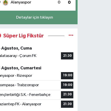
0
Alanyaspor
0
0
Detaylar için tıklayın
Süper Lig Fikstür
4 Ağustos, Cuma
latasaray - Çorum FK
21:30
5 Ağustos, Cumartesi
nyaspor - Rizespor
19:00
sımpaşa - Trabzonspor
19:00
nçlerbirliği S.K. - Fenerbahçe
21:30
ziantep FK - Alanyaspor
21:30