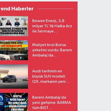
rend Haberler
Bewen Enerji, 3,8
milyar TL'lik Halka Arz
ile Sermaye
Piyasalarına Adım
Atıyor
Maliyet krizi Borsa
şirketini vurdu: Barem
Ambalaj’da
konkordato süreci
Audi tarihinin en
büyük SUV modeli
Q9, markanın yeni
amiral gemisi oluyor
Barem Ambalaj’da
yeni gelişme: BARMA
tüm BIST