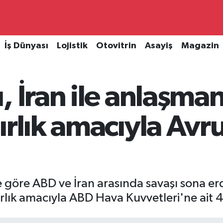
İş Dünyası
Lojistik
Otovitrin
Asayiş
Magazin
, İran ile anlaşma
ırlık amacıyla Avr
e göre ABD ve İran arasında savaşı sona er
lık amacıyla ABD Hava Kuvvetleri'ne ait 4