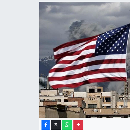
Gayrimenkul
Spor
Eğitim