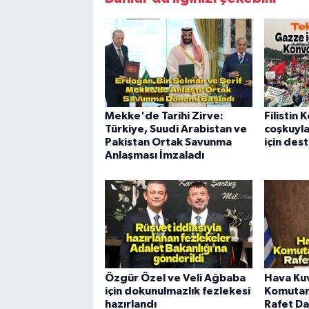
Mekke'de Tarihi Zirve:
Filistin
Türkiye, Suudi Arabistan ve
coşkuyla
Pakistan Ortak Savunma
için dest
Anlaşması İmzaladı
Özgür Özel ve Veli Ağbaba
Hava Kuv
için dokunulmazlık fezlekesi
Komutan
hazırlandı
Rafet Da