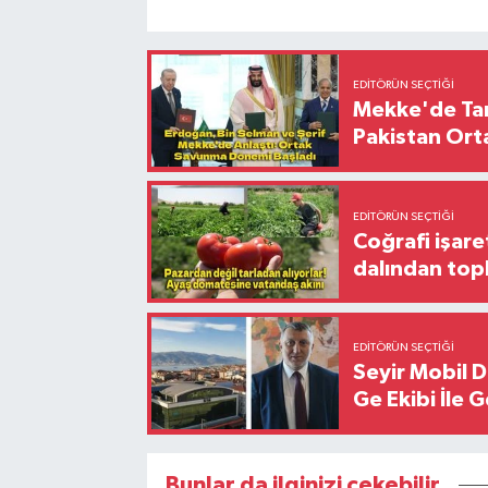
EDITÖRÜN SEÇTIĞI
Mekke'de Tari
Pakistan Ort
EDITÖRÜN SEÇTIĞI
Coğrafi işare
dalından top
EDITÖRÜN SEÇTIĞI
Seyir Mobil 
Ge Ekibi İle 
Bunlar da ilginizi çekebilir