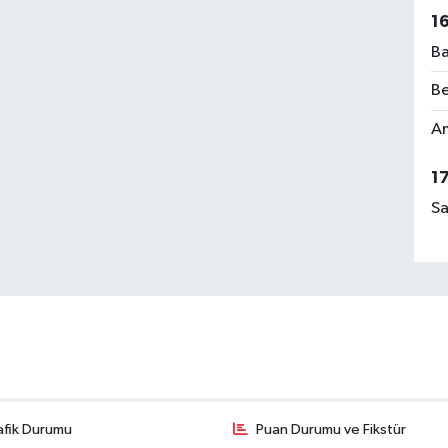
1
Ba
Be
Am
1
Sa
afik Durumu
Puan Durumu ve Fikstür