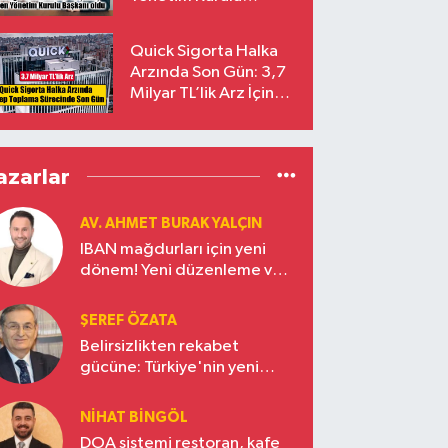
Başkanı Prof. Dr. Murat
Yalçıntaş Oldu!
Quick Sigorta Halka
Arzında Son Gün: 3,7
Milyar TL’lik Arz İçin
Talepler Bugün Sona
Eriyor
azarlar
AV. AHMET BURAK YALÇIN
IBAN mağdurları için yeni
dönem! Yeni düzenleme ve
ceza indirim oranları
ŞEREF ÖZATA
Belirsizlikten rekabet
gücüne: Türkiye'nin yeni
ekonomi vizyonu
NIHAT BINGÖL
DOA sistemi restoran, kafe