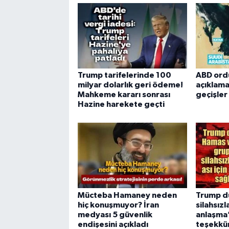
Trump tarifelerinde 100
ABD ord
milyar dolarlık geri ödeme!
açıklama
Mahkeme kararı sonrası
geçişle
Hazine harekete geçti
Mücteba Hamaney neden
Trump d
hiç konuşmuyor? İran
silahsızl
medyası 5 güvenlik
anlaşma”
endişesini açıkladı
teşekkür