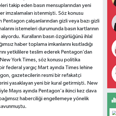
eri takip eden basın mensuplarından yeni
eler imzalamaları istenmişti. Söz konusu
n Pentagon çalışanlarından gizli veya bazı gizli
malarını istemeleri durumunda basın kartlarının
alıyordu. Kuralların basın özgürlüğünü ihlal
ımsız haber toplama imkanlarını kısıtladığı
arını yetkililere teslim ederek Pentagon’dan
. New York Times, söz konusu politika
ir federal yargıç Mart ayında Times lehine
gon, gazetecilerin resmi bir refakatçi
ni yasaklayan yeni bir kural getirmişti. New
iyle Mayıs ayında Pentagon'a ikinci kez dava
 bağımsız haberciliği engellemeye yönelik
 savunmuştu.