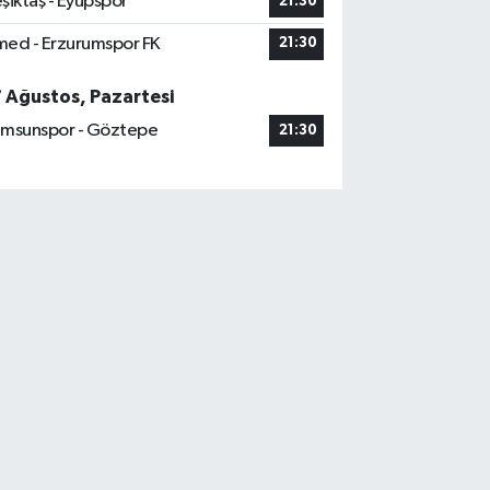
şiktaş - Eyüpspor
21:30
ed - Erzurumspor FK
21:30
7 Ağustos, Pazartesi
msunspor - Göztepe
21:30