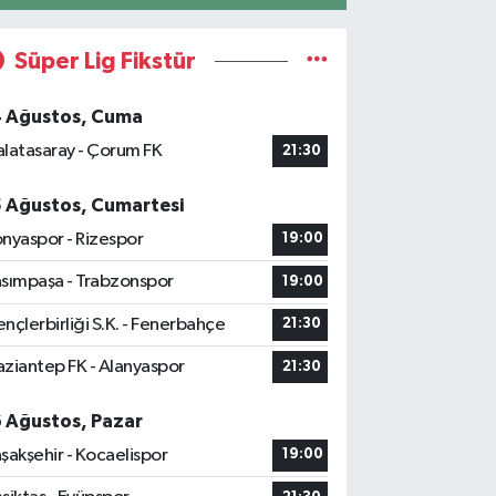
Süper Lig Fikstür
4 Ağustos, Cuma
latasaray - Çorum FK
21:30
5 Ağustos, Cumartesi
nyaspor - Rizespor
19:00
sımpaşa - Trabzonspor
19:00
nçlerbirliği S.K. - Fenerbahçe
21:30
ziantep FK - Alanyaspor
21:30
6 Ağustos, Pazar
şakşehir - Kocaelispor
19:00