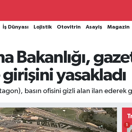
İş Dünyası
Lojistik
Otovitrin
Asayiş
Magazin
 Bakanlığı, gazet
 girişini yasakladı
n), basın ofisini gizli alan ilan ederek ga
T
1