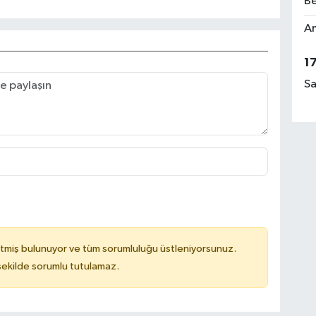
Be
Am
1
Sa
tmiş bulunuyor ve tüm sorumluluğu üstleniyorsunuz.
 şekilde sorumlu tutulamaz.