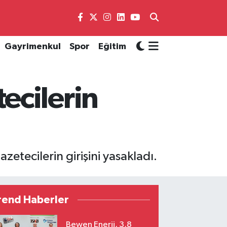
Gayrimenkul
Spor
Eğitim
ecilerin
zetecilerin girişini yasakladı.
rend Haberler
Bewen Enerji, 3,8