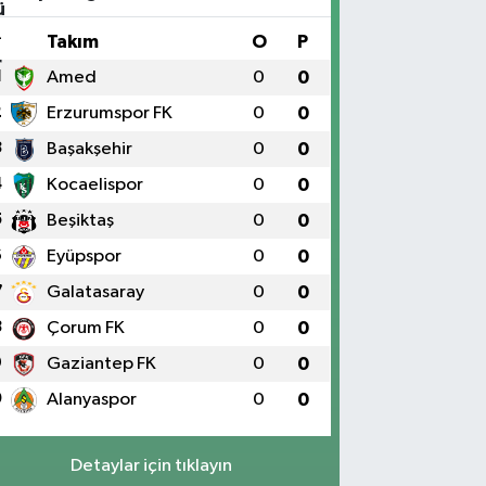
#
Takım
O
P
1
Amed
0
0
2
Erzurumspor FK
0
0
3
Başakşehir
0
0
4
Kocaelispor
0
0
5
Beşiktaş
0
0
6
Eyüpspor
0
0
7
Galatasaray
0
0
8
Çorum FK
0
0
9
Gaziantep FK
0
0
0
Alanyaspor
0
0
Detaylar için tıklayın