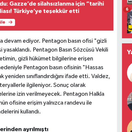
u: Gazze’de silahsızlanma için “tarihi
6
iası! Türkiye’ye teşekkür etti
üle
ya devam ediyor. Pentagon basın ofisi "gizli
rişi yasaklandı. Pentagon Basın Sözcüsü Vekili
Y
imin, gizli hükümet bilgilerine erişen
 nedeniyle Pentagon basın ofisinin "Hassas
ak yeniden sınıflandırdığını ifade etti. Valdez,
eryallerle ilgileniyor. Sonuç olarak
melerine izin verilmeyecek. Pentagon Halkla
nün ofisine erişim yalnızca randevu ile
lerini kullandı.
erinden ayrılmıştı