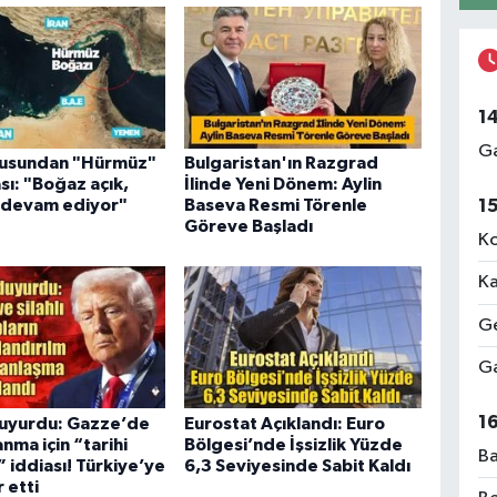
1
Ga
usundan "Hürmüz"
Bulgaristan'ın Razgrad
sı: "Boğaz açık,
İlinde Yeni Dönem: Aylin
1
r devam ediyor"
Baseva Resmi Törenle
Göreve Başladı
Ko
Ka
Ge
Ga
1
uyurdu: Gazze’de
Eurostat Açıklandı: Euro
anma için “tarihi
Bölgesi’nde İşsizlik Yüzde
Ba
 iddiası! Türkiye’ye
6,3 Seviyesinde Sabit Kaldı
 etti