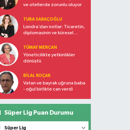
ve otellerde zorunlu oluyor
TUBA SARAÇOĞLU
Londra’dan notlar: Ticaretin,
diplomasinin ve küresel
vizyonun başkentinde
Türkiye’nin yükselen gücü
TÜMAY MERCAN
Yöneticilikte yetkinlikler
dönüştü
BILAL KOÇAK
Vatan ve bayrak uğruna baba
- oğul birlikte can verdi
Süper Lig Puan Durumu
Süper Lig