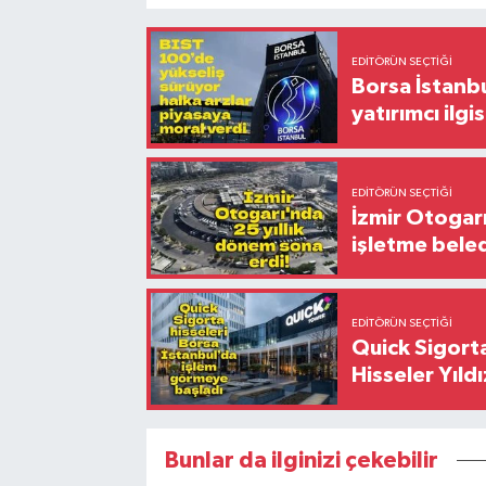
EDITÖRÜN SEÇTIĞI
Borsa İstanbu
yatırımcı ilgis
EDITÖRÜN SEÇTIĞI
İzmir Otogar
işletme bele
EDITÖRÜN SEÇTIĞI
Quick Sigorta
Hisseler Yıld
Bunlar da ilginizi çekebilir