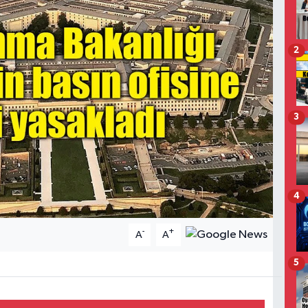
2
3
4
-
+
A
A
5