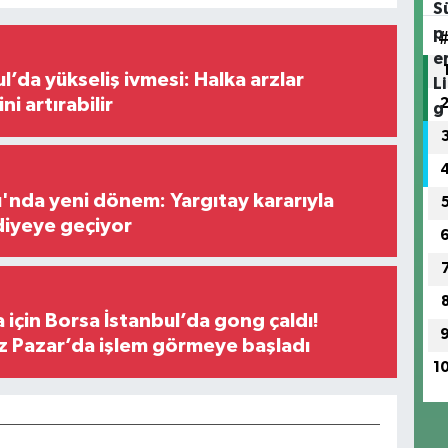
l’da yükseliş ivmesi: Halka arzlar
ini artırabilir
ı'nda yeni dönem: Yargıtay kararıyla
diyeye geçiyor
 için Borsa İstanbul’da gong çaldı!
ız Pazar’da işlem görmeye başladı
1