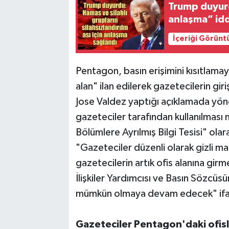
Trump duyurd
anlaşma” idd
İçeriği Görünt
Pentagon, basın erişimini kısıtlama
alan" ilan edilerek gazetecilerin gi
Jose Valdez yaptığı açıklamada yönet
gazeteciler tarafından kullanılması
Bölümlere Ayrılmış Bilgi Tesisi" olar
"Gazeteciler düzenli olarak gizli mat
gazetecilerin artık ofis alanına gir
İlişkiler Yardımcısı ve Basın Sözcüsü
mümkün olmaya devam edecek" ifade
Gazeteciler Pentagon'daki ofisl