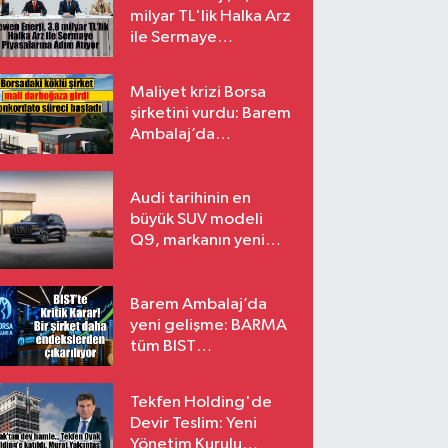
milyar TL'lik Halka Arz
ile Sermaye
Piyasalarına Adım
Atıyor
Maliyet krizi Borsa
şirketini vurdu: Barem
Ambalaj’da
konkordato süreci
Audi tarihinin en
büyük SUV modeli
Q9, markanın yeni
amiral gemisi oluyor
Barem Ambalaj’da
yeni gelişme: BARMA
tüm BIST
endekslerinden
çıkarılıyor
Tekfen Holding'de
Devir Teslim: Yeni
Yönetim Kurulu