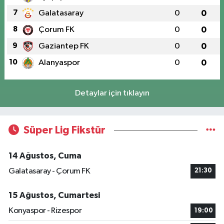
7
Galatasaray
0
0
8
Çorum FK
0
0
9
Gaziantep FK
0
0
10
Alanyaspor
0
0
Detaylar için tıklayın
Süper Lig Fikstür
14 Ağustos, Cuma
Galatasaray - Çorum FK
21:30
15 Ağustos, Cumartesi
Konyaspor - Rizespor
19:00