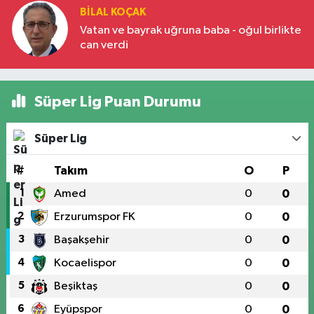
BILAL KOÇAK
Vatan ve bayrak uğruna baba - oğul birlikte
can verdi
Süper Lig Puan Durumu
Süper Lig
#
Takım
O
P
1
Amed
0
0
2
Erzurumspor FK
0
0
3
Başakşehir
0
0
4
Kocaelispor
0
0
5
Beşiktaş
0
0
6
Eyüpspor
0
0