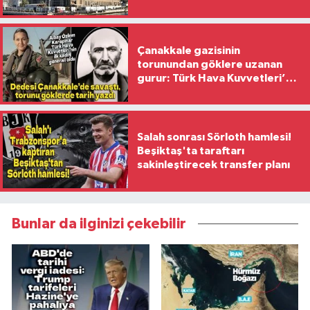
Yaşanıyor?
Çanakkale gazisinin
torunundan göklere uzanan
gurur: Türk Hava Kuvvetleri’nin
ilk kadın generali oldu
Salah sonrası Sörloth hamlesi!
Beşiktaş'ta taraftarı
sakinleştirecek transfer planı
Bunlar da ilginizi çekebilir