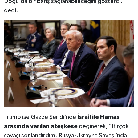
Doğu'da bir barış sağlanabileceğini gösterdi.”
dedi.
Trump ise Gazze Şeridi’nde
İsrail ile Hamas
arasında varılan ateşkese
değinerek, “Birçok
savaşı sonlandırdım. Rusya-Ukrayna Savaşı’nda