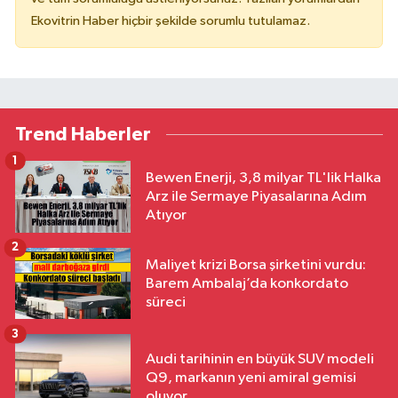
Ekovitrin Haber hiçbir şekilde sorumlu tutulamaz.
Trend Haberler
1
Bewen Enerji, 3,8 milyar TL'lik Halka
Arz ile Sermaye Piyasalarına Adım
Atıyor
2
Maliyet krizi Borsa şirketini vurdu:
Barem Ambalaj’da konkordato
süreci
3
Audi tarihinin en büyük SUV modeli
Q9, markanın yeni amiral gemisi
oluyor