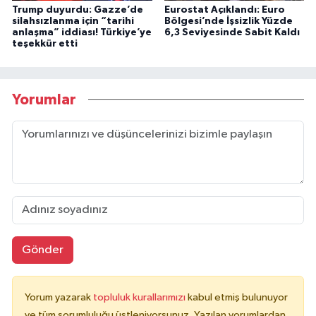
Trump duyurdu: Gazze’de
Eurostat Açıklandı: Euro
silahsızlanma için “tarihi
Bölgesi’nde İşsizlik Yüzde
anlaşma” iddiası! Türkiye’ye
6,3 Seviyesinde Sabit Kaldı
teşekkür etti
Yorumlar
Gönder
Yorum yazarak
topluluk kurallarımızı
kabul etmiş bulunuyor
ve tüm sorumluluğu üstleniyorsunuz. Yazılan yorumlardan