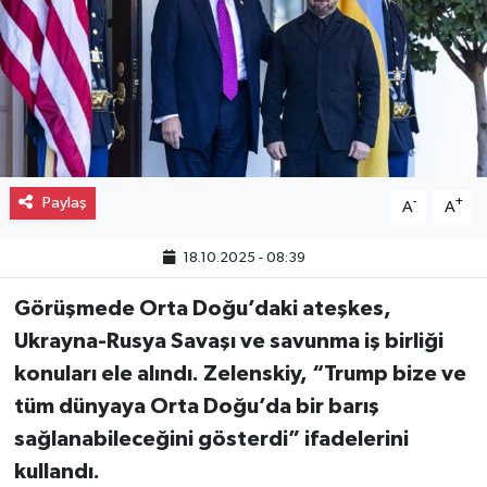
Gayrimenkul
Spor
Eğitim
Paylaş
-
+
A
A
18.10.2025 - 08:39
Görüşmede Orta Doğu’daki ateşkes,
Ukrayna-Rusya Savaşı ve savunma iş birliği
konuları ele alındı. Zelenskiy, “Trump bize ve
tüm dünyaya Orta Doğu’da bir barış
sağlanabileceğini gösterdi” ifadelerini
kullandı.