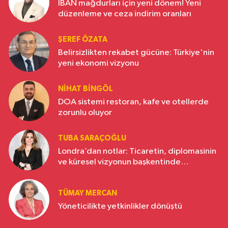
IBAN mağdurları için yeni dönem! Yeni
düzenleme ve ceza indirim oranları
ŞEREF ÖZATA
Belirsizlikten rekabet gücüne: Türkiye'nin
yeni ekonomi vizyonu
NIHAT BINGÖL
DOA sistemi restoran, kafe ve otellerde
zorunlu oluyor
TUBA SARAÇOĞLU
Londra’dan notlar: Ticaretin, diplomasinin
ve küresel vizyonun başkentinde
Türkiye’nin yükselen gücü
TÜMAY MERCAN
Yöneticilikte yetkinlikler dönüştü