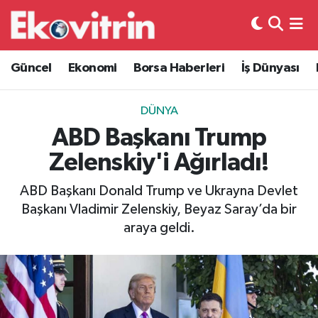
Güncel
Hava Durumu
Güncel
Ekonomi
Borsa Haberleri
İş Dünyası
Ekonomi
Trafik Durumu
DÜNYA
Borsa Haberleri
Süper Lig Puan Durumu ve Fikstür
ABD Başkanı Trump
Zelenskiy'i Ağırladı!
İş Dünyası
Tüm Manşetler
ABD Başkanı Donald Trump ve Ukrayna Devlet
Lojistik
Son Dakika Haberleri
Başkanı Vladimir Zelenskiy, Beyaz Saray’da bir
araya geldi.
Otovitrin
Haber Arşivi
Asayiş
Magazin