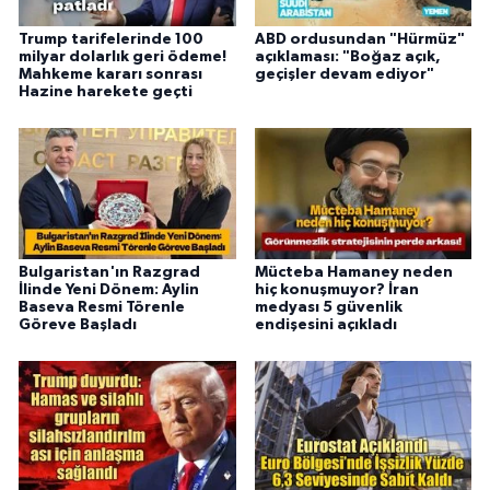
Trump tarifelerinde 100
ABD ordusundan "Hürmüz"
milyar dolarlık geri ödeme!
açıklaması: "Boğaz açık,
Mahkeme kararı sonrası
geçişler devam ediyor"
Hazine harekete geçti
Bulgaristan'ın Razgrad
Mücteba Hamaney neden
İlinde Yeni Dönem: Aylin
hiç konuşmuyor? İran
Baseva Resmi Törenle
medyası 5 güvenlik
Göreve Başladı
endişesini açıkladı