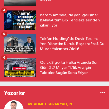
4
Barem Ambalaj’da yeni gelişme:
BARMA tüm BIST endekslerinden
çıkarılıyor
5
Tekfen Holding'de Devir Teslim:
Yeni Yönetim Kurulu Başkanı Prof. Dr.
Murat Yalçıntaş Oldu!
6
Quick Sigorta Halka Arzında Son
Gün: 3,7 Milyar TL’lik Arz İçin
Talepler Bugün Sona Eriyor
Yazarlar
AV. AHMET BURAK YALÇIN