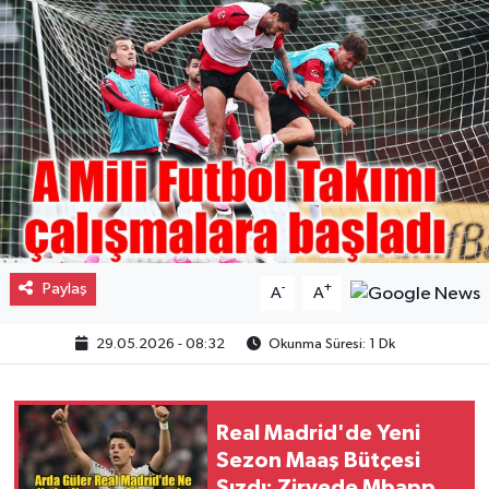
Gayrimenkul
Spor
Eğitim
Paylaş
-
+
A
A
29.05.2026 - 08:32
Okunma Süresi: 1 Dk
Real Madrid'de Yeni
Sezon Maaş Bütçesi
Sızdı: Zirvede Mbappe,