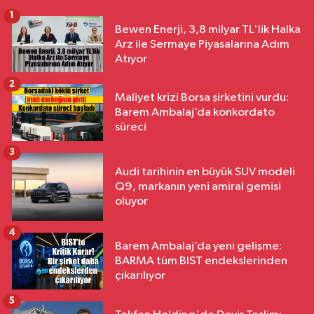
1
Bewen Enerji, 3,8 milyar TL'lik Halka
Arz ile Sermaye Piyasalarına Adım
Atıyor
2
Maliyet krizi Borsa şirketini vurdu:
Barem Ambalaj’da konkordato
süreci
3
Audi tarihinin en büyük SUV modeli
Q9, markanın yeni amiral gemisi
oluyor
4
Barem Ambalaj’da yeni gelişme:
BARMA tüm BIST endekslerinden
çıkarılıyor
5