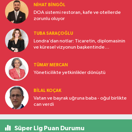
NIHAT BINGÖL
DOA sistemi restoran, kafe ve otellerde
zorunlu oluyor
TUBA SARAÇOĞLU
Londra’dan notlar: Ticaretin, diplomasinin
ve küresel vizyonun başkentinde
Türkiye’nin yükselen gücü
TÜMAY MERCAN
Yöneticilikte yetkinlikler dönüştü
BILAL KOÇAK
Vatan ve bayrak uğruna baba - oğul birlikte
can verdi
Süper Lig Puan Durumu