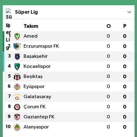
Süper Lig
#
Takım
O
P
1
Amed
0
0
2
Erzurumspor FK
0
0
3
Başakşehir
0
0
4
Kocaelispor
0
0
5
Beşiktaş
0
0
6
Eyüpspor
0
0
7
Galatasaray
0
0
8
Çorum FK
0
0
9
Gaziantep FK
0
0
10
Alanyaspor
0
0