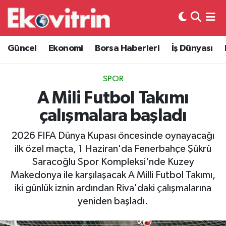
Güncel
Hava Durumu
Güncel
Ekonomi
Borsa Haberleri
İş Dünyası
Ekonomi
Trafik Durumu
SPOR
Borsa Haberleri
Süper Lig Puan Durumu ve Fikstür
A Mili Futbol Takımı
çalışmalara başladı
İş Dünyası
Tüm Manşetler
2026 FIFA Dünya Kupası öncesinde oynayacağı
Lojistik
Son Dakika Haberleri
ilk özel maçta, 1 Haziran'da Fenerbahçe Şükrü
Saracoğlu Spor Kompleksi'nde Kuzey
Otovitrin
Haber Arşivi
Makedonya ile karşılaşacak A Milli Futbol Takımı,
iki günlük iznin ardından Riva'daki çalışmalarına
Asayiş
yeniden başladı.
Magazin