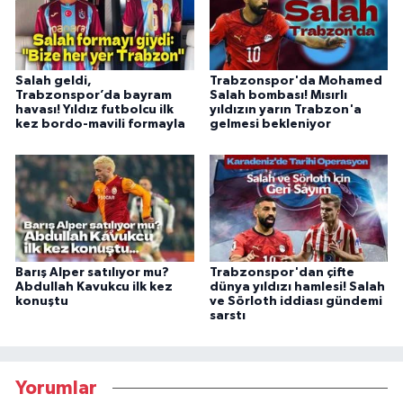
Salah geldi,
Trabzonspor'da Mohamed
Trabzonspor’da bayram
Salah bombası! Mısırlı
havası! Yıldız futbolcu ilk
yıldızın yarın Trabzon'a
kez bordo-mavili formayla
gelmesi bekleniyor
Barış Alper satılıyor mu?
Trabzonspor'dan çifte
Abdullah Kavukcu ilk kez
dünya yıldızı hamlesi! Salah
konuştu
ve Sörloth iddiası gündemi
sarstı
Yorumlar