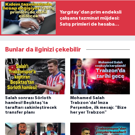
Yargıtay'dan prim endeksli
çalışana tazminat müjdesi:
Satış primleri de hesaba
katılacak
Bunlar da ilginizi çekebilir
Salah sonrası Sörloth
Mohamed Salah
hamlesi! Beşiktaş'ta
Trabzon'da! İmza
taraftarı sakinleştirecek
Perşembe, ilk mesajı: "Bize
transfer planı
her yer Trabzon"