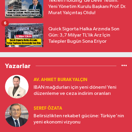
Tekfen Holding'de Devir Teslim:
Yeni Yönetim Kurulu Başkanı Prof. Dr.
Murat Yalçıntaş Oldu!
6
Quick Sigorta Halka Arzında Son
Gün: 3,7 Milyar TL’lik Arz İçin
Talepler Bugün Sona Eriyor
Yazarlar
AV. AHMET BURAK YALÇIN
IBAN mağdurları için yeni dönem! Yeni
düzenleme ve ceza indirim oranları
ŞEREF ÖZATA
Belirsizlikten rekabet gücüne: Türkiye'nin
yeni ekonomi vizyonu