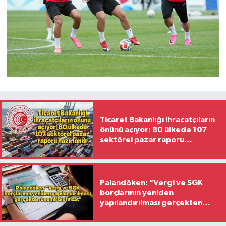
Ticaret Bakanlığı ihracatçıların
önünü açıyor: 80 ülkede 107
sektörel pazar raporu
hazırlandı
Palandöken: "Vergi ve SGK
borçlarının yeniden
yapılandırılması gerçekten
önemli bir fırsat"