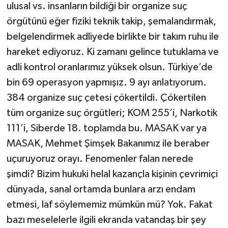
ulusal vs. insanların bildiği bir organize suç
örgütünü eğer fiziki teknik takip, şemalandırmak,
belgelendirmek adliyede birlikte bir takım ruhu ile
hareket ediyoruz. Ki zamanı gelince tutuklama ve
adli kontrol oranlarımız yüksek olsun. Türkiye’de
bin 69 operasyon yapmışız. 9 ayı anlatıyorum.
384 organize suç çetesi çökertildi. Çökertilen
tüm organize suç örgütleri; KOM 255’i, Narkotik
111’i, Siberde 18. toplamda bu. MASAK var ya
MASAK, Mehmet Şimşek Bakanımız ile beraber
uçuruyoruz orayı. Fenomenler falan nerede
şimdi? Bizim hukuki helal kazançla kişinin çevrimiçi
dünyada, sanal ortamda bunlara arzı endam
etmesi, laf söylememiz mümkün mü? Yok. Fakat
bazı meselelerle ilgili ekranda vatandaş bir şey