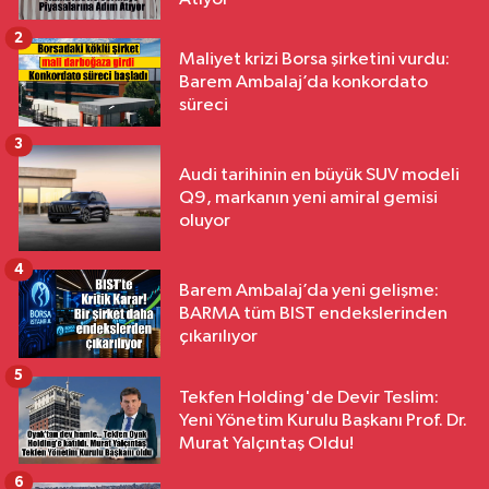
2
Maliyet krizi Borsa şirketini vurdu:
Barem Ambalaj’da konkordato
süreci
3
Audi tarihinin en büyük SUV modeli
Q9, markanın yeni amiral gemisi
oluyor
4
Barem Ambalaj’da yeni gelişme:
BARMA tüm BIST endekslerinden
çıkarılıyor
5
Tekfen Holding'de Devir Teslim:
Yeni Yönetim Kurulu Başkanı Prof. Dr.
Murat Yalçıntaş Oldu!
6