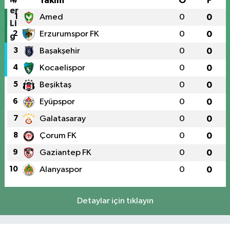
#
Takım
O
P
1
Amed
0
0
2
Erzurumspor FK
0
0
3
Başakşehir
0
0
4
Kocaelispor
0
0
5
Beşiktaş
0
0
6
Eyüpspor
0
0
7
Galatasaray
0
0
8
Çorum FK
0
0
9
Gaziantep FK
0
0
10
Alanyaspor
0
0
Detaylar için tıklayın