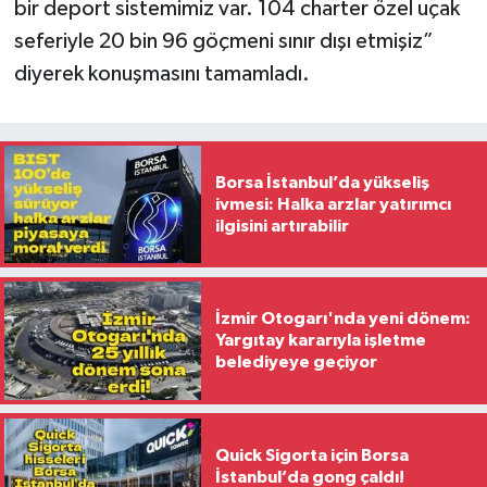
bir deport sistemimiz var. 104 charter özel uçak
seferiyle 20 bin 96 göçmeni sınır dışı etmişiz”
diyerek konuşmasını tamamladı.
Borsa İstanbul’da yükseliş
ivmesi: Halka arzlar yatırımcı
ilgisini artırabilir
İzmir Otogarı'nda yeni dönem:
Yargıtay kararıyla işletme
belediyeye geçiyor
Quick Sigorta için Borsa
İstanbul’da gong çaldı!