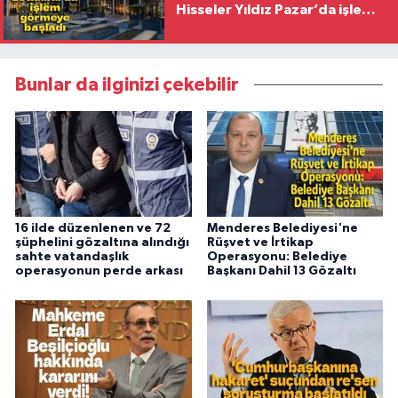
Hisseler Yıldız Pazar’da işlem
görmeye başladı
Bunlar da ilginizi çekebilir
16 ilde düzenlenen ve 72
Menderes Belediyesi'ne
şüphelini gözaltına alındığı
Rüşvet ve İrtikap
sahte vatandaşlık
Operasyonu: Belediye
operasyonun perde arkası
Başkanı Dahil 13 Gözaltı