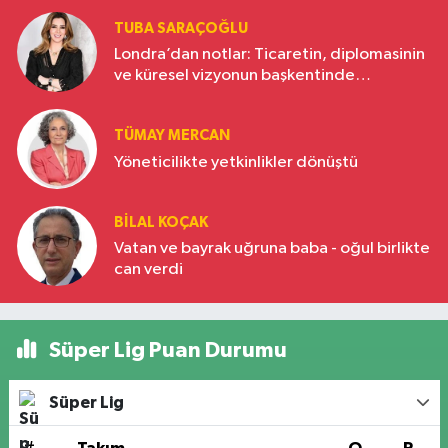
TUBA SARAÇOĞLU
Londra’dan notlar: Ticaretin, diplomasinin
ve küresel vizyonun başkentinde
Türkiye’nin yükselen gücü
TÜMAY MERCAN
Yöneticilikte yetkinlikler dönüştü
BILAL KOÇAK
Vatan ve bayrak uğruna baba - oğul birlikte
can verdi
Süper Lig Puan Durumu
Süper Lig