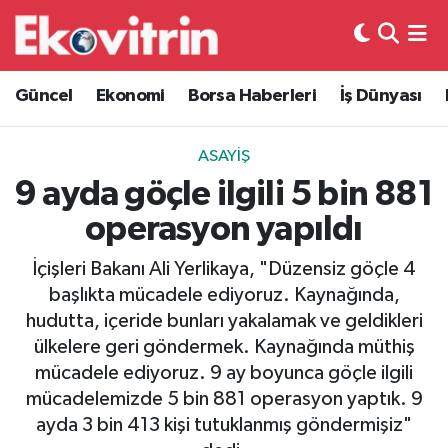
Güncel
Hava Durumu
Güncel
Ekonomi
Borsa Haberleri
İş Dünyası
Ekonomi
Trafik Durumu
ASAYIŞ
Borsa Haberleri
Süper Lig Puan Durumu ve Fikstür
9 ayda göçle ilgili 5 bin 881
operasyon yapıldı
İş Dünyası
Tüm Manşetler
İçişleri Bakanı Ali Yerlikaya, "Düzensiz göçle 4
Lojistik
Son Dakika Haberleri
başlıkta mücadele ediyoruz. Kaynağında,
hudutta, içeride bunları yakalamak ve geldikleri
Otovitrin
Haber Arşivi
ülkelere geri göndermek. Kaynağında müthiş
mücadele ediyoruz. 9 ay boyunca göçle ilgili
Asayiş
mücadelemizde 5 bin 881 operasyon yaptık. 9
ayda 3 bin 413 kişi tutuklanmış göndermişiz"
Magazin