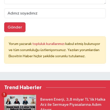
Gönder
Yorum yazarak
topluluk kurallarımızı
kabul etmiş bulunuyor
ve tüm sorumluluğu üstleniyorsunuz. Yazılan yorumlardan
Ekovitrin Haber hiçbir şekilde sorumlu tutulamaz.
Trend Haberler
1
Bewen Enerji, 3,8 milyar TL'lik Halka
Arz ile Sermaye Piyasalarına Adım
Atıyor