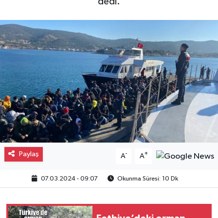
dedi.
Gayrimenkul
Spor
Eğitim
Paylaş
-
+
A
A
07.03.2024 - 09:07
Okunma Süresi: 10 Dk