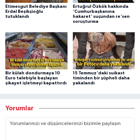
Etimesgut Belediye Başkanı
Ertuğrul Özkök hakkında
Erdal Beşikçioğlu
'Cumhurbaşkanına
tutuklandı
hakaret' suçundan re'sen
soruşturma
Bir külah dondurmaya 10
15 Temmuz'daki suikast
Euro talebiyle başlayan
timinden bir şüpheli daha
şikayet işletmeyi kapattırdı
yakalandı
Yorumlar