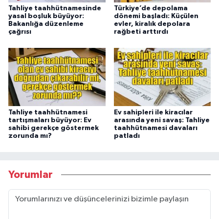
Tahliye taahhütnamesinde
Türkiye’de depolama
yasal boşluk büyüyor:
dönemi başladı: Küçülen
Bakanlığa düzenleme
evler, kiralık depolara
çağrısı
rağbeti arttırdı
Tahliye taahhütnamesi
Ev sahipleri ile kiracılar
tartışmaları büyüyor: Ev
arasında yeni savaş: Tahliye
sahibi gerekçe göstermek
taahhütnamesi davaları
zorunda mı?
patladı
Yorumlar