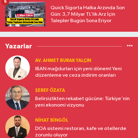
6
Quick Sigorta Halka Arzında Son
Gün: 3,7 Milyar TL’lik Arz İçin
Talepler Bugün Sona Eriyor
Yazarlar
AV. AHMET BURAK YALÇIN
IBAN mağdurları için yeni dönem! Yeni
düzenleme ve ceza indirim oranları
ŞEREF ÖZATA
Belirsizlikten rekabet gücüne: Türkiye'nin
yeni ekonomi vizyonu
NIHAT BINGÖL
DOA sistemi restoran, kafe ve otellerde
zorunlu oluyor