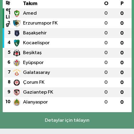
#
Takım
O
P
1
Amed
0
0
2
Erzurumspor FK
0
0
3
Başakşehir
0
0
4
Kocaelispor
0
0
5
Beşiktaş
0
0
6
Eyüpspor
0
0
7
Galatasaray
0
0
8
Çorum FK
0
0
9
Gaziantep FK
0
0
10
Alanyaspor
0
0
Detaylar için tıklayın