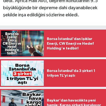
dedi. Ayrıca Halil Avcı, deprem konutlarının 9.5
büyüklüğünde bir depreme dahi dayanabilecek
şekilde inşa edildiğini sözlerine ekledi.
Borsa İstanbul'dan Işıklar
Enerji, CW Enerji ve Hedef
Holding'e tedbir!
Borsa İstanbul’da 3 şirket 1
trilyon TL’yi aştı
Baykar’dan havacılıkta yeni
hamle: Kargo şirketi kuruluyor