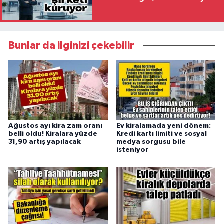
Bunlar da ilginizi çekebilir
Ağustos ayı kira zam oranı
Ev kiralamada yeni dönem:
belli oldu! Kiralara yüzde
Kredi kartı limiti ve sosyal
31,90 artış yapılacak
medya sorgusu bile
isteniyor