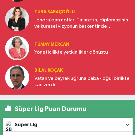
TUBA SARAÇOĞLU
Londra’dan notlar: Ticaretin, diplomasinin
ve küresel vizyonun başkentinde
Türkiye’nin yükselen gücü
TÜMAY MERCAN
Yöneticilikte yetkinlikler dönüştü
BILAL KOÇAK
Vatan ve bayrak uğruna baba - oğul birlikte
can verdi
Süper Lig Puan Durumu
Süper Lig