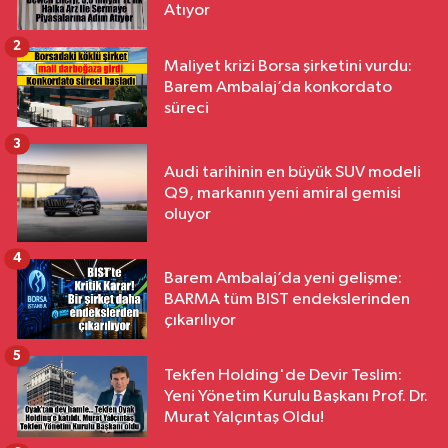
Atıyor
2
Maliyet krizi Borsa şirketini vurdu:
Barem Ambalaj’da konkordato
süreci
3
Audi tarihinin en büyük SUV modeli
Q9, markanın yeni amiral gemisi
oluyor
4
Barem Ambalaj’da yeni gelişme:
BARMA tüm BIST endekslerinden
çıkarılıyor
5
Tekfen Holding'de Devir Teslim:
Yeni Yönetim Kurulu Başkanı Prof. Dr.
Murat Yalçıntaş Oldu!