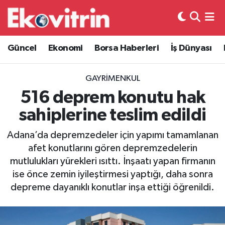
Güncel
Hava Durumu
Güncel
Ekonomi
Borsa Haberleri
İş Dünyası
Ekonomi
Trafik Durumu
GAYRIMENKUL
Borsa Haberleri
Süper Lig Puan Durumu ve Fikstür
516 deprem konutu hak
sahiplerine teslim edildi
İş Dünyası
Tüm Manşetler
Adana’da depremzedeler için yapımı tamamlanan
Lojistik
Son Dakika Haberleri
afet konutlarını gören depremzedelerin
mutlulukları yürekleri ısıttı. İnşaatı yapan firmanın
Otovitrin
Haber Arşivi
ise önce zemin iyileştirmesi yaptığı, daha sonra
depreme dayanıklı konutlar inşa ettiği öğrenildi.
Asayiş
Magazin