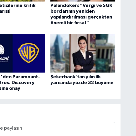
ticilerine kritik
Palandöken: "Vergi ve SGK
rısı!
borçlarının yeniden
yapılandırılması gerçekten
önemli bir fırsat"
re'den Paramount–
Şekerbank'tan yılın ilk
Bros. Discovery
yarısında yüzde 32 büyüme
sına onay