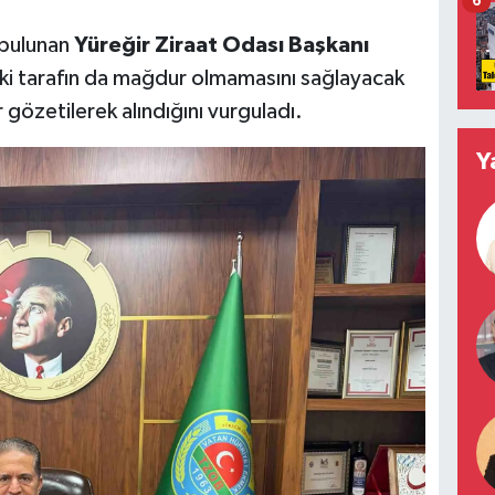
6
 bulunan
Yüreğir Ziraat Odası Başkanı
 iki tarafın da mağdur olmamasını sağlayacak
gözetilerek alındığını vurguladı.
Y