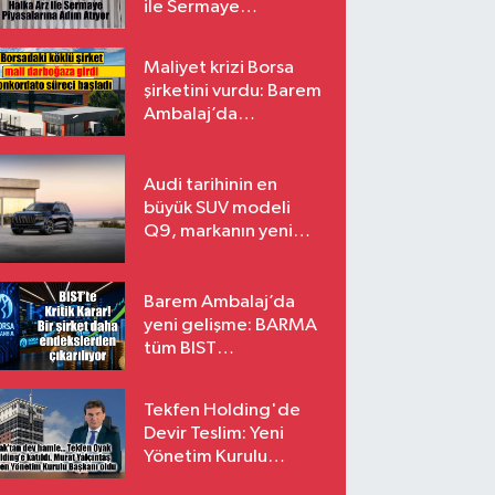
ile Sermaye
Piyasalarına Adım
Atıyor
Maliyet krizi Borsa
şirketini vurdu: Barem
Ambalaj’da
konkordato süreci
Audi tarihinin en
büyük SUV modeli
Q9, markanın yeni
amiral gemisi oluyor
Barem Ambalaj’da
yeni gelişme: BARMA
tüm BIST
endekslerinden
çıkarılıyor
Tekfen Holding'de
Devir Teslim: Yeni
Yönetim Kurulu
Başkanı Prof. Dr. Murat