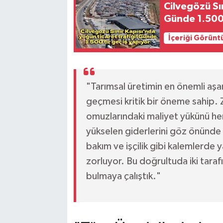
Cilvegözü Sın
Günde 1.500 
İçeriği Görünt
"Tarımsal üretimin en önemli aş
geçmesi kritik bir öneme sahip. Z
omuzlarındaki maliyet yükünü he
yükselen giderlerini göz önünde
bakım ve işçilik gibi kalemlerde y
zorluyor. Bu doğrultuda iki taraf
bulmaya çalıştık."