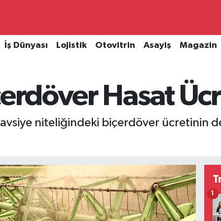
İş Dünyası
Lojistik
Otovitrin
Asayiş
Magazin
çerdöver Hasat Ücr
vsiye niteliğindeki biçerdöver ücretinin 
T
1