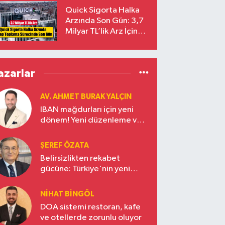
Yalçıntaş Oldu!
Quick Sigorta Halka
Arzında Son Gün: 3,7
Milyar TL’lik Arz İçin
Talepler Bugün Sona
Eriyor
azarlar
AV. AHMET BURAK YALÇIN
IBAN mağdurları için yeni
dönem! Yeni düzenleme ve
ceza indirim oranları
ŞEREF ÖZATA
Belirsizlikten rekabet
gücüne: Türkiye'nin yeni
ekonomi vizyonu
NIHAT BINGÖL
DOA sistemi restoran, kafe
ve otellerde zorunlu oluyor