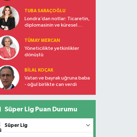
TUBA SARAÇOĞLU
Londra’dan notlar: Ticaretin,
diplomasinin ve küresel
vizyonun başkentinde
Türkiye’nin yükselen gücü
TÜMAY MERCAN
Yöneticilikte yetkinlikler
dönüştü
BILAL KOÇAK
Vatan ve bayrak uğruna baba
- oğul birlikte can verdi
Süper Lig Puan Durumu
Süper Lig