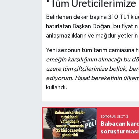
"Tüm Üreticilerimize
Belirlenen dekar başına 310 TL'lik ü
hatırlatan Başkan Doğan, bu fiyatın
anlaşmazlıkların ve mağduriyetlerin 
Yeni sezonun tüm tarım camiasına ha
emeğin karşılığının alınacağı bu dö
üzere tüm çiftçilerimize bolluk, be
ediyorum. Hasat bereketinin ülkemi
kullandı.
EDITÖRÜN SEÇTIĞI
Babacan karde
soruşturması