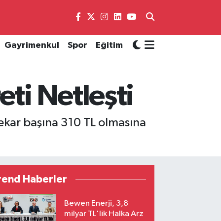
Gayrimenkul
Spor
Eğitim
eti Netleşti
dekar başına 310 TL olmasına
rend Haberler
Bewen Enerji, 3,8
milyar TL'lik Halka Arz