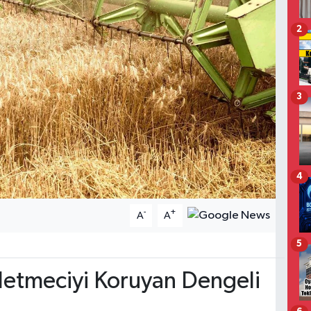
2
3
4
-
+
A
A
5
letmeciyi Koruyan Dengeli