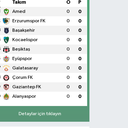
#
Takım
O
P
1
Amed
0
0
2
Erzurumspor FK
0
0
3
Başakşehir
0
0
4
Kocaelispor
0
0
5
Beşiktaş
0
0
6
Eyüpspor
0
0
7
Galatasaray
0
0
8
Çorum FK
0
0
9
Gaziantep FK
0
0
0
Alanyaspor
0
0
Detaylar için tıklayın