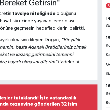
 Bereket Getirsin"
cretin
tavsiye niteliğinde
olduğunu
1
 hasat sürecinde yaşanabilecek olası
Ga
önüne geçmesini hedeflediklerini belirtti.
1
yırlı olmasını dileyen Doğan,
"Bir yıllık
Ko
nemin, başta Adanalı üreticilerimiz olmak
reket ve kazanç getirmesini temenni
Ka
ze hayırlı olmasını dilerim"
ifadelerini
Ge
Ga
1
Ba
şler tutuklandı! İşte vatandaşlık
Be
nda cezaevine gönderilen 32 isim