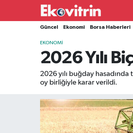
Güncel
Hava Durumu
Güncel
Ekonomi
Borsa Haberleri
Ekonomi
Trafik Durumu
EKONOMI
2026 Yılı Bi
Borsa Haberleri
Süper Lig Puan Durumu ve Fikstür
İş Dünyası
Tüm Manşetler
2026 yılı buğday hasadında ta
oy birliğiyle karar verildi.
Lojistik
Son Dakika Haberleri
Otovitrin
Haber Arşivi
Asayiş
Magazin