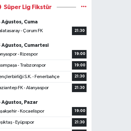
Süper Lig Fikstür
4 Ağustos, Cuma
latasaray - Çorum FK
21:30
5 Ağustos, Cumartesi
nyaspor - Rizespor
19:00
sımpaşa - Trabzonspor
19:00
nçlerbirliği S.K. - Fenerbahçe
21:30
ziantep FK - Alanyaspor
21:30
6 Ağustos, Pazar
şakşehir - Kocaelispor
19:00
şiktaş - Eyüpspor
21:30