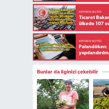
EDITÖRÜN SEÇTIĞI
Ticaret Bakan
ülkede 107 s
EDITÖRÜN SEÇTIĞI
Palandöken: 
yapılandırılm
Bunlar da ilginizi çekebilir