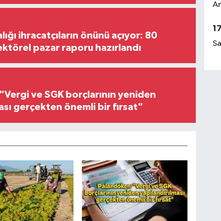
Am
1
lığı ihracatçıların önünü açıyor: 80
Sa
ektörel pazar raporu hazırlandı
"Vergi ve SGK borçlarının yeniden
ası gerçekten önemli bir fırsat"