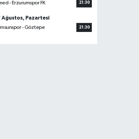
ed - Erzurumspor FK
21:30
7 Ağustos, Pazartesi
msunspor - Göztepe
21:30