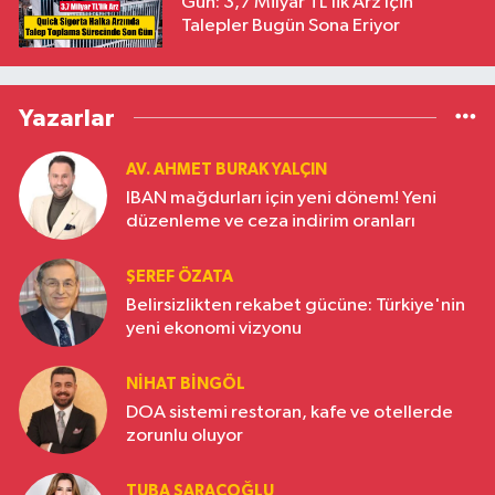
Gün: 3,7 Milyar TL’lik Arz İçin
Talepler Bugün Sona Eriyor
Yazarlar
AV. AHMET BURAK YALÇIN
IBAN mağdurları için yeni dönem! Yeni
düzenleme ve ceza indirim oranları
ŞEREF ÖZATA
Belirsizlikten rekabet gücüne: Türkiye'nin
yeni ekonomi vizyonu
NIHAT BINGÖL
DOA sistemi restoran, kafe ve otellerde
zorunlu oluyor
TUBA SARAÇOĞLU