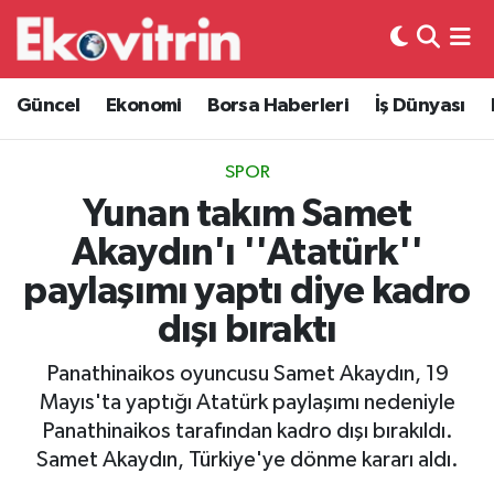
Güncel
Hava Durumu
Güncel
Ekonomi
Borsa Haberleri
İş Dünyası
Ekonomi
Trafik Durumu
SPOR
Borsa Haberleri
Süper Lig Puan Durumu ve Fikstür
Yunan takım Samet
Akaydın'ı ''Atatürk''
İş Dünyası
Tüm Manşetler
paylaşımı yaptı diye kadro
Lojistik
Son Dakika Haberleri
dışı bıraktı
Otovitrin
Haber Arşivi
Panathinaikos oyuncusu Samet Akaydın, 19
Mayıs'ta yaptığı Atatürk paylaşımı nedeniyle
Asayiş
Panathinaikos tarafından kadro dışı bırakıldı.
Samet Akaydın, Türkiye'ye dönme kararı aldı.
Magazin