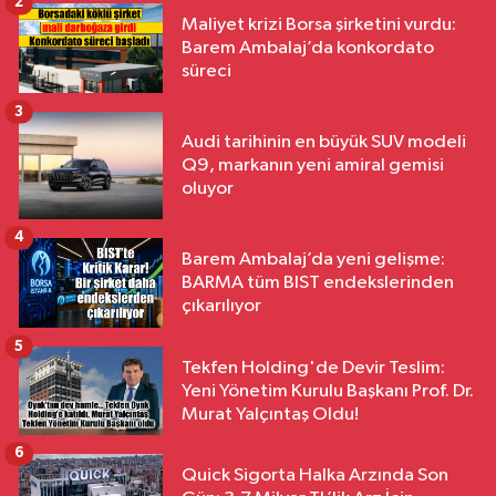
2
Maliyet krizi Borsa şirketini vurdu:
Barem Ambalaj’da konkordato
süreci
3
Audi tarihinin en büyük SUV modeli
Q9, markanın yeni amiral gemisi
oluyor
4
Barem Ambalaj’da yeni gelişme:
BARMA tüm BIST endekslerinden
çıkarılıyor
5
Tekfen Holding'de Devir Teslim:
Yeni Yönetim Kurulu Başkanı Prof. Dr.
Murat Yalçıntaş Oldu!
6
Quick Sigorta Halka Arzında Son