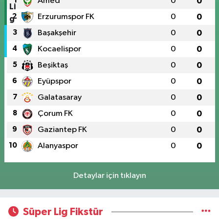
1
Amed
0
0
2
Erzurumspor FK
0
0
3
Başakşehir
0
0
4
Kocaelispor
0
0
5
Beşiktaş
0
0
6
Eyüpspor
0
0
7
Galatasaray
0
0
8
Çorum FK
0
0
9
Gaziantep FK
0
0
10
Alanyaspor
0
0
Detaylar için tıklayın
Süper Lig Fikstür