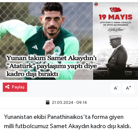
Gayrimenkul
Spor
Eğitim
Paylaş
-
+
A
A
21.05.2024 - 09:14
Yunanistan ekibi Panathinaikos’ta forma giyen
milli futbolcumuz Samet Akaydın kadro dışı kaldı.