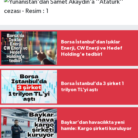
Borsa İstanbul'dan Işıklar
Enerji, CW Enerji ve Hedef
Holding'e tedbir!
Borsa İstanbul’da 3 şirket 1
trilyon TL’yi aştı
Baykar’dan havacılıkta yeni
hamle: Kargo şirketi kuruluyor