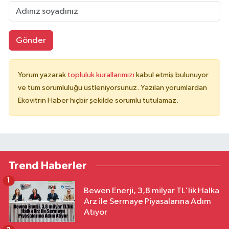
Gönder
Yorum yazarak
topluluk kurallarımızı
kabul etmiş bulunuyor
ve tüm sorumluluğu üstleniyorsunuz. Yazılan yorumlardan
Ekovitrin Haber hiçbir şekilde sorumlu tutulamaz.
Trend Haberler
1
Bewen Enerji, 3,8 milyar TL'lik Halka
Arz ile Sermaye Piyasalarına Adım
Atıyor