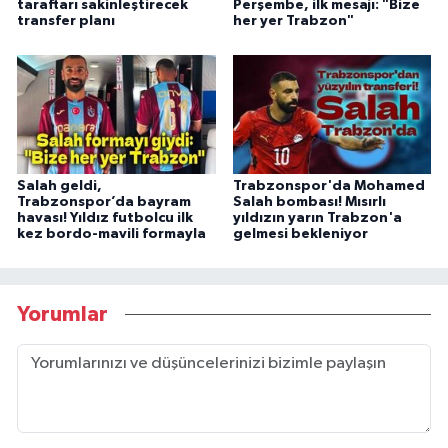
taraftarı sakinleştirecek
Perşembe, ilk mesajı: "Bize
transfer planı
her yer Trabzon"
Salah geldi,
Trabzonspor'da Mohamed
Trabzonspor’da bayram
Salah bombası! Mısırlı
havası! Yıldız futbolcu ilk
yıldızın yarın Trabzon'a
kez bordo-mavili formayla
gelmesi bekleniyor
Yorumlar