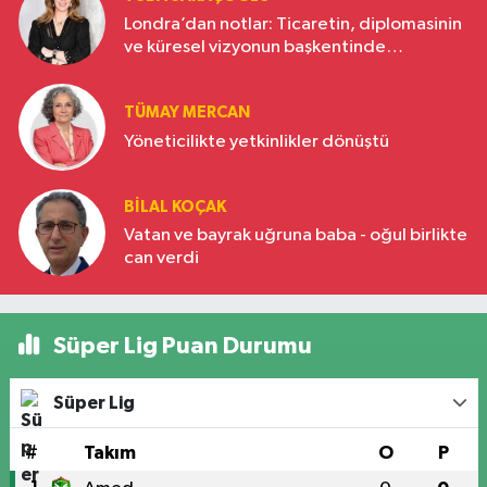
Londra’dan notlar: Ticaretin, diplomasinin
ve küresel vizyonun başkentinde
Türkiye’nin yükselen gücü
TÜMAY MERCAN
Yöneticilikte yetkinlikler dönüştü
BILAL KOÇAK
Vatan ve bayrak uğruna baba - oğul birlikte
can verdi
Süper Lig Puan Durumu
Süper Lig
#
Takım
O
P