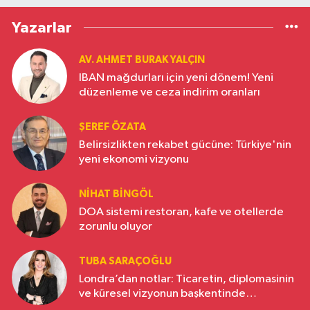
Yazarlar
AV. AHMET BURAK YALÇIN
IBAN mağdurları için yeni dönem! Yeni
düzenleme ve ceza indirim oranları
ŞEREF ÖZATA
Belirsizlikten rekabet gücüne: Türkiye'nin
yeni ekonomi vizyonu
NIHAT BINGÖL
DOA sistemi restoran, kafe ve otellerde
zorunlu oluyor
TUBA SARAÇOĞLU
Londra’dan notlar: Ticaretin, diplomasinin
ve küresel vizyonun başkentinde
Türkiye’nin yükselen gücü