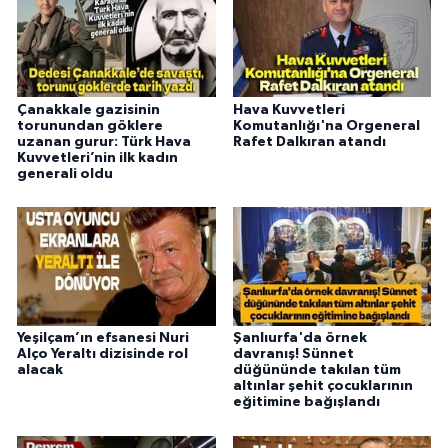
Çanakkale gazisinin
Hava Kuvvetleri
torunundan göklere
Komutanlığı'na Orgeneral
uzanan gurur: Türk Hava
Rafet Dalkıran atandı
Kuvvetleri’nin ilk kadın
generali oldu
Yeşilçam’ın efsanesi Nuri
Şanlıurfa'da örnek
Alço Yeraltı dizisinde rol
davranış! Sünnet
alacak
düğününde takılan tüm
altınlar şehit çocuklarının
eğitimine bağışlandı