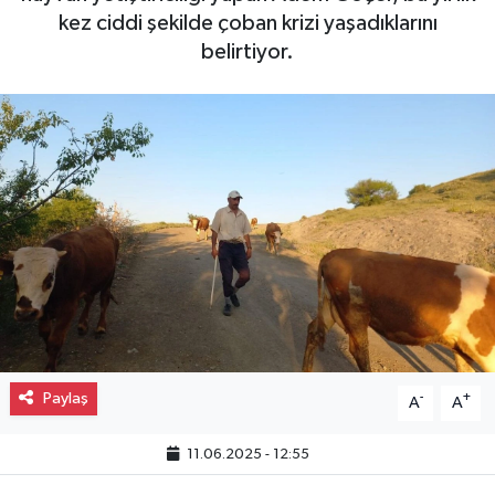
kez ciddi şekilde çoban krizi yaşadıklarını
Gayrimenkul
belirtiyor.
Spor
Eğitim
Paylaş
-
+
A
A
11.06.2025 - 12:55