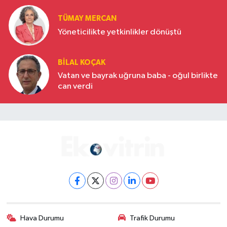
TÜMAY MERCAN
Yöneticilikte yetkinlikler dönüştü
BILAL KOÇAK
Vatan ve bayrak uğruna baba - oğul birlikte
can verdi
Hava Durumu
Trafik Durumu