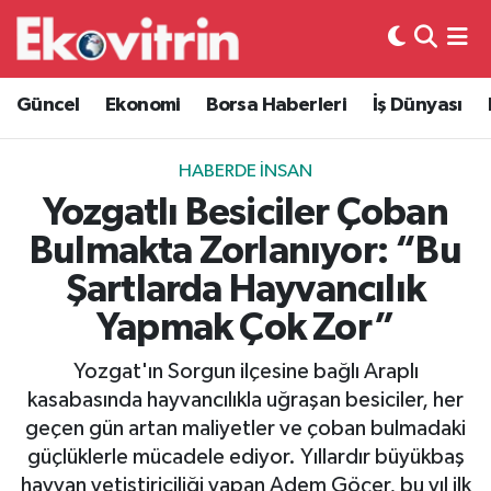
Güncel
Hava Durumu
Güncel
Ekonomi
Borsa Haberleri
İş Dünyası
Ekonomi
Trafik Durumu
HABERDE İNSAN
Borsa Haberleri
Süper Lig Puan Durumu ve Fikstür
Yozgatlı Besiciler Çoban
Bulmakta Zorlanıyor: “Bu
İş Dünyası
Tüm Manşetler
Şartlarda Hayvancılık
Lojistik
Son Dakika Haberleri
Yapmak Çok Zor”
Otovitrin
Haber Arşivi
Yozgat'ın Sorgun ilçesine bağlı Araplı
kasabasında hayvancılıkla uğraşan besiciler, her
Asayiş
geçen gün artan maliyetler ve çoban bulmadaki
güçlüklerle mücadele ediyor. Yıllardır büyükbaş
Magazin
hayvan yetiştiriciliği yapan Adem Göçer, bu yıl ilk