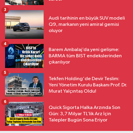
3
Audi tarihinin en büyük SUV modeli
Q9, markanın yeni amiral gemisi
oluyor
4
Barem Ambalaj’da yeni gelişme:
BARMA tüm BIST endekslerinden
çıkarılıyor
5
Tekfen Holding'de Devir Teslim:
Yeni Yönetim Kurulu Başkanı Prof. Dr.
Murat Yalçıntaş Oldu!
6
Quick Sigorta Halka Arzında Son
Gün: 3,7 Milyar TL’lik Arz İçin
Talepler Bugün Sona Eriyor