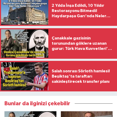
2 Yılda İnşa Edildi, 10 Yıldır
Restorasyonu Bitmedi!
Haydarpaşa Garı'nda Neler
Yaşanıyor?
Çanakkale gazisinin
torunundan göklere uzanan
gurur: Türk Hava Kuvvetleri’nin
ilk kadın generali oldu
Salah sonrası Sörloth hamlesi!
Beşiktaş'ta taraftarı
sakinleştirecek transfer planı
Bunlar da ilginizi çekebilir