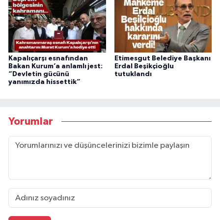
Kapalıçarşı esnafından
Etimesgut Belediye Başkanı
Bakan Kurum’a anlamlı jest:
Erdal Beşikçioğlu
“Devletin gücünü
tutuklandı
yanımızda hissettik”
Yorumlar