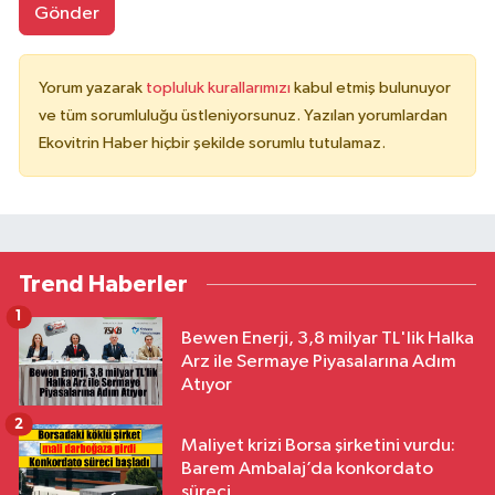
Gönder
Yorum yazarak
topluluk kurallarımızı
kabul etmiş bulunuyor
ve tüm sorumluluğu üstleniyorsunuz. Yazılan yorumlardan
Ekovitrin Haber hiçbir şekilde sorumlu tutulamaz.
Trend Haberler
1
Bewen Enerji, 3,8 milyar TL'lik Halka
Arz ile Sermaye Piyasalarına Adım
Atıyor
2
Maliyet krizi Borsa şirketini vurdu:
Barem Ambalaj’da konkordato
süreci