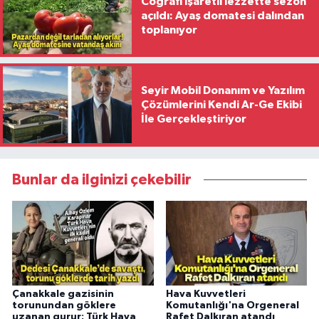
Coğrafi işaretli lezzette sezon
açıldı: Ayaş domatesi dalından
toplanıyor
Seyir Mobil Donanım ve Yazılım
Çözümlerini Kendi Ar-Ge Ekibi
İle Gerçekleştiriyor
Bunlar da ilginizi çekebilir
Çanakkale gazisinin
Hava Kuvvetleri
torunundan göklere
Komutanlığı'na Orgeneral
uzanan gurur: Türk Hava
Rafet Dalkıran atandı