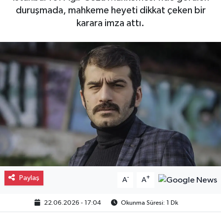
duruşmada, mahkeme heyeti dikkat çeken bir
Gayrimenkul
karara imza attı.
Spor
Eğitim
Paylaş
-
+
A
A
22.06.2026 - 17:04
Okunma Süresi: 1 Dk