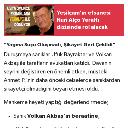
Yeşilçam’ın efsanesi
Nuri Alço Yeraltı
dizisinde rol alacak
"Yağma Suçu Oluşmadı, Şikayet Geri Çekildi"
Duruşmaya sanıklar Ufuk Bayraktar ve Volkan
Akbaş ile tarafların avukatları katıldı. Davanın
seyrini değiştiren en önemli etken, müşteki
Ahmet P.'nin daha önceki celselerde sanıklardan
şikayetçi olmadığını beyan etmesi oldu.
Mahkeme heyeti yaptığı değerlendirmede;
Sanık
Volkan Akbaş'ın beraatine
,