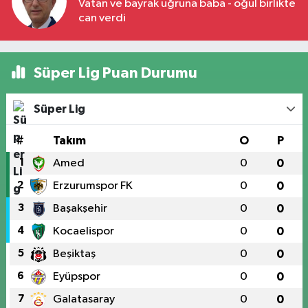
Vatan ve bayrak uğruna baba - oğul birlikte
can verdi
Süper Lig Puan Durumu
Süper Lig
#
Takım
O
P
1
Amed
0
0
2
Erzurumspor FK
0
0
3
Başakşehir
0
0
4
Kocaelispor
0
0
5
Beşiktaş
0
0
6
Eyüpspor
0
0
7
Galatasaray
0
0