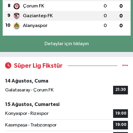
8
Çorum FK
0
0
9
Gaziantep FK
0
0
10
Alanyaspor
0
0
Detaylar için tıklayın
Süper Lig Fikstür
14 Ağustos, Cuma
Galatasaray - Çorum FK
21:30
15 Ağustos, Cumartesi
Konyaspor - Rizespor
19:00
Kasımpaşa - Trabzonspor
19:00