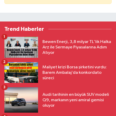
Trend Haberler
1
Bewen Enerji, 3,8 milyar TL'lik Halka
Arz ile Sermaye Piyasalarına Adım
Atıyor
2
Maliyet krizi Borsa şirketini vurdu:
Barem Ambalaj’da konkordato
süreci
3
Audi tarihinin en büyük SUV modeli
Q9, markanın yeni amiral gemisi
oluyor