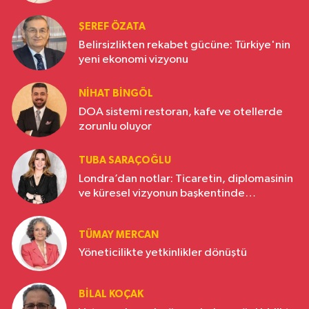
ŞEREF ÖZATA
Belirsizlikten rekabet gücüne: Türkiye'nin
yeni ekonomi vizyonu
NIHAT BINGÖL
DOA sistemi restoran, kafe ve otellerde
zorunlu oluyor
TUBA SARAÇOĞLU
Londra’dan notlar: Ticaretin, diplomasinin
ve küresel vizyonun başkentinde
Türkiye’nin yükselen gücü
TÜMAY MERCAN
Yöneticilikte yetkinlikler dönüştü
BILAL KOÇAK