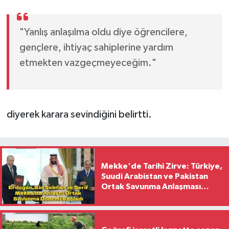
"Yanlış anlaşılma oldu diye öğrencilere,
gençlere, ihtiyaç sahiplerine yardım
etmekten vazgeçmeyeceğim."
diyerek karara sevindiğini belirtti.
Mekke'de Tarihi Zirve: Türkiye,
Suudi Arabistan ve Pakistan
Ortak Savunma Anlaşması
İmzaladı