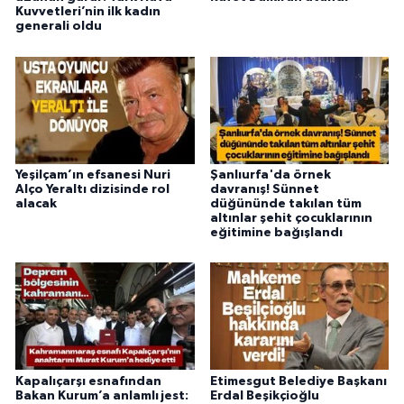
Kuvvetleri’nin ilk kadın
generali oldu
Yeşilçam’ın efsanesi Nuri
Şanlıurfa'da örnek
Alço Yeraltı dizisinde rol
davranış! Sünnet
alacak
düğününde takılan tüm
altınlar şehit çocuklarının
eğitimine bağışlandı
Kapalıçarşı esnafından
Etimesgut Belediye Başkanı
Bakan Kurum’a anlamlı jest:
Erdal Beşikçioğlu