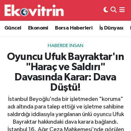
Güncel
Hava Durumu
Güncel
Ekonomi
Borsa Haberleri
İş Dünyası
Ekonomi
Trafik Durumu
HABERDE İNSAN
Borsa Haberleri
Süper Lig Puan Durumu ve Fikstür
Oyuncu Ufuk Bayraktar'ın
"Haraç ve Saldırı"
İş Dünyası
Tüm Manşetler
Davasında Karar: Dava
Lojistik
Son Dakika Haberleri
Düştü!
Otovitrin
Haber Arşivi
İstanbul Beyoğlu'nda bir işletmeden "koruma"
adı altında para talep ettiği ve işletme sahibine
Asayiş
saldırdığı iddiasıyla yargılanan ünlü oyuncu Ufuk
Bayraktar hakkındaki dava karara bağlandı.
Magazin
İstanbul 16. Ağır Ceza Mahkemesi'nde görülen