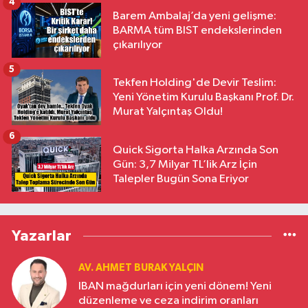
4
Barem Ambalaj’da yeni gelişme:
BARMA tüm BIST endekslerinden
çıkarılıyor
5
Tekfen Holding'de Devir Teslim:
Yeni Yönetim Kurulu Başkanı Prof. Dr.
Murat Yalçıntaş Oldu!
6
Quick Sigorta Halka Arzında Son
Gün: 3,7 Milyar TL’lik Arz İçin
Talepler Bugün Sona Eriyor
Yazarlar
AV. AHMET BURAK YALÇIN
IBAN mağdurları için yeni dönem! Yeni
düzenleme ve ceza indirim oranları