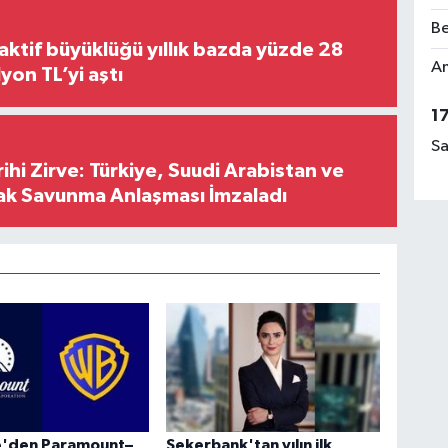
Be
aktif büyüklüğü yıllık bazda yüzde 28
Am
,8 trilyon TL’yi aştı
1
Sa
hi Zirve: Türkiye, Suudi Arabistan ve
ak Savunma Anlaşması İmzaladı
re'den Paramount–
Şekerbank'tan yılın ilk