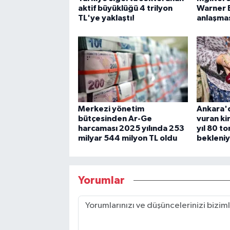
aktif büyüklüğü 4 trilyon
Warner 
TL'ye yaklaştı!
anlaşma
Merkezi yönetim
Ankara'd
bütçesinden Ar-Ge
vuran ki
harcaması 2025 yılında 253
yıl 80 t
milyar 544 milyon TL oldu
bekleni
Yorumlar