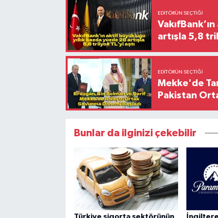
EDITÖRÜN SEÇTIĞI
VakıfBank’ın 
artışla 5
EDITÖRÜN SEÇTIĞI
Mekke'de Tari
Pakistan Ort
Bunlar da ilginizi çekebilir
Türkiye sigorta sektörünün
İngilte