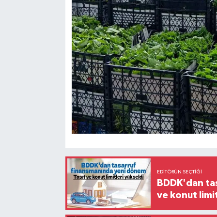
EDITÖRÜN SEÇTIĞI
BDDK'dan tas
ve konut limi