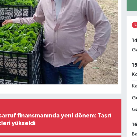
1
Ga
1
Ko
Ka
Ge
Ga
arruf finansmanında yeni dönem: Taşıt
tleri yükseldi
1
Ba