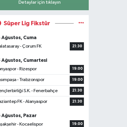
Detaylar için tıklayın
Süper Lig Fikstür
4 Ağustos, Cuma
latasaray - Çorum FK
21:30
5 Ağustos, Cumartesi
nyaspor - Rizespor
19:00
sımpaşa - Trabzonspor
19:00
nçlerbirliği S.K. - Fenerbahçe
21:30
ziantep FK - Alanyaspor
21:30
6 Ağustos, Pazar
şakşehir - Kocaelispor
19:00