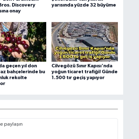
Bros. Discovery
yarısında yüzde 32 büyüme
sına onay
a geçen yıl don
Cilvegözü Sınır Kapısı'nda
raz bahçelerinde bu
yoğun ticaret trafiği! Günde
onluk rekolte
1.500 tır geçiş yapıyor
yor