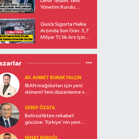
Devir Teslim: Yeni
Yönetim Kurulu
Başkanı Prof. Dr. Murat
Yalçıntaş Oldu!
Quick Sigorta Halka
Arzında Son Gün: 3,7
Milyar TL’lik Arz İçin
Talepler Bugün Sona
Eriyor
azarlar
AV. AHMET BURAK YALÇIN
IBAN mağdurları için yeni
dönem! Yeni düzenleme ve
ceza indirim oranları
ŞEREF ÖZATA
Belirsizlikten rekabet
gücüne: Türkiye'nin yeni
ekonomi vizyonu
NIHAT BINGÖL