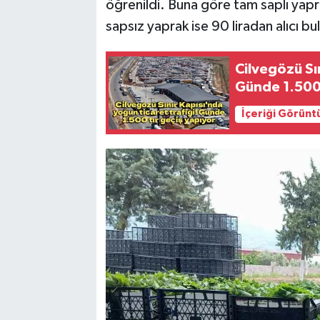
öğrenildi. Buna göre tam saplı yapra
sapsız yaprak ise 90 liradan alıcı bu
Cilvegözü Sın
Günde 1.500 
İçeriği Görünt