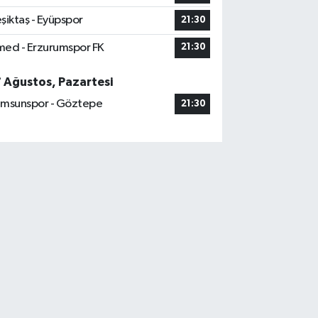
şiktaş - Eyüpspor
21:30
ed - Erzurumspor FK
21:30
7 Ağustos, Pazartesi
msunspor - Göztepe
21:30