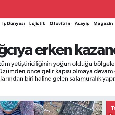
İş Dünyası
Lojistik
Otovitrin
Asayiş
Magazin
bağcıya erken kazan
züm yetiştiriciliğinin yoğun olduğu bölgeler
e üzümden önce gelir kapısı olmaya devam e
arından biri haline gelen salamuralık yapra
T