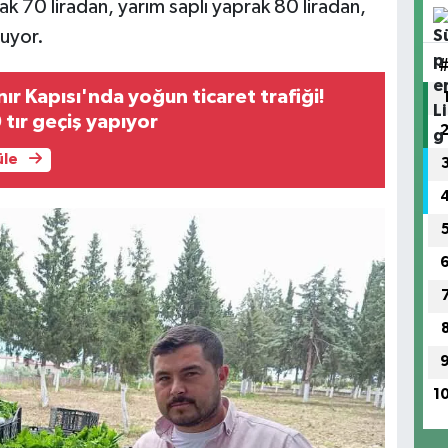
k 70 liradan, yarım saplı yaprak 80 liradan,
luyor.
ır Kapısı'nda yoğun ticaret trafiği!
tır geçiş yapıyor
üle
1