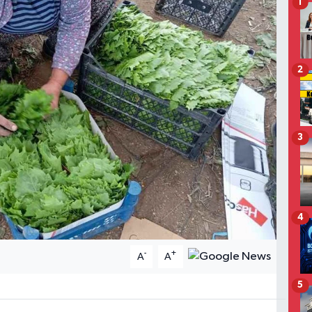
1
2
3
4
-
+
A
A
5