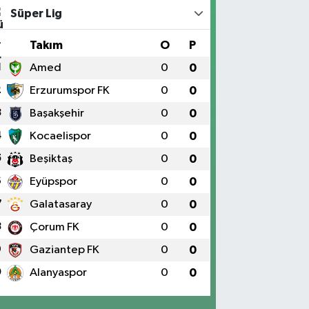
Süper Lig
#
Takım
O
P
1
Amed
0
0
2
Erzurumspor FK
0
0
3
Başakşehir
0
0
4
Kocaelispor
0
0
5
Beşiktaş
0
0
6
Eyüpspor
0
0
7
Galatasaray
0
0
8
Çorum FK
0
0
9
Gaziantep FK
0
0
0
Alanyaspor
0
0