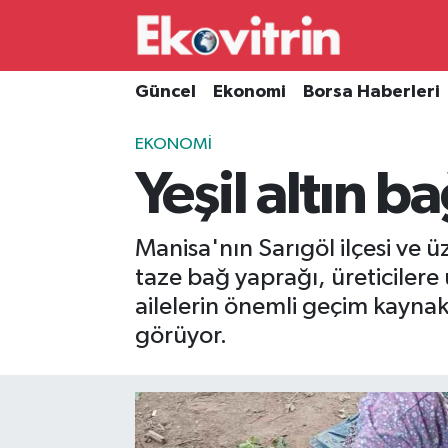
Güncel
Hava Durumu
Güncel
Ekonomi
Borsa Haberleri
Ekonomi
Trafik Durumu
EKONOMI
Yeşil altın 
Borsa Haberleri
Süper Lig Puan Durumu ve Fikstür
İş Dünyası
Tüm Manşetler
Manisa'nın Sarıgöl ilçesi ve ü
taze bağ yaprağı, üreticiler
Lojistik
Son Dakika Haberleri
ailelerin önemli geçim kaynakl
Otovitrin
Haber Arşivi
görüyor.
Asayiş
Magazin