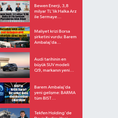
Bewen Enerji, 3,8
milyar TL'lik Halka Arz
ile Sermaye
Piyasalarına Adım
Atıyor
Maliyet krizi Borsa
şirketini vurdu: Barem
Ambalaj’da
konkordato süreci
Audi tarihinin en
büyük SUV modeli
Q9, markanın yeni
amiral gemisi oluyor
Barem Ambalaj’da
yeni gelişme: BARMA
tüm BIST
endekslerinden
çıkarılıyor
Tekfen Holding'de