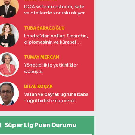
DOA sistemi restoran, kafe
ve otellerde zorunlu oluyor
TUBA SARAÇOĞLU
Londra’dan notlar: Ticaretin,
diplomasinin ve küresel
vizyonun başkentinde
Türkiye’nin yükselen gücü
TÜMAY MERCAN
Yöneticilikte yetkinlikler
dönüştü
BILAL KOÇAK
Vatan ve bayrak uğruna baba
- oğul birlikte can verdi
Süper Lig Puan Durumu