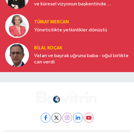
ve küresel vizyonun başkentinde
Türkiye’nin yükselen gücü
TÜMAY MERCAN
Yöneticilikte yetkinlikler dönüştü
BILAL KOÇAK
Vatan ve bayrak uğruna baba - oğul birlikte
can verdi