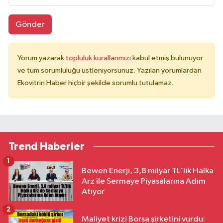
Gönder
Yorum yazarak
topluluk kurallarımızı
kabul etmiş bulunuyor
ve tüm sorumluluğu üstleniyorsunuz. Yazılan yorumlardan
Ekovitrin Haber hiçbir şekilde sorumlu tutulamaz.
Trend Haberler
1
Bewen Enerji, 3,8 milyar TL'lik Halka
Arz ile Sermaye Piyasalarına Adım
Atıyor
2
Maliyet krizi Borsa şirketini vurdu: