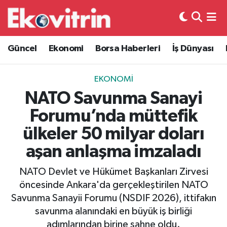
Güncel
Hava Durumu
Güncel
Ekonomi
Borsa Haberleri
İş Dünyası
Ekonomi
Trafik Durumu
EKONOMI
Borsa Haberleri
Süper Lig Puan Durumu ve Fikstür
NATO Savunma Sanayi
Forumu’nda müttefik
İş Dünyası
Tüm Manşetler
ülkeler 50 milyar doları
Lojistik
Son Dakika Haberleri
aşan anlaşma imzaladı
Otovitrin
Haber Arşivi
NATO Devlet ve Hükümet Başkanları Zirvesi
öncesinde Ankara'da gerçekleştirilen NATO
Asayiş
Savunma Sanayii Forumu (NSDIF 2026), ittifakın
savunma alanındaki en büyük iş birliği
Magazin
adımlarından birine sahne oldu.