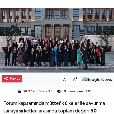
Gayrimenkul
Spor
Eğitim
Paylaş
-
+
A
A
08.07.2026 - 07:37
Okunma Süresi: 1 Dk
Forum kapsamında müttefik ülkeler ile savunma
sanayii şirketleri arasında toplam değeri
50