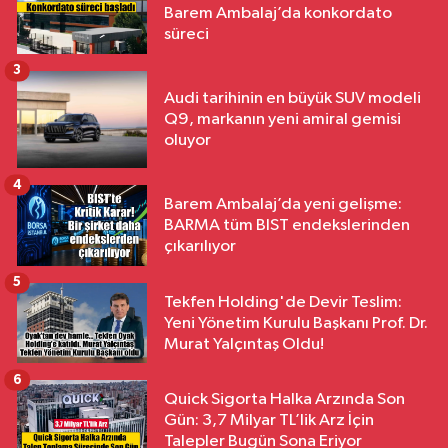
Barem Ambalaj’da konkordato
süreci
3
Audi tarihinin en büyük SUV modeli
Q9, markanın yeni amiral gemisi
oluyor
4
Barem Ambalaj’da yeni gelişme:
BARMA tüm BIST endekslerinden
çıkarılıyor
5
Tekfen Holding'de Devir Teslim:
Yeni Yönetim Kurulu Başkanı Prof. Dr.
Murat Yalçıntaş Oldu!
6
Quick Sigorta Halka Arzında Son
Gün: 3,7 Milyar TL’lik Arz İçin
Talepler Bugün Sona Eriyor