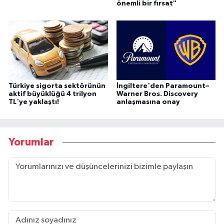
önemli bir fırsat"
Türkiye sigorta sektörünün
İngiltere'den Paramount–
aktif büyüklüğü 4 trilyon
Warner Bros. Discovery
TL'ye yaklaştı!
anlaşmasına onay
Yorumlar