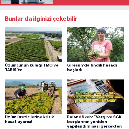
Bunlar da ilginizi çekebilir
Üzümcünün kulağı TMO ve
Giresun’da fındık hasadı
TARİŞ’te
başladı
Üzüm üreticilerine kritik
Palandöken: "Vergi ve SGK
hasat uyarısı!
borçlarının yeniden
yapılandırılması gerçekten