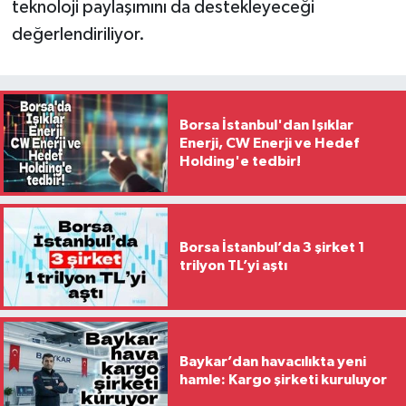
teknoloji paylaşımını da destekleyeceği
değerlendiriliyor.
Borsa İstanbul'dan Işıklar
Enerji, CW Enerji ve Hedef
Holding'e tedbir!
Borsa İstanbul’da 3 şirket 1
trilyon TL’yi aştı
Baykar’dan havacılıkta yeni
hamle: Kargo şirketi kuruluyor