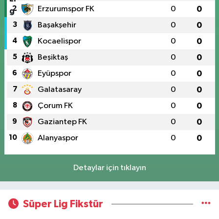
2
Erzurumspor FK
0
0
3
Başakşehir
0
0
4
Kocaelispor
0
0
5
Beşiktaş
0
0
6
Eyüpspor
0
0
7
Galatasaray
0
0
8
Çorum FK
0
0
9
Gaziantep FK
0
0
10
Alanyaspor
0
0
Detaylar için tıklayın
Süper Lig Fikstür