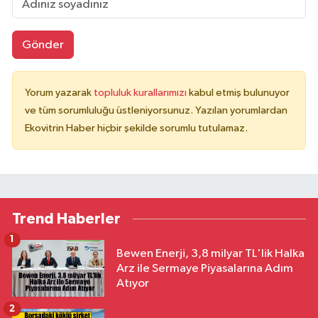
Gönder
Yorum yazarak
topluluk kurallarımızı
kabul etmiş bulunuyor
ve tüm sorumluluğu üstleniyorsunuz. Yazılan yorumlardan
Ekovitrin Haber hiçbir şekilde sorumlu tutulamaz.
Trend Haberler
1
Bewen Enerji, 3,8 milyar TL'lik Halka
Arz ile Sermaye Piyasalarına Adım
Atıyor
2