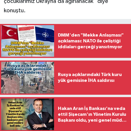
çocuklarımız Ukrayna’da ağırlanacak” diye
konuştu.
DMM'den "Mekke Anlaşması"
açıklaması: NATO ile çeliştiği
iddiaları gerçeği yansıtmıyor
Rusya açıklarındaki Türk kuru
yük gemisine İHA saldırısı
Hakan Aran İş Bankası'na veda
etti! Şişecam'ın Yönetim Kurulu
Başkanı oldu, yeni genel müdür
belli oldu