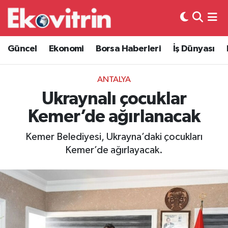
Güncel
Hava Durumu
Güncel
Ekonomi
Borsa Haberleri
İş Dünyası
Ekonomi
Trafik Durumu
ANTALYA
Borsa Haberleri
Süper Lig Puan Durumu ve Fikstür
Ukraynalı çocuklar
Kemer’de ağırlanacak
İş Dünyası
Tüm Manşetler
Kemer Belediyesi, Ukrayna’daki çocukları
Lojistik
Son Dakika Haberleri
Kemer’de ağırlayacak.
Otovitrin
Haber Arşivi
Asayiş
Magazin