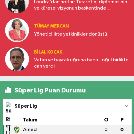
Londra’dan notlar: Ticaretin, diplomasinin
ve küresel vizyonun başkentinde
Türkiye’nin yükselen gücü
TÜMAY MERCAN
Yöneticilikte yetkinlikler dönüştü
BILAL KOÇAK
Vatan ve bayrak uğruna baba - oğul birlikte
can verdi
Süper Lig Puan Durumu
Süper Lig
#
Takım
O
P
1
Amed
0
0