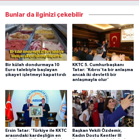
Bunlar da ilginizi çekebilir
Bir külah dondurmaya 10
KKTC 5. Cumhurbaşkanı
Euro talebiyle başlayan
Tatar: 'Kıbrıs'ta bir anlaşma
şikayet işletmeyi kapattırdı
ancak iki devletli bir
anlaşmayla olur'
Ersin Tatar: 'Türkiye ile KKTC
Başkan Vekili Özdemir,
arasındaki kardeşliğin en
Kadın Dostu Kentler III