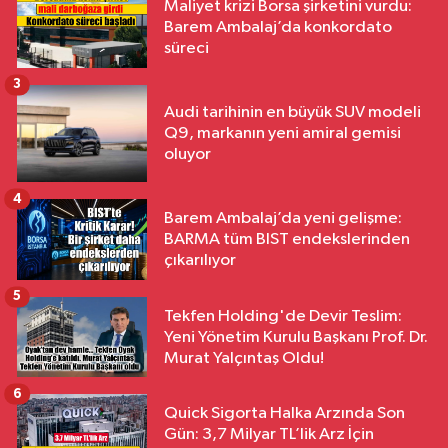
Maliyet krizi Borsa şirketini vurdu:
Barem Ambalaj’da konkordato
süreci
3
Audi tarihinin en büyük SUV modeli
Q9, markanın yeni amiral gemisi
oluyor
4
Barem Ambalaj’da yeni gelişme:
BARMA tüm BIST endekslerinden
çıkarılıyor
5
Tekfen Holding'de Devir Teslim:
Yeni Yönetim Kurulu Başkanı Prof. Dr.
Murat Yalçıntaş Oldu!
6
Quick Sigorta Halka Arzında Son
Gün: 3,7 Milyar TL’lik Arz İçin