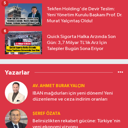
5
Tekfen Holding'de Devir Teslim:
Yeni Yönetim Kurulu Başkanı Prof. Dr.
Murat Yalçıntaş Oldu!
6
Quick Sigorta Halka Arzında Son
Gün: 3,7 Milyar TL’lik Arz İçin
Talepler Bugün Sona Eriyor
Yazarlar
AV. AHMET BURAK YALÇIN
IBAN mağdurları için yeni dönem! Yeni
düzenleme ve ceza indirim oranları
ŞEREF ÖZATA
Belirsizlikten rekabet gücüne: Türkiye'nin
yeni ekonomi vizyonu