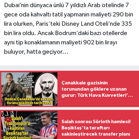
Dubai’nin dünyaca ünlü 7 yıldızlı Arab otelinde 7
gece oda kahvaltı tatil yapmanın maliyeti 290 bin
lira olurken, Paris’teki Disney Land Oteli’nde 335
bin lira oldu. Ancak Bodrum’daki bazı otellerde
aynı tip konaklamanın maliyeti 902 bin lirayı
buluyor, hatta geçiyor...
Çanakkale gazisinin
torunundan göklere uzanan
gurur: Türk Hava Kuvvetleri’nin
ilk kadın generali oldu
Salah sonrası Sörloth hamlesi!
Beşiktaş'ta taraftarı
sakinleştirecek transfer planı