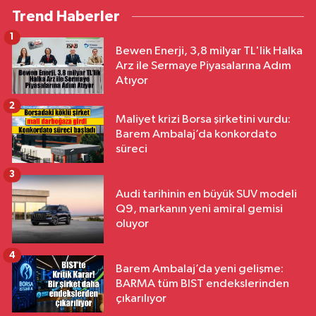
Trend Haberler
1
Bewen Enerji, 3,8 milyar TL'lik Halka
Arz ile Sermaye Piyasalarına Adım
Atıyor
2
Maliyet krizi Borsa şirketini vurdu:
Barem Ambalaj’da konkordato
süreci
3
Audi tarihinin en büyük SUV modeli
Q9, markanın yeni amiral gemisi
oluyor
4
Barem Ambalaj’da yeni gelişme:
BARMA tüm BIST endekslerinden
çıkarılıyor