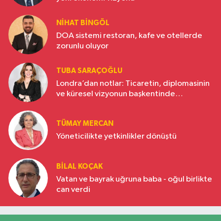
NIHAT BINGÖL
DOA sistemi restoran, kafe ve otellerde
zorunlu oluyor
TUBA SARAÇOĞLU
Londra’dan notlar: Ticaretin, diplomasinin
ve küresel vizyonun başkentinde
Türkiye’nin yükselen gücü
TÜMAY MERCAN
Yöneticilikte yetkinlikler dönüştü
BILAL KOÇAK
Vatan ve bayrak uğruna baba - oğul birlikte
can verdi