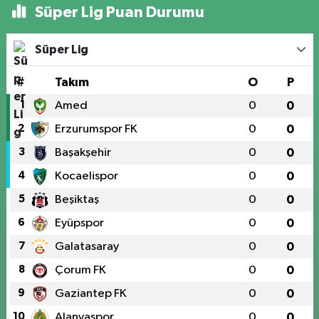
Süper Lig Puan Durumu
Süper Lig
#
Takım
O
P
1
Amed
0
0
2
Erzurumspor FK
0
0
3
Başakşehir
0
0
4
Kocaelispor
0
0
5
Beşiktaş
0
0
6
Eyüpspor
0
0
7
Galatasaray
0
0
8
Çorum FK
0
0
9
Gaziantep FK
0
0
10
Alanyaspor
0
0