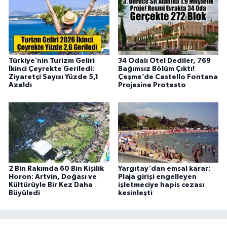
Türkiye’nin Turizm Geliri
34 Odalı Otel Dediler, 769
İkinci Çeyrekte Geriledi:
Bağımsız Bölüm Çıktı!
Ziyaretçi Sayısı Yüzde 5,1
Çeşme’de Castello Fontana
Azaldı
Projesine Protesto
2 Bin Rakımda 60 Bin Kişilik
Yargıtay'dan emsal karar:
Horon: Artvin, Doğası ve
Plaja girişi engelleyen
Kültürüyle Bir Kez Daha
işletmeciye hapis cezası
Büyüledi
kesinleşti