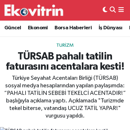
Güncel
Hava Durumu
Güncel
Ekonomi
Borsa Haberleri
İş Dünyası
Ekonomi
Trafik Durumu
TURIZM
Borsa Haberleri
Süper Lig Puan Durumu ve Fikstür
TÜRSAB pahalı tatilin
faturasını acentalara kesti!
İş Dünyası
Tüm Manşetler
Türkiye Seyahat Acentaları Birliği (TÜRSAB)
Lojistik
Son Dakika Haberleri
sosyal medya hesaplarından yapılan paylaşımda:
“PAHALI TATİLİN SEBEBİ TEKELCİ ACENTADIR!”
Otovitrin
Haber Arşivi
başlığıyla açıklama yaptı. Açıklamada "Turizmde
tekel biterse, vatandaş UCUZ TATİL YAPAR!"
Asayiş
vurgusu yapıldı.
Magazin