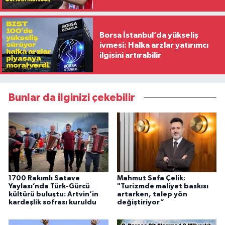
Borsa İstanbul’da yükseliş
ivmesi: Halka arzlar yatırımcı
ilgisini artırabilir
Bunlar da ilginizi çekebilir
1700 Rakımlı Satave
Mahmut Sefa Çelik:
Yaylası’nda Türk-Gürcü
"Turizmde maliyet baskısı
kültürü buluştu: Artvin’in
artarken, talep yön
kardeşlik sofrası kuruldu
değiştiriyor”