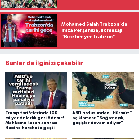
Mohamed Salah Trabzon'da!
İmza Perşembe, ilk mesajı:
"Bize her yer Trabzon"
Bunlar da ilginizi çekebilir
Trump tarifelerinde 100
ABD ordusundan "Hürmüz"
milyar dolarlık geri ödeme!
açıklaması: "Boğaz açık,
Mahkeme kararı sonrası
geçişler devam ediyor"
Hazine harekete geçti