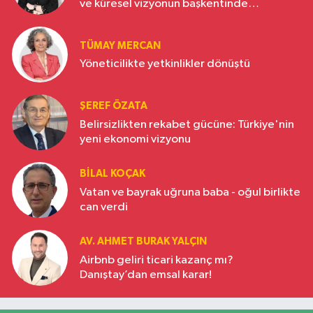
ve küresel vizyonun başkentinde
Türkiye’nin yükselen gücü
TÜMAY MERCAN
Yöneticilikte yetkinlikler dönüştü
ŞEREF ÖZATA
Belirsizlikten rekabet gücüne: Türkiye'nin
yeni ekonomi vizyonu
BILAL KOÇAK
Vatan ve bayrak uğruna baba - oğul birlikte
can verdi
AV. AHMET BURAK YALÇIN
Airbnb geliri ticari kazanç mı?
Danıştay’dan emsal karar!