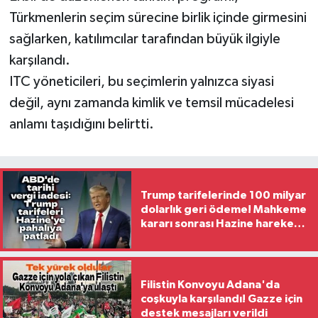
Türkmenlerin seçim sürecine birlik içinde girmesini
sağlarken, katılımcılar tarafından büyük ilgiyle
karşılandı.
ITC yöneticileri, bu seçimlerin yalnızca siyasi
değil, aynı zamanda kimlik ve temsil mücadelesi
anlamı taşıdığını belirtti.
Trump tarifelerinde 100 milyar
dolarlık geri ödeme! Mahkeme
kararı sonrası Hazine harekete
geçti
Filistin Konvoyu Adana'da
coşkuyla karşılandı! Gazze için
destek mesajları verildi