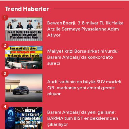
Trend Haberler
1
Bewen Enerji, 3,8 milyar TL'lik Halka
Arz ile Sermaye Piyasalarına Adım
Atıyor
2
Maliyet krizi Borsa şirketini vurdu:
Barem Ambalaj’da konkordato
süreci
3
Audi tarihinin en büyük SUV modeli
Q9, markanın yeni amiral gemisi
oluyor
4
Barem Ambalaj’da yeni gelişme:
BARMA tüm BIST endekslerinden
çıkarılıyor