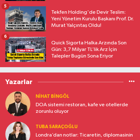
5
Tekfen Holding'de Devir Teslim:
Yeni Yönetim Kurulu Başkanı Prof. Dr.
Murat Yalçıntaş Oldu!
6
Quick Sigorta Halka Arzında Son
Gün: 3,7 Milyar TL’lik Arz İçin
Talepler Bugün Sona Eriyor
Yazarlar
NIHAT BINGÖL
DOA sistemi restoran, kafe ve otellerde
zorunlu oluyor
TUBA SARAÇOĞLU
Londra’dan notlar: Ticaretin, diplomasinin