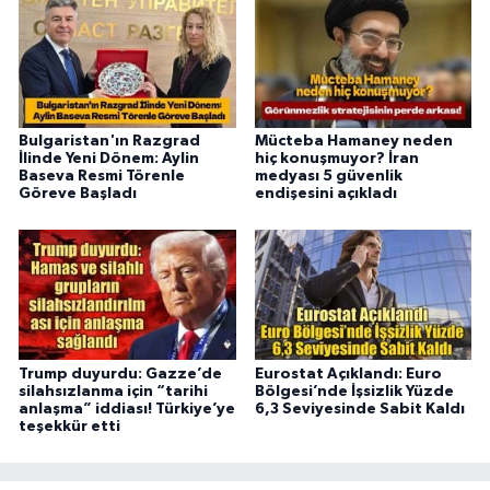
Bulgaristan'ın Razgrad
Mücteba Hamaney neden
İlinde Yeni Dönem: Aylin
hiç konuşmuyor? İran
Baseva Resmi Törenle
medyası 5 güvenlik
Göreve Başladı
endişesini açıkladı
Trump duyurdu: Gazze’de
Eurostat Açıklandı: Euro
silahsızlanma için “tarihi
Bölgesi’nde İşsizlik Yüzde
anlaşma” iddiası! Türkiye’ye
6,3 Seviyesinde Sabit Kaldı
teşekkür etti