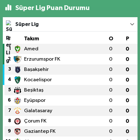
Süper Lig Puan Durumu
Süper Lig
#
Takım
O
P
1
Amed
0
0
2
Erzurumspor FK
0
0
3
Başakşehir
0
0
4
Kocaelispor
0
0
5
Beşiktaş
0
0
6
Eyüpspor
0
0
7
Galatasaray
0
0
8
Çorum FK
0
0
9
Gaziantep FK
0
0