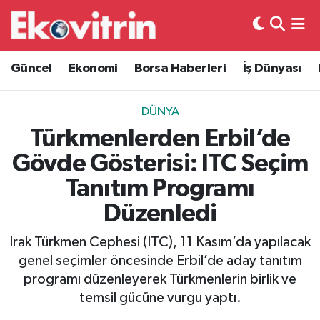
Güncel
Hava Durumu
Güncel
Ekonomi
Borsa Haberleri
İş Dünyası
Ekonomi
Trafik Durumu
DÜNYA
Borsa Haberleri
Süper Lig Puan Durumu ve Fikstür
Türkmenlerden Erbil’de
Gövde Gösterisi: ITC Seçim
İş Dünyası
Tüm Manşetler
Tanıtım Programı
Lojistik
Son Dakika Haberleri
Düzenledi
Otovitrin
Haber Arşivi
Irak Türkmen Cephesi (ITC), 11 Kasım’da yapılacak
genel seçimler öncesinde Erbil’de aday tanıtım
Asayiş
programı düzenleyerek Türkmenlerin birlik ve
temsil gücüne vurgu yaptı.
Magazin