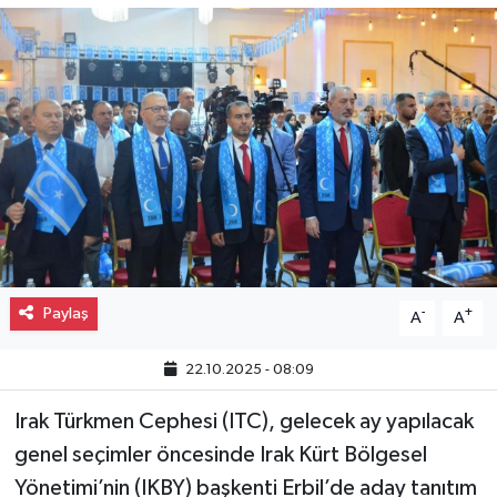
Gayrimenkul
Spor
Eğitim
Paylaş
-
+
A
A
22.10.2025 - 08:09
Irak Türkmen Cephesi (ITC), gelecek ay yapılacak
genel seçimler öncesinde Irak Kürt Bölgesel
Yönetimi’nin (IKBY) başkenti Erbil’de aday tanıtım