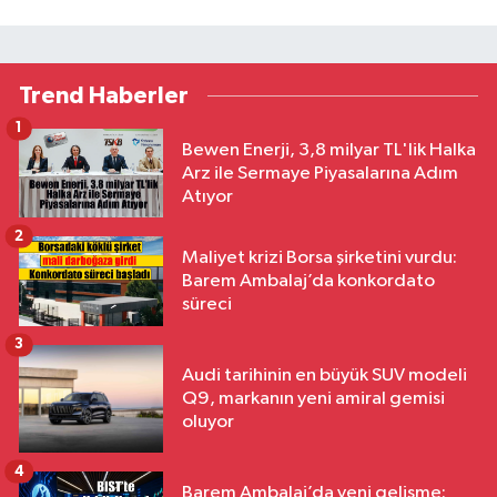
Trend Haberler
1
Bewen Enerji, 3,8 milyar TL'lik Halka
Arz ile Sermaye Piyasalarına Adım
Atıyor
2
Maliyet krizi Borsa şirketini vurdu:
Barem Ambalaj’da konkordato
süreci
3
Audi tarihinin en büyük SUV modeli
Q9, markanın yeni amiral gemisi
oluyor
4
Barem Ambalaj’da yeni gelişme: