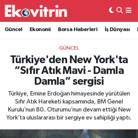
Güncel
Hava Durumu
Güncel
Ekonomi
Borsa Haberleri
İş Dünyası
Ekonomi
Trafik Durumu
GÜNCEL
Borsa Haberleri
Süper Lig Puan Durumu ve Fikstür
Türkiye'den New York'ta
“Sıfır Atık Mavi - Damla
İş Dünyası
Tüm Manşetler
Damla” sergisi
Lojistik
Son Dakika Haberleri
Türkiye, Emine Erdoğan himayesinde yürütülen
Sıfır Atık Hareketi kapsamında, BM Genel
Otovitrin
Haber Arşivi
Kurulu’nun 80. Oturumu’nun devam ettiği New
York’ta uluslararası bir sergiye ev sahipliği yaptı.
Asayiş
Magazin