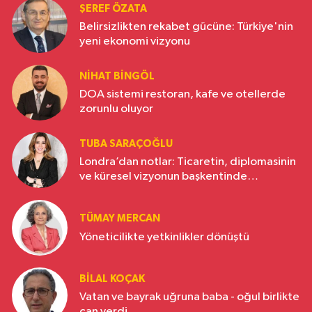
ŞEREF ÖZATA
Belirsizlikten rekabet gücüne: Türkiye'nin
yeni ekonomi vizyonu
NIHAT BINGÖL
DOA sistemi restoran, kafe ve otellerde
zorunlu oluyor
TUBA SARAÇOĞLU
Londra’dan notlar: Ticaretin, diplomasinin
ve küresel vizyonun başkentinde
Türkiye’nin yükselen gücü
TÜMAY MERCAN
Yöneticilikte yetkinlikler dönüştü
BILAL KOÇAK
Vatan ve bayrak uğruna baba - oğul birlikte
can verdi