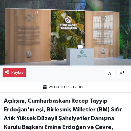
Gayrimenkul
Spor
Eğitim
Paylaş
-
+
A
A
25.09.2025 - 17:00
Açılışını, Cumhurbaşkanı Recep Tayyip
Erdoğan'ın eşi, Birleşmiş Milletler (BM) Sıfır
Atık Yüksek Düzeyli Şahsiyetler Danışma
Kurulu Başkanı Emine Erdoğan ve Çevre,