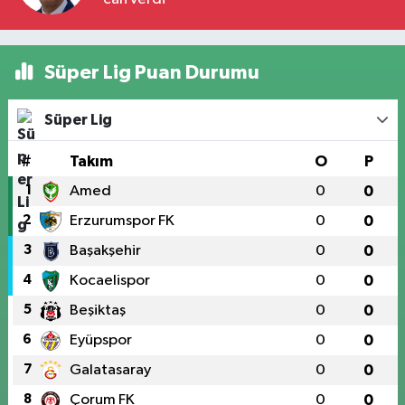
Süper Lig Puan Durumu
Süper Lig
#
Takım
O
P
1
Amed
0
0
2
Erzurumspor FK
0
0
3
Başakşehir
0
0
4
Kocaelispor
0
0
5
Beşiktaş
0
0
6
Eyüpspor
0
0
7
Galatasaray
0
0
8
Çorum FK
0
0