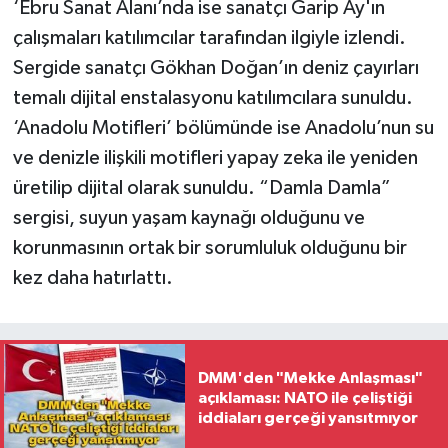
‘Ebru Sanat Alanı’nda ise sanatçı Garip Ay'ın
çalışmaları katılımcılar tarafından ilgiyle izlendi.
Sergide sanatçı Gökhan Doğan’ın deniz çayırları
temalı dijital enstalasyonu katılımcılara sunuldu.
‘Anadolu Motifleri’ bölümünde ise Anadolu’nun su
ve denizle ilişkili motifleri yapay zeka ile yeniden
üretilip dijital olarak sunuldu. “Damla Damla”
sergisi, suyun yaşam kaynağı olduğunu ve
korunmasının ortak bir sorumluluk olduğunu bir
kez daha hatırlattı.
DMM'den "Mekke Anlaşması"
açıklaması: NATO ile çeliştiği
iddiaları gerçeği yansıtmıyor