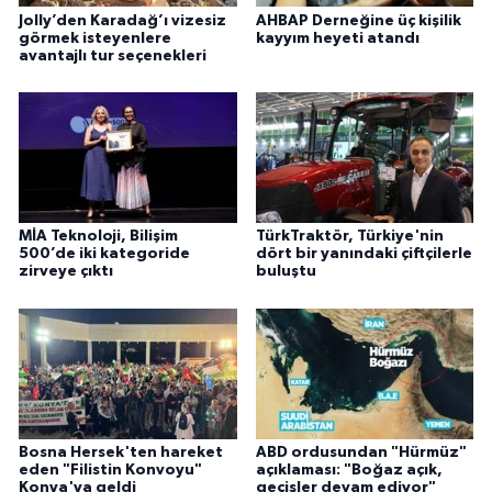
Jolly’den Karadağ’ı vizesiz
AHBAP Derneğine üç kişilik
görmek isteyenlere
kayyım heyeti atandı
avantajlı tur seçenekleri
MİA Teknoloji, Bilişim
TürkTraktör, Türkiye'nin
500’de iki kategoride
dört bir yanındaki çiftçilerle
zirveye çıktı
buluştu
Bosna Hersek'ten hareket
ABD ordusundan "Hürmüz"
eden "Filistin Konvoyu"
açıklaması: "Boğaz açık,
Konya'ya geldi
geçişler devam ediyor"