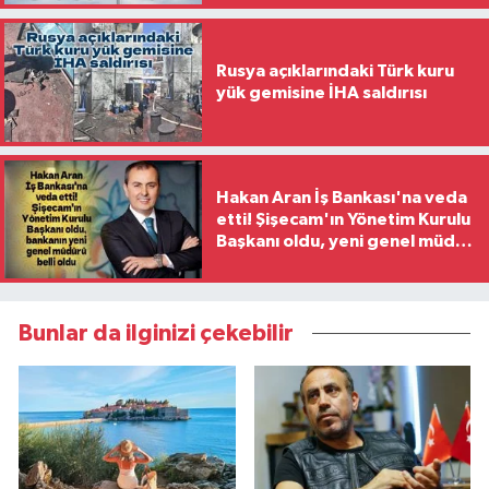
Rusya açıklarındaki Türk kuru
yük gemisine İHA saldırısı
Hakan Aran İş Bankası'na veda
etti! Şişecam'ın Yönetim Kurulu
Başkanı oldu, yeni genel müdür
belli oldu
Bunlar da ilginizi çekebilir