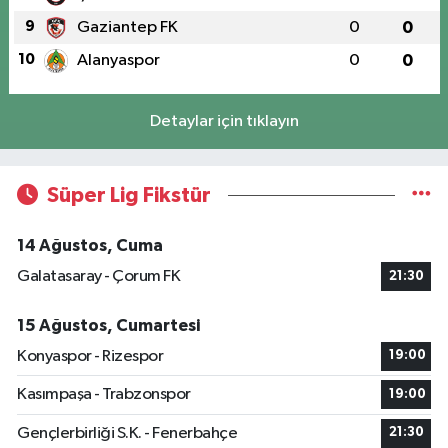
9
Gaziantep FK
0
0
10
Alanyaspor
0
0
Detaylar için tıklayın
Süper Lig Fikstür
14 Ağustos, Cuma
Galatasaray - Çorum FK
21:30
15 Ağustos, Cumartesi
Konyaspor - Rizespor
19:00
Kasımpaşa - Trabzonspor
19:00
Gençlerbirliği S.K. - Fenerbahçe
21:30