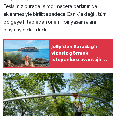
Tesisimiz burada; şimdi macera parkının da
eklenmesiyle birlikte sadece Canik'e değil, tüm
bölgeye hitap eden önemli bir yaşam alanı
oluşmuş oldu" dedi.
Jolly’den Karadağ’ı
vizesiz görmek
isteyenlere avantajlı tur
seçenekleri