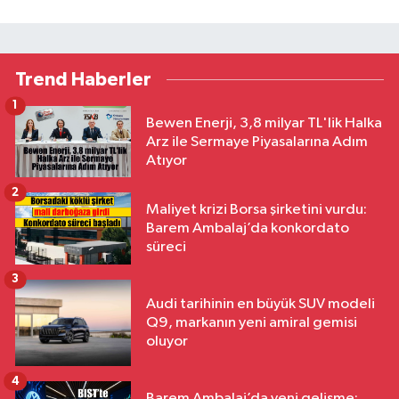
Trend Haberler
1
Bewen Enerji, 3,8 milyar TL'lik Halka
Arz ile Sermaye Piyasalarına Adım
Atıyor
2
Maliyet krizi Borsa şirketini vurdu:
Barem Ambalaj’da konkordato
süreci
3
Audi tarihinin en büyük SUV modeli
Q9, markanın yeni amiral gemisi
oluyor
4
Barem Ambalaj’da yeni gelişme: