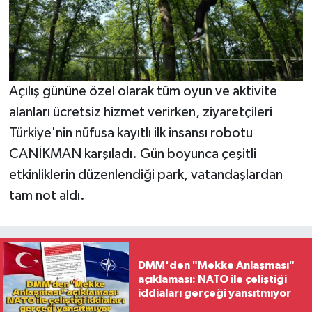
Açılış gününe özel olarak tüm oyun ve aktivite
alanları ücretsiz hizmet verirken, ziyaretçileri
Türkiye'nin nüfusa kayıtlı ilk insansı robotu
CANİKMAN karşıladı. Gün boyunca çeşitli
etkinliklerin düzenlendiği park, vatandaşlardan
tam not aldı.
DMM'den "Mekke Anlaşması"
açıklaması: NATO ile çeliştiği
iddiaları gerçeği yansıtmıyor