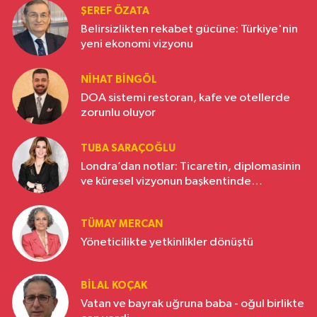
ŞEREF ÖZATA
Belirsizlikten rekabet gücüne: Türkiye'nin
yeni ekonomi vizyonu
NIHAT BINGÖL
DOA sistemi restoran, kafe ve otellerde
zorunlu oluyor
TUBA SARAÇOĞLU
Londra’dan notlar: Ticaretin, diplomasinin
ve küresel vizyonun başkentinde
Türkiye’nin yükselen gücü
TÜMAY MERCAN
Yöneticilikte yetkinlikler dönüştü
BILAL KOÇAK
Vatan ve bayrak uğruna baba - oğul birlikte