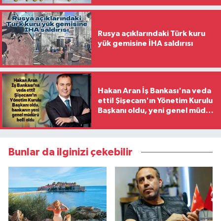
Rusya açıklarındaki Türk kuru
yük gemisine İHA saldırısı
Hakan Aran İş Bankası'na veda
etti! Şişecam'ın Yönetim Kurulu
Başkanı oldu, yeni genel müdür
belli oldu
Bunlar da ilginizi çekebilir