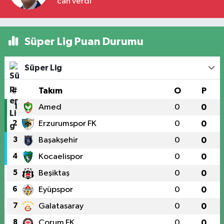
can verdi
Süper Lig Puan Durumu
Süper Lig
#
Takım
O
P
1
Amed
0
0
2
Erzurumspor FK
0
0
3
Başakşehir
0
0
4
Kocaelispor
0
0
5
Beşiktaş
0
0
6
Eyüpspor
0
0
7
Galatasaray
0
0
8
Çorum FK
0
0