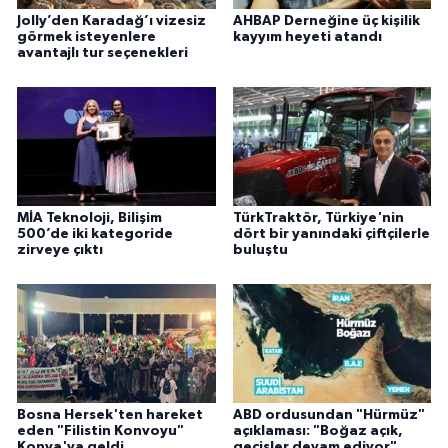
Jolly’den Karadağ’ı vizesiz
AHBAP Derneğine üç kişilik
görmek isteyenlere
kayyım heyeti atandı
avantajlı tur seçenekleri
MİA Teknoloji, Bilişim
TürkTraktör, Türkiye'nin
500’de iki kategoride
dört bir yanındaki çiftçilerle
zirveye çıktı
buluştu
Bosna Hersek'ten hareket
ABD ordusundan "Hürmüz"
eden "Filistin Konvoyu"
açıklaması: "Boğaz açık,
Konya'ya geldi
geçişler devam ediyor"