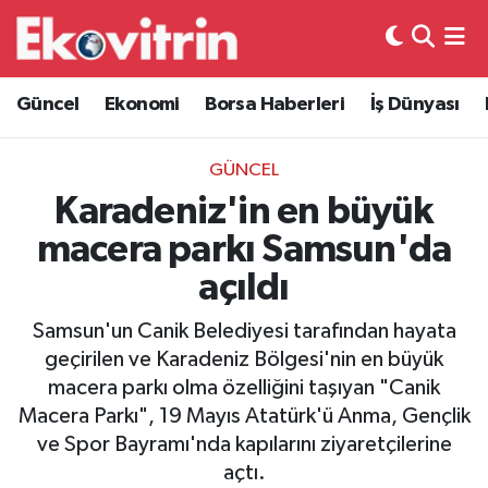
Güncel
Hava Durumu
Güncel
Ekonomi
Borsa Haberleri
İş Dünyası
Ekonomi
Trafik Durumu
GÜNCEL
Borsa Haberleri
Süper Lig Puan Durumu ve Fikstür
Karadeniz'in en büyük
macera parkı Samsun'da
İş Dünyası
Tüm Manşetler
açıldı
Lojistik
Son Dakika Haberleri
Samsun'un Canik Belediyesi tarafından hayata
geçirilen ve Karadeniz Bölgesi'nin en büyük
Otovitrin
Haber Arşivi
macera parkı olma özelliğini taşıyan "Canik
Macera Parkı", 19 Mayıs Atatürk'ü Anma, Gençlik
Asayiş
ve Spor Bayramı'nda kapılarını ziyaretçilerine
açtı.
Magazin