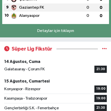
9
Gaziantep FK
0
0
10
Alanyaspor
0
0
Detaylar için tıklayın
Süper Lig Fikstür
14 Ağustos, Cuma
Galatasaray - Çorum FK
21:30
15 Ağustos, Cumartesi
Konyaspor - Rizespor
19:00
Kasımpaşa - Trabzonspor
19:00
Gençlerbirliği S.K. - Fenerbahçe
21:30