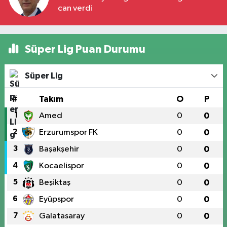
can verdi
Süper Lig Puan Durumu
Süper Lig
#
Takım
O
P
1
Amed
0
0
2
Erzurumspor FK
0
0
3
Başakşehir
0
0
4
Kocaelispor
0
0
5
Beşiktaş
0
0
6
Eyüpspor
0
0
7
Galatasaray
0
0