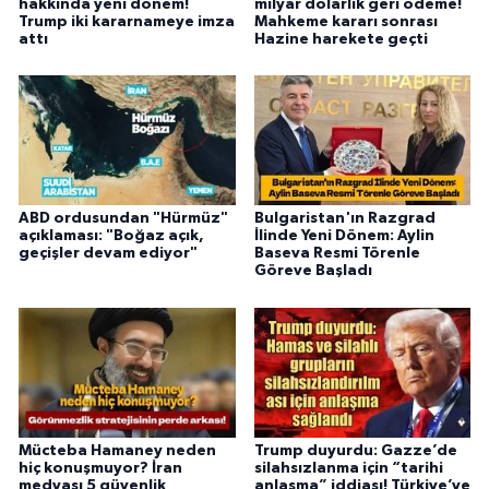
hakkında yeni dönem!
milyar dolarlık geri ödeme!
Trump iki kararnameye imza
Mahkeme kararı sonrası
attı
Hazine harekete geçti
ABD ordusundan "Hürmüz"
Bulgaristan'ın Razgrad
açıklaması: "Boğaz açık,
İlinde Yeni Dönem: Aylin
geçişler devam ediyor"
Baseva Resmi Törenle
Göreve Başladı
Mücteba Hamaney neden
Trump duyurdu: Gazze’de
hiç konuşmuyor? İran
silahsızlanma için “tarihi
medyası 5 güvenlik
anlaşma” iddiası! Türkiye’ye