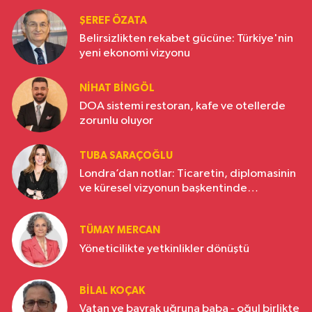
ŞEREF ÖZATA
Belirsizlikten rekabet gücüne: Türkiye'nin
yeni ekonomi vizyonu
NIHAT BINGÖL
DOA sistemi restoran, kafe ve otellerde
zorunlu oluyor
TUBA SARAÇOĞLU
Londra’dan notlar: Ticaretin, diplomasinin
ve küresel vizyonun başkentinde
Türkiye’nin yükselen gücü
TÜMAY MERCAN
Yöneticilikte yetkinlikler dönüştü
BILAL KOÇAK
Vatan ve bayrak uğruna baba - oğul birlikte