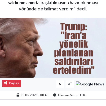
saldırının anında başlatılmasına hazır olunması
Gayrimenkul
yönünde de talimat verdim" dedi.
Spor
Eğitim
Paylaş
-
+
A
A
19.05.2026 - 08:46
Okunma Süresi: 1 Dk