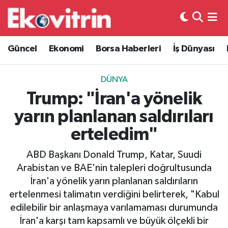
Güncel
Hava Durumu
Güncel
Ekonomi
Borsa Haberleri
İş Dünyası
Ekonomi
Trafik Durumu
DÜNYA
Borsa Haberleri
Süper Lig Puan Durumu ve Fikstür
Trump: "İran'a yönelik
yarın planlanan saldırıları
İş Dünyası
Tüm Manşetler
erteledim"
Lojistik
Son Dakika Haberleri
ABD Başkanı Donald Trump, Katar, Suudi
Arabistan ve BAE'nin talepleri doğrultusunda
Otovitrin
Haber Arşivi
İran'a yönelik yarın planlanan saldırıların
ertelenmesi talimatın verdiğini belirterek, "Kabul
Asayiş
edilebilir bir anlaşmaya varılamaması durumunda
İran'a karşı tam kapsamlı ve büyük ölçekli bir
Magazin