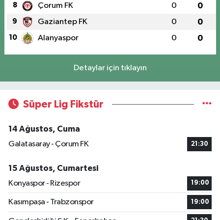
8
Çorum FK
0
0
9
Gaziantep FK
0
0
10
Alanyaspor
0
0
Detaylar için tıklayın
Süper Lig Fikstür
14 Ağustos, Cuma
Galatasaray - Çorum FK
21:30
15 Ağustos, Cumartesi
Konyaspor - Rizespor
19:00
Kasımpaşa - Trabzonspor
19:00