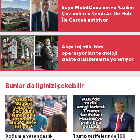
Seyir Mobil Donanım ve Yazılım
Çözümlerini Kendi Ar-Ge Ekibi
İle Gerçekleştiriyor
Akça Lojistik, tüm
operasyonları teknoloji
destekli sistemlerle yönetiyor
Bunlar da ilginizi çekebilir
Doğumla vatandaşlık
Trump tarifelerinde 100