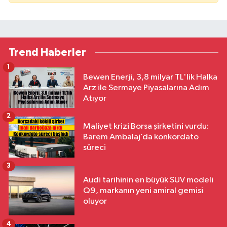
Trend Haberler
1
Bewen Enerji, 3,8 milyar TL'lik Halka
Arz ile Sermaye Piyasalarına Adım
Atıyor
2
Maliyet krizi Borsa şirketini vurdu:
Barem Ambalaj’da konkordato
süreci
3
Audi tarihinin en büyük SUV modeli
Q9, markanın yeni amiral gemisi
oluyor
4