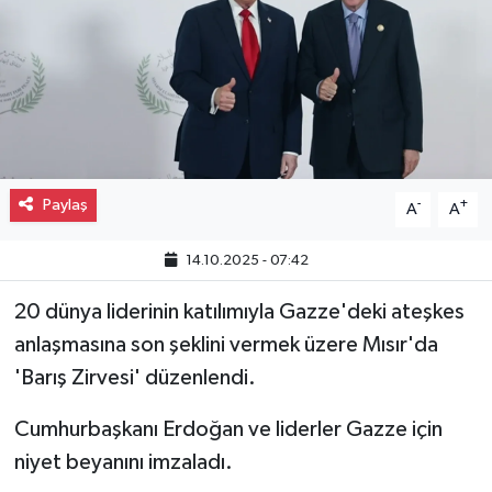
Gayrimenkul
Spor
Eğitim
Paylaş
-
+
A
A
14.10.2025 - 07:42
20 dünya liderinin katılımıyla Gazze'deki ateşkes
anlaşmasına son şeklini vermek üzere Mısır'da
'Barış Zirvesi' düzenlendi.
Cumhurbaşkanı Erdoğan ve liderler Gazze için
niyet beyanını imzaladı.