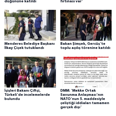
düğününe katıldı
fırtınası var'
Menderes Belediye Başkanı
Bakan Şimşek, Gercüş'te
İlkay Çiçek tutuklandı
toplu açılış törenine katıldı
İçişleri Bakanı Çiftçi,
DMM: 'Mekke Ortak
Türkeli'de incelemelerde
Savunma Anlaşması'nın
bulundu
NATO'nun 5. maddesiyle
çeliştiği iddiaları tamamen
gerçek dışı'