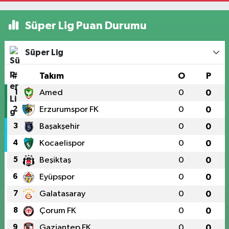
Süper Lig Puan Durumu
Süper Lig
#
Takım
O
P
1
Amed
0
0
2
Erzurumspor FK
0
0
3
Başakşehir
0
0
4
Kocaelispor
0
0
5
Beşiktaş
0
0
6
Eyüpspor
0
0
7
Galatasaray
0
0
8
Çorum FK
0
0
9
Gaziantep FK
0
0