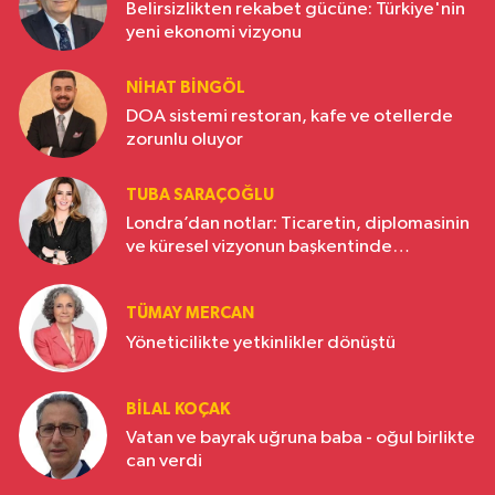
Belirsizlikten rekabet gücüne: Türkiye'nin
yeni ekonomi vizyonu
NIHAT BINGÖL
DOA sistemi restoran, kafe ve otellerde
zorunlu oluyor
TUBA SARAÇOĞLU
Londra’dan notlar: Ticaretin, diplomasinin
ve küresel vizyonun başkentinde
Türkiye’nin yükselen gücü
TÜMAY MERCAN
Yöneticilikte yetkinlikler dönüştü
BILAL KOÇAK
Vatan ve bayrak uğruna baba - oğul birlikte
can verdi