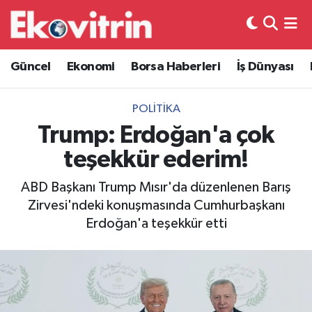
Güncel
Hava Durumu
Güncel
Ekonomi
Borsa Haberleri
İş Dünyası
Ekonomi
Trafik Durumu
POLITIKA
Borsa Haberleri
Süper Lig Puan Durumu ve Fikstür
Trump: Erdoğan'a çok
teşekkür ederim!
İş Dünyası
Tüm Manşetler
ABD Başkanı Trump Mısır'da düzenlenen Barış
Lojistik
Son Dakika Haberleri
Zirvesi'ndeki konuşmasında Cumhurbaşkanı
Erdoğan'a teşekkür etti
Otovitrin
Haber Arşivi
Asayiş
Magazin