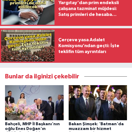
Yargıtay'dan prim endeksli
çalışana tazminat müjdesi:
Satış primleri de hesaba
katılacak
Çerçeve yasa Adalet
Komisyonu’ndan geçti: İşte
teklifin tüm ayrıntıları
Bunlar da ilginizi çekebilir
Bahçeli, MHP İl Başkanı'nın
Bakan Şimşek: 'Batman'da
oğlu Enes Doğan'ın
muazzam bir hizmet