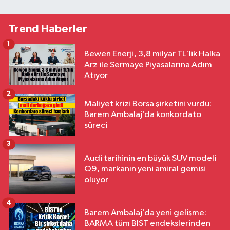
Trend Haberler
1
Bewen Enerji, 3,8 milyar TL'lik Halka
Arz ile Sermaye Piyasalarına Adım
Atıyor
2
Maliyet krizi Borsa şirketini vurdu:
Barem Ambalaj’da konkordato
süreci
3
Audi tarihinin en büyük SUV modeli
Q9, markanın yeni amiral gemisi
oluyor
4
Barem Ambalaj’da yeni gelişme:
BARMA tüm BIST endekslerinden