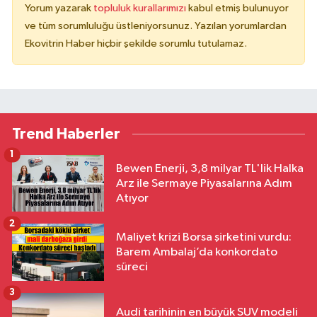
Yorum yazarak
topluluk kurallarımızı
kabul etmiş bulunuyor
ve tüm sorumluluğu üstleniyorsunuz. Yazılan yorumlardan
Ekovitrin Haber hiçbir şekilde sorumlu tutulamaz.
Trend Haberler
1
Bewen Enerji, 3,8 milyar TL'lik Halka
Arz ile Sermaye Piyasalarına Adım
Atıyor
2
Maliyet krizi Borsa şirketini vurdu:
Barem Ambalaj’da konkordato
süreci
3
Audi tarihinin en büyük SUV modeli