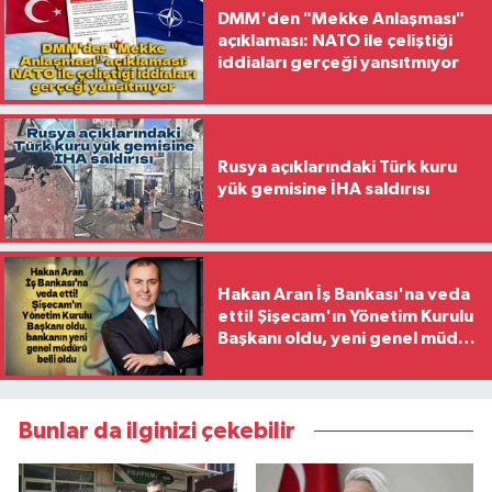
DMM'den "Mekke Anlaşması"
açıklaması: NATO ile çeliştiği
iddiaları gerçeği yansıtmıyor
Rusya açıklarındaki Türk kuru
yük gemisine İHA saldırısı
Hakan Aran İş Bankası'na veda
etti! Şişecam'ın Yönetim Kurulu
Başkanı oldu, yeni genel müdür
belli oldu
Bunlar da ilginizi çekebilir