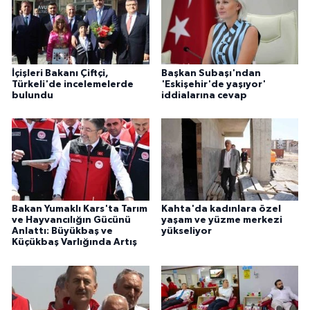
İçişleri Bakanı Çiftçi,
Başkan Subaşı'ndan
Türkeli'de incelemelerde
'Eskişehir'de yaşıyor'
bulundu
iddialarına cevap
Bakan Yumaklı Kars'ta Tarım
Kahta'da kadınlara özel
ve Hayvancılığın Gücünü
yaşam ve yüzme merkezi
Anlattı: Büyükbaş ve
yükseliyor
Küçükbaş Varlığında Artış