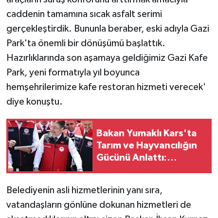
caddenin tamamına sıcak asfalt serimi
gerçekleştirdik. Bununla beraber, eski adıyla Gazi
Park'ta önemli bir dönüşümü başlattık.
Hazırlıklarında son aşamaya geldiğimiz Gazi Kafe
Park, yeni formatıyla yıl boyunca
hemşehrilerimize kafe restoran hizmeti verecek'
diye konuştu.
Bakan Yumaklı Kars'ta
Tarım ve Hayvancılığın
Gücünü Anlattı:
Büyükbaş ve Küçükbaş
Varlığında Artış
Belediyenin asli hizmetlerinin yanı sıra,
vatandaşların gönlüne dokunan hizmetleri de