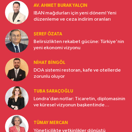
AV. AHMET BURAK YALÇIN
IBAN mağdurları için yeni dönem! Yeni
düzenleme ve ceza indirim oranları
ŞEREF ÖZATA
Belirsizlikten rekabet gücüne: Türkiye'nin
yeni ekonomi vizyonu
NIHAT BINGÖL
DOA sistemi restoran, kafe ve otellerde
zorunlu oluyor
TUBA SARAÇOĞLU
Londra’dan notlar: Ticaretin, diplomasinin
ve küresel vizyonun başkentinde
Türkiye’nin yükselen gücü
TÜMAY MERCAN
Yöneticilikte yetkinlikler dönüştü