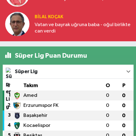
BILAL KOÇAK
Vatan ve bayrak uğruna baba - oğul birlikte
can verdi
Süper Lig Puan Durumu
Süper Lig
#
Takım
O
P
1
Amed
0
0
2
Erzurumspor FK
0
0
3
Başakşehir
0
0
4
Kocaelispor
0
0
5
Beşiktaş
0
0