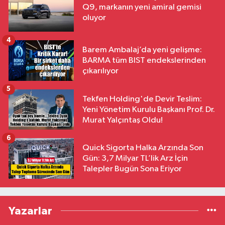
Q9, markanın yeni amiral gemisi
oluyor
4
Barem Ambalaj’da yeni gelişme:
BARMA tüm BIST endekslerinden
çıkarılıyor
5
Tekfen Holding'de Devir Teslim:
Yeni Yönetim Kurulu Başkanı Prof. Dr.
Murat Yalçıntaş Oldu!
6
Quick Sigorta Halka Arzında Son
Gün: 3,7 Milyar TL’lik Arz İçin
Talepler Bugün Sona Eriyor
Yazarlar