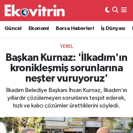
Güncel
Hava Durumu
Güncel
Ekonomi
Borsa Haberleri
İş Dünyası
Ekonomi
Trafik Durumu
YEREL
Borsa Haberleri
Süper Lig Puan Durumu ve Fikstür
Başkan Kurnaz: 'İlkadım'ın
kronikleşmiş sorunlarına
İş Dünyası
Tüm Manşetler
neşter vuruyoruz'
Lojistik
Son Dakika Haberleri
İlkadım Belediye Başkanı İhsan Kurnaz, İlkadım'ın
yıllardır çözülemeyen sorunlarını tespit ederek,
Otovitrin
Haber Arşivi
hızlı ve kalıcı çözümler ürettiklerini söyledi.
Asayiş
Magazin