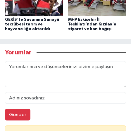
GEKİS'te Savunma Sanayii
MHP Eskişehir İl
tecrübesi tarım ve
Teşkilatı'ndan Kızılay'a
hayvancılığa aktarıldı
ziyaret ve kan bağışı
Yorumlar
Gönder