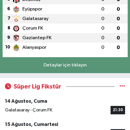
6
Eyüpspor
0
0
7
Galatasaray
0
0
8
Çorum FK
0
0
9
Gaziantep FK
0
0
10
Alanyaspor
0
0
Detaylar için tıklayın
Süper Lig Fikstür
14 Ağustos, Cuma
Galatasaray - Çorum FK
21:30
15 Ağustos, Cumartesi