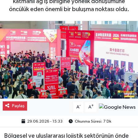
katmanlı ağ iş birliğine yönelik dönüşümüne
öncülük eden önemli bir buluşma noktası oldu.
Gayrimenkul
Spor
Eğitim
Paylaş
-
+
A
A
29.06.2026 - 15:33
Okunma Süresi: 7 Dk
Bölgesel ve uluslararası lojistik sektörünün önde