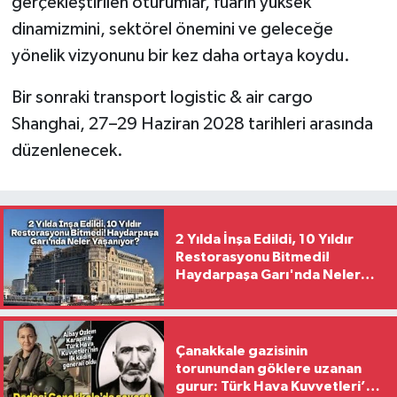
gerçekleştirilen oturumlar, fuarın yüksek
dinamizmini, sektörel önemini ve geleceğe
yönelik vizyonunu bir kez daha ortaya koydu.
Bir sonraki transport logistic & air cargo
Shanghai, 27–29 Haziran 2028 tarihleri arasında
düzenlenecek.
2 Yılda İnşa Edildi, 10 Yıldır
Restorasyonu Bitmedi!
Haydarpaşa Garı'nda Neler
Yaşanıyor?
Çanakkale gazisinin
torunundan göklere uzanan
gurur: Türk Hava Kuvvetleri’nin