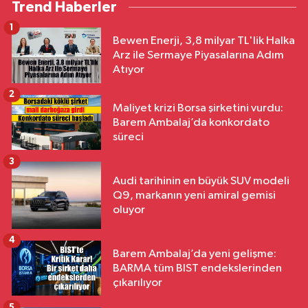
Trend Haberler
1
Bewen Enerji, 3,8 milyar TL'lik Halka
Arz ile Sermaye Piyasalarına Adım
Atıyor
2
Maliyet krizi Borsa şirketini vurdu:
Barem Ambalaj’da konkordato
süreci
3
Audi tarihinin en büyük SUV modeli
Q9, markanın yeni amiral gemisi
oluyor
4
Barem Ambalaj’da yeni gelişme:
BARMA tüm BIST endekslerinden
çıkarılıyor
5