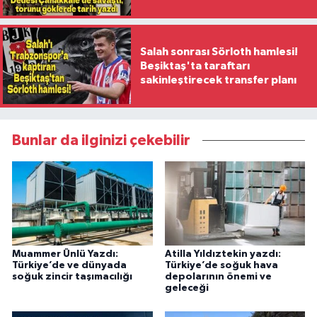
ilk kadın generali oldu
Salah sonrası Sörloth hamlesi!
Beşiktaş'ta taraftarı
sakinleştirecek transfer planı
Bunlar da ilginizi çekebilir
Muammer Ünlü Yazdı:
Atilla Yıldıztekin yazdı:
Türkiye’de ve dünyada
Türkiye’de soğuk hava
soğuk zincir taşımacılığı
depolarının önemi ve
geleceği