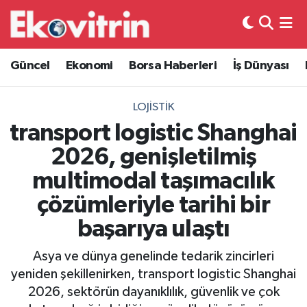
Güncel
Hava Durumu
Güncel
Ekonomi
Borsa Haberleri
İş Dünyası
Ekonomi
Trafik Durumu
LOJISTIK
Borsa Haberleri
Süper Lig Puan Durumu ve Fikstür
transport logistic Shanghai
2026, genişletilmiş
İş Dünyası
Tüm Manşetler
multimodal taşımacılık
Lojistik
Son Dakika Haberleri
çözümleriyle tarihi bir
başarıya ulaştı
Otovitrin
Haber Arşivi
Asya ve dünya genelinde tedarik zincirleri
Asayiş
yeniden şekillenirken, transport logistic Shanghai
2026, sektörün dayanıklılık, güvenlik ve çok
Magazin