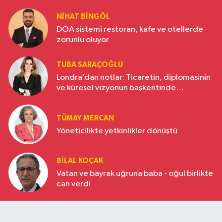
NIHAT BINGÖL
DOA sistemi restoran, kafe ve otellerde
zorunlu oluyor
TUBA SARAÇOĞLU
Londra’dan notlar: Ticaretin, diplomasinin
ve küresel vizyonun başkentinde
Türkiye’nin yükselen gücü
TÜMAY MERCAN
Yöneticilikte yetkinlikler dönüştü
BILAL KOÇAK
Vatan ve bayrak uğruna baba - oğul birlikte
can verdi