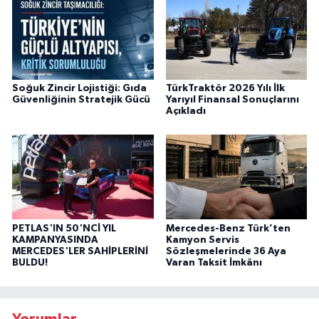
Soğuk Zincir Lojistiği: Gıda
TürkTraktör 2026 Yılı İlk
Güvenliğinin Stratejik Gücü
Yarıyıl Finansal Sonuçlarını
Açıkladı
PETLAS'IN 50'NCİ YIL
Mercedes-Benz Türk’ten
KAMPANYASINDA
Kamyon Servis
MERCEDES'LER SAHİPLERİNİ
Sözleşmelerinde 36 Aya
BULDU!
Varan Taksit İmkânı