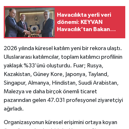
Havacılıkta yerli veri
dönemi: KEYVAN
Havacılık’tan Bakan
Uraloğlu’na ziyaret
2026 yılında küresel katılım yeni bir rekora ulaştı.
Uluslararası katılımcılar, toplam katılımcı profilinin
yaklaşık %33'ünü oluşturdu. Fuar; Rusya,
Kazakistan, Güney Kore, Japonya, Tayland,
Singapur, Almanya, Hindistan, Suudi Arabistan,
Malezya ve daha birçok önemli ticaret
pazarından gelen 47.031 profesyonel ziyaretçiyi
ağırladı.
Organizasyonun küresel erişimini ortaya koyan