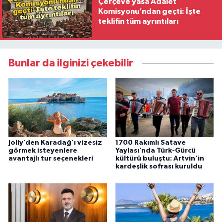
Çerçeve yasa Adalet
Komisyonu’ndan geçti: İşte
teklifin tüm ayrıntıları
Bunlar da ilginizi çekebilir
Jolly’den Karadağ’ı vizesiz
1700 Rakımlı Satave
görmek isteyenlere
Yaylası’nda Türk-Gürcü
avantajlı tur seçenekleri
kültürü buluştu: Artvin’in
kardeşlik sofrası kuruldu