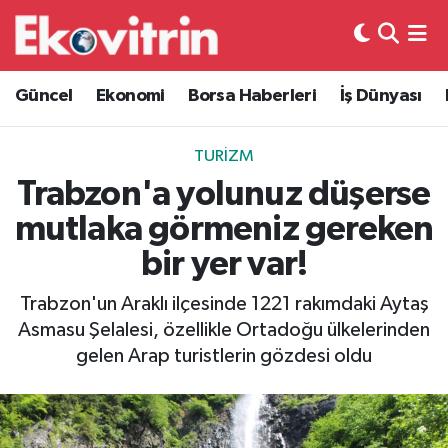
Güncel
Hava Durumu
Güncel
Ekonomi
Borsa Haberleri
İş Dünyası
Ekonomi
Trafik Durumu
TURIZM
Borsa Haberleri
Süper Lig Puan Durumu ve Fikstür
Trabzon'a yolunuz düşerse
mutlaka görmeniz gereken
İş Dünyası
Tüm Manşetler
bir yer var!
Lojistik
Son Dakika Haberleri
Trabzon'un Araklı ilçesinde 1221 rakımdaki Aytaş
Asmasu Şelalesi, özellikle Ortadoğu ülkelerinden
Otovitrin
Haber Arşivi
gelen Arap turistlerin gözdesi oldu
Asayiş
Magazin