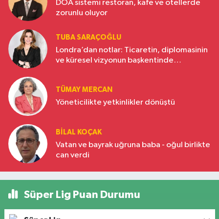
DOA sistemi restoran, kafe ve otellerde
zorunlu oluyor
TUBA SARAÇOĞLU
Londra’dan notlar: Ticaretin, diplomasinin
ve küresel vizyonun başkentinde
Türkiye’nin yükselen gücü
TÜMAY MERCAN
Yöneticilikte yetkinlikler dönüştü
BILAL KOÇAK
Vatan ve bayrak uğruna baba - oğul birlikte
can verdi
Süper Lig Puan Durumu