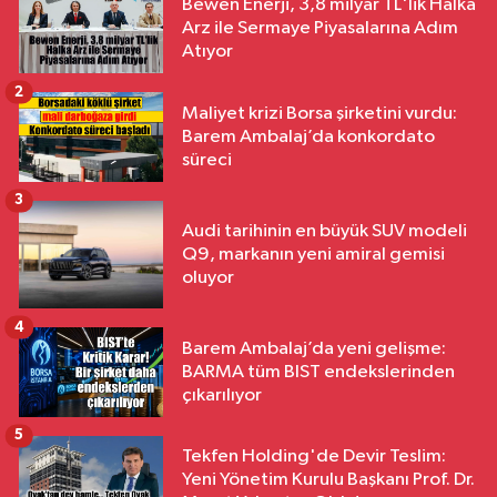
Bewen Enerji, 3,8 milyar TL'lik Halka
Arz ile Sermaye Piyasalarına Adım
Atıyor
2
Maliyet krizi Borsa şirketini vurdu:
Barem Ambalaj’da konkordato
süreci
3
Audi tarihinin en büyük SUV modeli
Q9, markanın yeni amiral gemisi
oluyor
4
Barem Ambalaj’da yeni gelişme:
BARMA tüm BIST endekslerinden
çıkarılıyor
5
Tekfen Holding'de Devir Teslim:
Yeni Yönetim Kurulu Başkanı Prof. Dr.