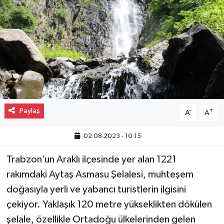
Gayrimenkul
Spor
Eğitim
Paylaş
-
+
A
A
02.08.2023 - 10:15
Trabzon’un Araklı ilçesinde yer alan 1221
rakımdaki Aytaş Asmasu Şelalesi, muhteşem
doğasıyla yerli ve yabancı turistlerin ilgisini
çekiyor. Yaklaşık 120 metre yükseklikten dökülen
şelale, özellikle Ortadoğu ülkelerinden gelen