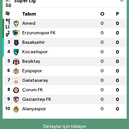
Süper Lig
#
Takım
O
P
1
Amed
0
0
2
Erzurumspor FK
0
0
3
Başakşehir
0
0
4
Kocaelispor
0
0
5
Beşiktaş
0
0
6
Eyüpspor
0
0
7
Galatasaray
0
0
8
Çorum FK
0
0
9
Gaziantep FK
0
0
10
Alanyaspor
0
0
Detaylar için tıklayın