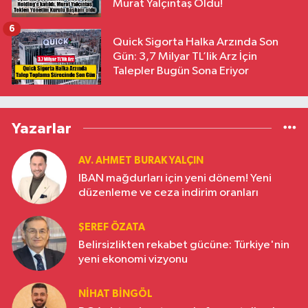
Murat Yalçıntaş Oldu!
6
Quick Sigorta Halka Arzında Son
Gün: 3,7 Milyar TL’lik Arz İçin
Talepler Bugün Sona Eriyor
Yazarlar
AV. AHMET BURAK YALÇIN
IBAN mağdurları için yeni dönem! Yeni
düzenleme ve ceza indirim oranları
ŞEREF ÖZATA
Belirsizlikten rekabet gücüne: Türkiye'nin
yeni ekonomi vizyonu
NIHAT BINGÖL