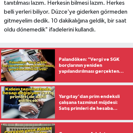
tanıtılması lazım. Herkesin bilmesi lazım. Herkes
belli yerleri biliyor. Düzce'ye giderken görmeden
gitmeyelim dedik. 10 dakikalığına geldik, bir saat
oldu dönemedik" ifadelerini kullandı.
Palandöken: "Vergi ve SGK
borçlarının yeniden
yapılandırılması gerçekten
önemli bir fırsat"
Yargıtay'dan prim endeksli
çalışana tazminat müjdesi:
Satış primleri de hesaba
katılacak