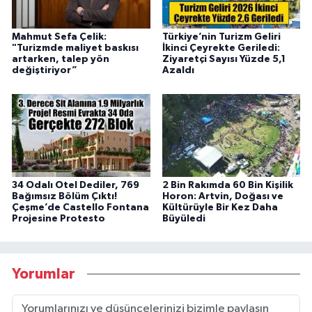
Mahmut Sefa Çelik:
Türkiye’nin Turizm Geliri
"Turizmde maliyet baskısı
İkinci Çeyrekte Geriledi:
artarken, talep yön
Ziyaretçi Sayısı Yüzde 5,1
değiştiriyor”
Azaldı
34 Odalı Otel Dediler, 769
2 Bin Rakımda 60 Bin Kişilik
Bağımsız Bölüm Çıktı!
Horon: Artvin, Doğası ve
Çeşme’de Castello Fontana
Kültürüyle Bir Kez Daha
Projesine Protesto
Büyüledi
Yorumlar