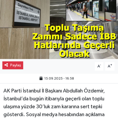
Gayrimenkul
Spor
Eğitim
Paylaş
-
+
A
A
15.09.2025 - 16:58
AK Parti İstanbul İl Başkanı Abdullah Özdemir,
İstanbul’da bugün itibarıyla geçerli olan toplu
ulaşıma yüzde 30’luk zam kararına sert tepki
gösterdi. Sosyal medya hesabından açıklama