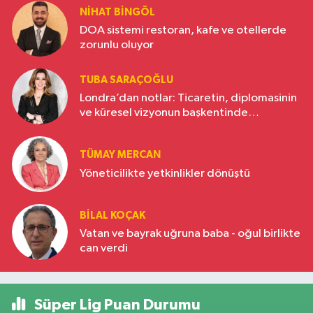
NIHAT BINGÖL
DOA sistemi restoran, kafe ve otellerde
zorunlu oluyor
TUBA SARAÇOĞLU
Londra’dan notlar: Ticaretin, diplomasinin
ve küresel vizyonun başkentinde
Türkiye’nin yükselen gücü
TÜMAY MERCAN
Yöneticilikte yetkinlikler dönüştü
BILAL KOÇAK
Vatan ve bayrak uğruna baba - oğul birlikte
can verdi
Süper Lig Puan Durumu