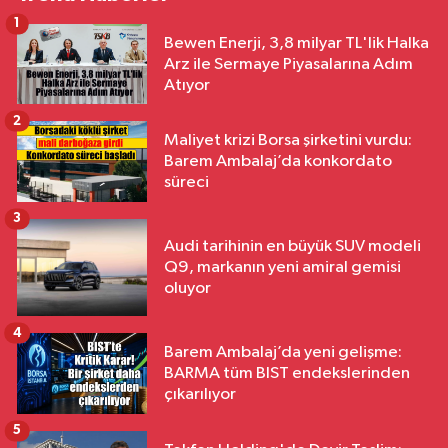
1
Bewen Enerji, 3,8 milyar TL'lik Halka
Arz ile Sermaye Piyasalarına Adım
Atıyor
2
Maliyet krizi Borsa şirketini vurdu:
Barem Ambalaj’da konkordato
süreci
3
Audi tarihinin en büyük SUV modeli
Q9, markanın yeni amiral gemisi
oluyor
4
Barem Ambalaj’da yeni gelişme:
BARMA tüm BIST endekslerinden
çıkarılıyor
5