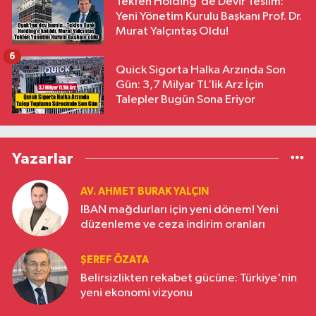
Tekfen Holding'de Devir Teslim:
Yeni Yönetim Kurulu Başkanı Prof. Dr.
Murat Yalçıntaş Oldu!
6
Quick Sigorta Halka Arzında Son
Gün: 3,7 Milyar TL’lik Arz İçin
Talepler Bugün Sona Eriyor
Yazarlar
AV. AHMET BURAK YALÇIN
IBAN mağdurları için yeni dönem! Yeni
düzenleme ve ceza indirim oranları
ŞEREF ÖZATA
Belirsizlikten rekabet gücüne: Türkiye'nin
yeni ekonomi vizyonu