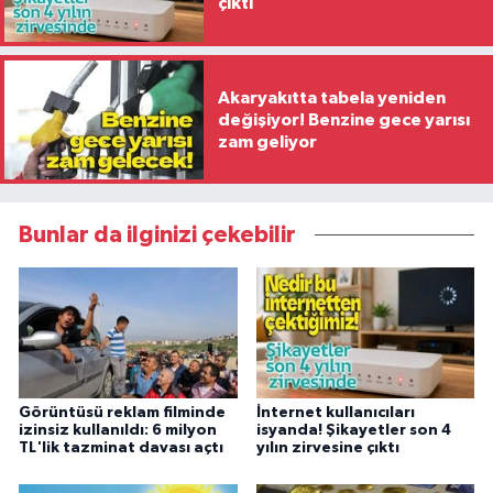
çıktı
Akaryakıtta tabela yeniden
değişiyor! Benzine gece yarısı
zam geliyor
Bunlar da ilginizi çekebilir
Görüntüsü reklam filminde
İnternet kullanıcıları
izinsiz kullanıldı: 6 milyon
isyanda! Şikayetler son 4
TL'lik tazminat davası açtı
yılın zirvesine çıktı