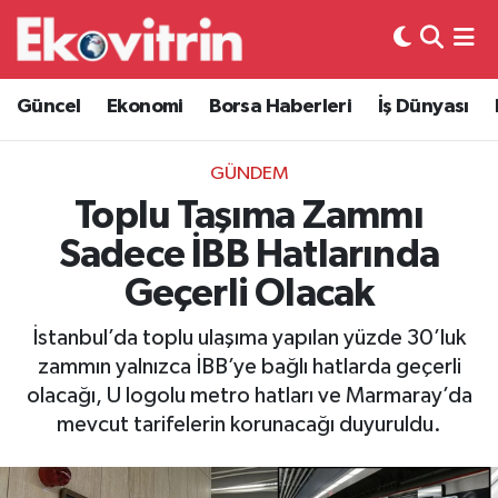
Güncel
Hava Durumu
Güncel
Ekonomi
Borsa Haberleri
İş Dünyası
Ekonomi
Trafik Durumu
GÜNDEM
Borsa Haberleri
Süper Lig Puan Durumu ve Fikstür
Toplu Taşıma Zammı
Sadece İBB Hatlarında
İş Dünyası
Tüm Manşetler
Geçerli Olacak
Lojistik
Son Dakika Haberleri
İstanbul’da toplu ulaşıma yapılan yüzde 30’luk
zammın yalnızca İBB’ye bağlı hatlarda geçerli
Otovitrin
Haber Arşivi
olacağı, U logolu metro hatları ve Marmaray’da
mevcut tarifelerin korunacağı duyuruldu.
Asayiş
Magazin