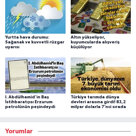
Yurtta hava durumu:
Altın yükseliyor,
Sağanak ve kuvvetli rüzgar
kuyumcularda alışveriş
uyarısı
küçülüyor
I. Abdülhamid'in Baş
Türkiye tarımda dünya
İstihbaratçısı Erzurum
devleri arasına girdi! 83,2
petrolünün peşindeydi
milyar dolarla 7’nci sırada
Yorumlar