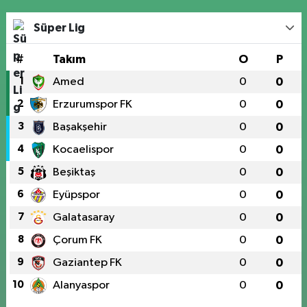
Süper Lig
#
Takım
O
P
1
Amed
0
0
2
Erzurumspor FK
0
0
3
Başakşehir
0
0
4
Kocaelispor
0
0
5
Beşiktaş
0
0
6
Eyüpspor
0
0
7
Galatasaray
0
0
8
Çorum FK
0
0
9
Gaziantep FK
0
0
10
Alanyaspor
0
0