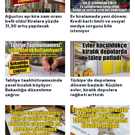
Ağustos ayı kira zam oranı
Ev kiralamada yeni dönem:
belli oldu! Kiralara yüzde
Kredi kartı limiti ve sosyal
31,90 artış yapılacak
medya sorgusu bile
isteniyor
Tahliye taahhütnamesinde
Türkiye’de depolama
yasal boşluk büyüyor:
dönemi başladı: Küçülen
Bakanlığa düzenleme
evler, kiralık depolara
çağrısı
rağbeti arttırdı