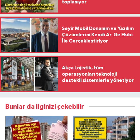
toplanıyor
Seyir Mobil Donanım ve Yazılım
Çözümlerini Kendi Ar-Ge Ekibi
İle Gerçekleştiriyor
Akça Lojistik, tüm
operasyonları teknoloji
destekli sistemlerle yönetiyor
Bunlar da ilginizi çekebilir