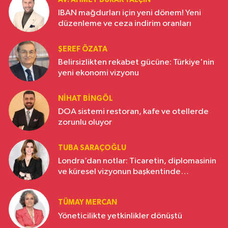
IBAN mağdurları için yeni dönem! Yeni
düzenleme ve ceza indirim oranları
ŞEREF ÖZATA
Belirsizlikten rekabet gücüne: Türkiye'nin
yeni ekonomi vizyonu
NIHAT BINGÖL
DOA sistemi restoran, kafe ve otellerde
zorunlu oluyor
TUBA SARAÇOĞLU
Londra’dan notlar: Ticaretin, diplomasinin
ve küresel vizyonun başkentinde
Türkiye’nin yükselen gücü
TÜMAY MERCAN
Yöneticilikte yetkinlikler dönüştü