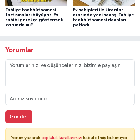
Tahliye taahhütnamesi
Ev sahipleri ile kiracılar
tartışmaları büyüyor: Ev
arasında yeni savaş: Tahliye
sahibi gerekçe göstermek
taahhütnamesi davaları
zorunda mı?
patladı
Yorumlar
Gönder
Yorum yazarak
topluluk kurallarımızı
kabul etmiş bulunuyor