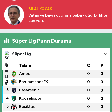
BILAL KOÇAK
Vatan ve bayrak uğruna baba - oğul birlikte
can verdi
Süper Lig Puan Durumu
Süper Lig
#
Takım
O
P
1
Amed
0
0
2
Erzurumspor FK
0
0
3
Başakşehir
0
0
4
Kocaelispor
0
0
5
Beşiktaş
0
0