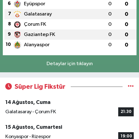
6
Eyüpspor
0
0
7
Galatasaray
0
0
8
Çorum FK
0
0
9
Gaziantep FK
0
0
10
Alanyaspor
0
0
Detaylar için tıklayın
Süper Lig Fikstür
14 Ağustos, Cuma
Galatasaray - Çorum FK
21:30
15 Ağustos, Cumartesi
Konyaspor - Rizespor
19:00