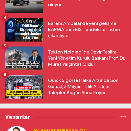
oluyor
4
Barem Ambalaj’da yeni gelişme:
BARMA tüm BIST endekslerinden
çıkarılıyor
5
Tekfen Holding'de Devir Teslim:
Yeni Yönetim Kurulu Başkanı Prof. Dr.
Murat Yalçıntaş Oldu!
6
Quick Sigorta Halka Arzında Son
Gün: 3,7 Milyar TL’lik Arz İçin
Talepler Bugün Sona Eriyor
Yazarlar
AV. AHMET BURAK YALÇIN