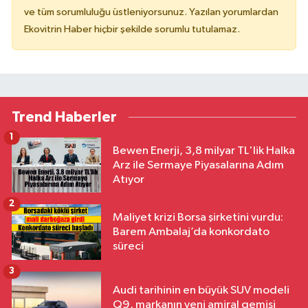
ve tüm sorumluluğu üstleniyorsunuz. Yazılan yorumlardan
Ekovitrin Haber hiçbir şekilde sorumlu tutulamaz.
Trend Haberler
1
Bewen Enerji, 3,8 milyar TL'lik Halka
Arz ile Sermaye Piyasalarına Adım
Atıyor
2
Maliyet krizi Borsa şirketini vurdu:
Barem Ambalaj’da konkordato
süreci
3
Audi tarihinin en büyük SUV modeli
Q9, markanın yeni amiral gemisi