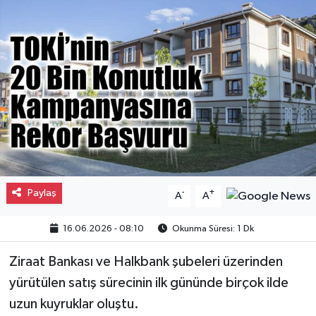
Gayrimenkul
Spor
Eğitim
Paylaş
-
+
A
A
16.06.2026 - 08:10
Okunma Süresi: 1 Dk
Ziraat Bankası ve Halkbank şubeleri üzerinden
yürütülen satış sürecinin ilk gününde birçok ilde
uzun kuyruklar oluştu.