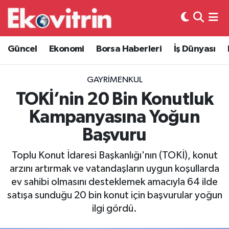
Güncel
Hava Durumu
Güncel
Ekonomi
Borsa Haberleri
İş Dünyası
Ekonomi
Trafik Durumu
GAYRIMENKUL
Borsa Haberleri
Süper Lig Puan Durumu ve Fikstür
TOKİ’nin 20 Bin Konutluk
Kampanyasına Yoğun
İş Dünyası
Tüm Manşetler
Başvuru
Lojistik
Son Dakika Haberleri
Toplu Konut İdaresi Başkanlığı'nın (TOKİ), konut
arzını artırmak ve vatandaşların uygun koşullarda
Otovitrin
Haber Arşivi
ev sahibi olmasını desteklemek amacıyla 64 ilde
satışa sunduğu 20 bin konut için başvurular yoğun
Asayiş
ilgi gördü.
Magazin