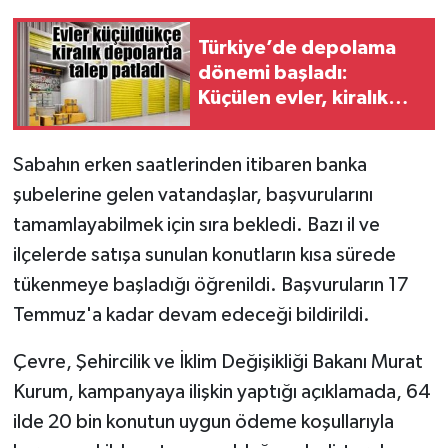
Türkiye’de depolama
dönemi başladı:
Küçülen evler, kiralık
depolara rağbeti
arttırdı
Sabahın erken saatlerinden itibaren banka
şubelerine gelen vatandaşlar, başvurularını
tamamlayabilmek için sıra bekledi. Bazı il ve
ilçelerde satışa sunulan konutların kısa sürede
tükenmeye başladığı öğrenildi. Başvuruların 17
Temmuz'a kadar devam edeceği bildirildi.
Çevre, Şehircilik ve İklim Değişikliği Bakanı Murat
Kurum, kampanyaya ilişkin yaptığı açıklamada, 64
ilde 20 bin konutun uygun ödeme koşullarıyla