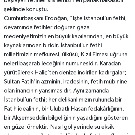
başlayan fetihler silsilemizin en parlak halkasıdır"
şeklinde konuştu.
Cumhurbaşkanı Erdoğan, "İşte İstanbul’un fethi,
devamında fetihler doğuran gaza
medeniyetimizin en büyük kapılarından, en büyük
kaynaklarından biridir. İstanbul’un fethi
milletimizin mefkuresi, ülküsü, Kızıl Elması uğruna
neleri başarabileceğinin numunesidir. Karadan
yürütülerek Haliç’ten denize indirilen kadırgalar;
Sultan Fatih’in azminin, iradesinin, fetih mübinine
olan inancının yansımasıdır. Aynı zamanda
İstanbul’un fethi; her delikanlımızın ruhunda bir
Fatih idealinin, bir Ulubatlı Hasan fedakârlığının,
bir Akşemseddin bilgeliğinin yaşadığını gösteren
en güzel örnektir. Nasıl göl yerinde su eksik