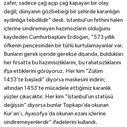
zafer, sadece çağ açıp çağ kapayan bir olay
değil; dünyanın gözbebeği bir şehirde karanlığın
aydınlığa tebdilidir" dedi. İstanbul’un fethini halen
içlerine sindiremeyen hazımsızların olduğunu
kaydeden Cumhurbaşkanı Erdoğan, "573 yıllık
öfkenin pençesinden bir türlü kurtulamayanlar var.
Bunların gerek içeride gerekse dışarıda, buldukları
her fırsatta bu hazımsızlıklarını, bu rahatsızlıklarını
ifşa ettiklerini görüyoruz. Her kim "Zulüm
1453’te başladı" diyorsa maskesini indirin;
altından 1453’te mücadele ettiğimiz karanlık
yüzler çıkacaktır. Her kim "İstanbul’un statüsü
değişsin" diyorsa bunlar Topkapı’da okunan
Kur’an’ı, Ayasofya’da okunan ezanı içlerine
sindiremeyenlerdir" ifadelerini kullandı.