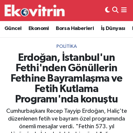
Güncel
Hava Durumu
Güncel
Ekonomi
Borsa Haberleri
İş Dünyası
Ekonomi
Trafik Durumu
POLITIKA
Borsa Haberleri
Süper Lig Puan Durumu ve Fikstür
Erdoğan, İstanbul'un
Fethi'nden Gönüllerin
İş Dünyası
Tüm Manşetler
Fethine Bayramlaşma ve
Lojistik
Son Dakika Haberleri
Fetih Kutlama
Programı'nda konuştu
Otovitrin
Haber Arşivi
Cumhurbaşkanı Recep Tayyip Erdoğan, Haliç'te
Asayiş
düzenlenen fetih ve bayram özel programında
önemli mesajlar verdi. "Fethin 573. yıl
Magazin