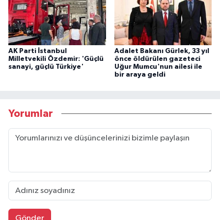
AK Parti İstanbul
Adalet Bakanı Gürlek, 33 yıl
Milletvekili Özdemir: 'Güçlü
önce öldürülen gazeteci
sanayi, güçlü Türkiye'
Uğur Mumcu'nun ailesi ile
bir araya geldi
Yorumlar
Gönder