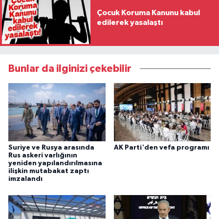
Çocuk Koruma Kanunu kabul
edilerek yasalaştı
Bunlar da ilginizi çekebilir
Suriye ve Rusya arasında
AK Parti'den vefa programı
Rus askeri varlığının
yeniden yapılandırılmasına
ilişkin mutabakat zaptı
imzalandı