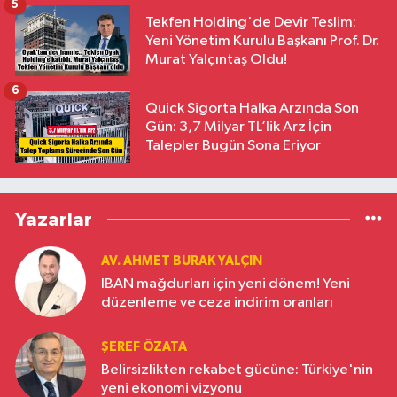
5
Tekfen Holding'de Devir Teslim:
Yeni Yönetim Kurulu Başkanı Prof. Dr.
Murat Yalçıntaş Oldu!
6
Quick Sigorta Halka Arzında Son
Gün: 3,7 Milyar TL’lik Arz İçin
Talepler Bugün Sona Eriyor
Yazarlar
AV. AHMET BURAK YALÇIN
IBAN mağdurları için yeni dönem! Yeni
düzenleme ve ceza indirim oranları
ŞEREF ÖZATA
Belirsizlikten rekabet gücüne: Türkiye'nin
yeni ekonomi vizyonu