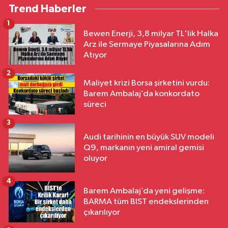
Trend Haberler
1
Bewen Enerji, 3,8 milyar TL'lik Halka
Arz ile Sermaye Piyasalarına Adım
Atıyor
2
Maliyet krizi Borsa şirketini vurdu:
Barem Ambalaj’da konkordato
süreci
3
Audi tarihinin en büyük SUV modeli
Q9, markanın yeni amiral gemisi
oluyor
4
Barem Ambalaj’da yeni gelişme:
BARMA tüm BIST endekslerinden
çıkarılıyor