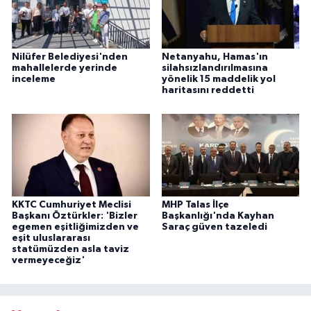
Nilüfer Belediyesi'nden
Netanyahu, Hamas'ın
mahallelerde yerinde
silahsızlandırılmasına
inceleme
yönelik 15 maddelik yol
haritasını reddetti
KKTC Cumhuriyet Meclisi
MHP Talas İlçe
Başkanı Öztürkler: 'Bizler
Başkanlığı'nda Kayhan
egemen eşitliğimizden ve
Saraç güven tazeledi
eşit uluslararası
statümüzden asla taviz
vermeyeceğiz'