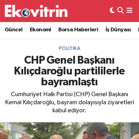
Güncel
Hava Durumu
Güncel
Ekonomi
Borsa Haberleri
İş Dünyası
Ekonomi
Trafik Durumu
POLITIKA
Borsa Haberleri
Süper Lig Puan Durumu ve Fikstür
CHP Genel Başkanı
Kılıçdaroğlu partililerle
İş Dünyası
Tüm Manşetler
bayramlaştı
Lojistik
Son Dakika Haberleri
Cumhuriyet Halk Partisi (CHP) Genel Başkanı
Kemal Kılıçdaroğlu, bayram dolayısıyla ziyaretleri
Otovitrin
Haber Arşivi
kabul ediyor.
Asayiş
Magazin