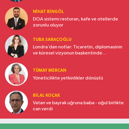
NIHAT BINGÖL
DOA sistemi restoran, kafe ve otellerde
zorunlu oluyor
TUBA SARAÇOĞLU
Londra’dan notlar: Ticaretin, diplomasinin
ve küresel vizyonun başkentinde
Türkiye’nin yükselen gücü
TÜMAY MERCAN
Yöneticilikte yetkinlikler dönüştü
BILAL KOÇAK
Vatan ve bayrak uğruna baba - oğul birlikte
can verdi