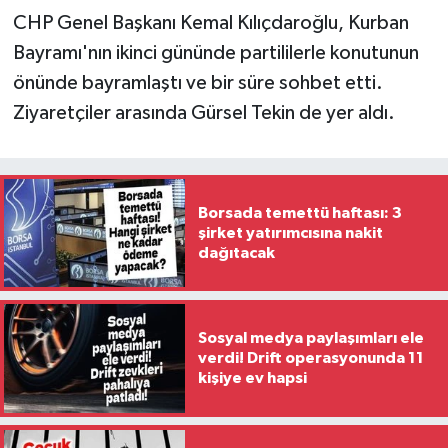
yürüyoruz'
CHP Genel Başkanı Kemal Kılıçdaroğlu, Kurban
Bayramı'nın ikinci gününde partililerle konutunun
önünde bayramlaştı ve bir süre sohbet etti.
Ziyaretçiler arasında Gürsel Tekin de yer aldı.
Borsada temettü haftası: 3
şirket yatırımcısına nakit
dağıtacak
Sosyal medya paylaşımları ele
verdi! Drift operasyonunda 11
kişiye ev hapsi