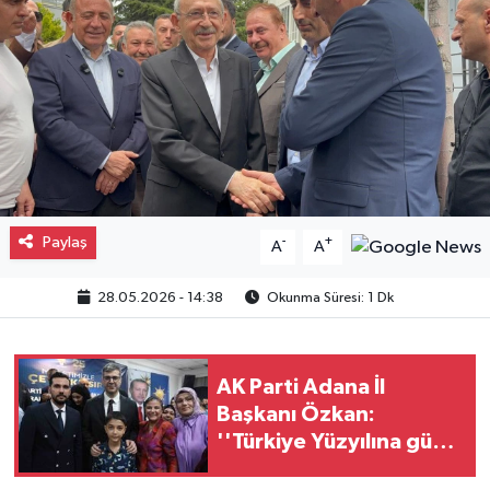
Gayrimenkul
Spor
Eğitim
Paylaş
-
+
A
A
28.05.2026 - 14:38
Okunma Süresi: 1 Dk
AK Parti Adana İl
Başkanı Özkan:
''Türkiye Yüzyılına güçlü
teşkilatımızla