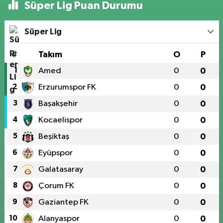
Süper Lig Puan Durumu
Süper Lig
#
Takım
O
P
1
Amed
0
0
2
Erzurumspor FK
0
0
3
Başakşehir
0
0
4
Kocaelispor
0
0
5
Beşiktaş
0
0
6
Eyüpspor
0
0
7
Galatasaray
0
0
8
Çorum FK
0
0
9
Gaziantep FK
0
0
10
Alanyaspor
0
0