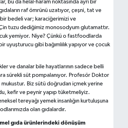
lar, bu da helal-haram noktasında ayrı bir
ıdaların raf ömrünü uzatıyor, çeşni, tat ve
ir bedeli var; karaciğerimizi ve
se Çin tuzu dediğimiz monosodyum glutamattır.
cuk yemiyor. Niye? Çünkü o fastfoodlarda
r uyuşturucu gibi bağımlılık yapıyor ve çocuk
ler ve danalar bile hayatlarının sadece belli
ra sürekli süt pompalanıyor. Profesör Doktor
üt mukustur. Biz sütü doğrudan içmek yerine
du, kefir ve peynir yapıp tüketmeliyiz.
eneksel tereyağı yemek insanlığın kurtuluşuna
kodlarımızda olan gıdalardır.
temel gıda ürünlerindeki dönüşüm