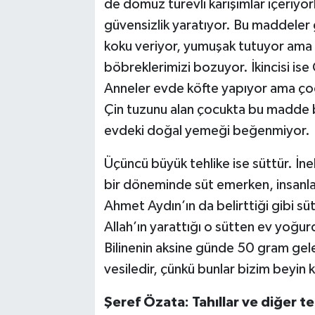
de domuz türevli karışımlar içeriyor
güvensizlik yaratıyor. Bu maddeler g
koku veriyor, yumuşak tutuyor ama b
böbreklerimizi bozuyor. İkincisi i
Anneler evde köfte yapıyor ama ço
Çin tuzunu alan çocukta bu madde bi
evdeki doğal yemeği beğenmiyor.
Üçüncü büyük tehlike ise süttür. İnek
bir döneminde süt emerken, insanla
Ahmet Aydın’ın da belirttiği gibi s
Allah’ın yarattığı o sütten ev yoğur
Bilinenin aksine günde 50 gram gel
vesiledir, çünkü bunlar bizim beyin 
Şeref Özata: Tahıllar ve diğer 