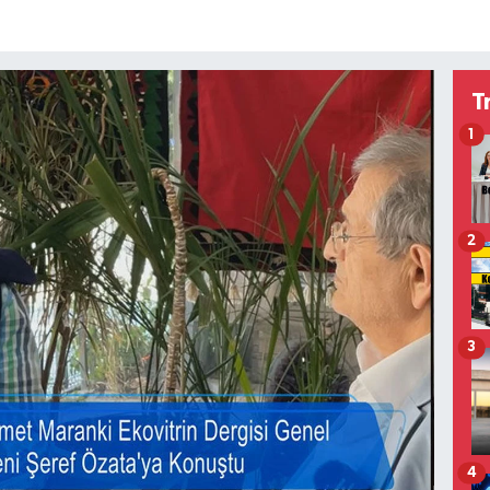
T
1
2
3
4