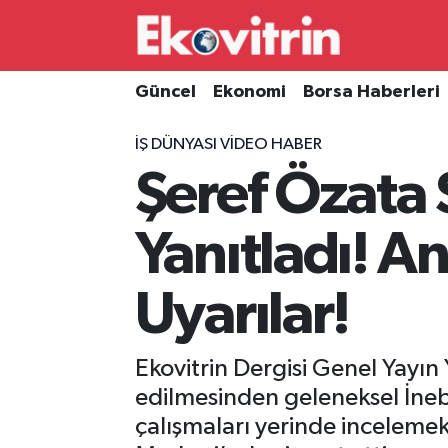
Güncel
Hava Durumu
Güncel
Ekonomi
Borsa Haberleri
Ekonomi
Trafik Durumu
İŞ DÜNYASI VIDEO HABER
Şeref Özata
Borsa Haberleri
Süper Lig Puan Durumu ve Fikstür
İş Dünyası
Tüm Manşetler
Yanıtladı! A
Lojistik
Son Dakika Haberleri
Uyarılar!
Otovitrin
Haber Arşivi
Ekovitrin Dergisi Genel Yayı
Asayiş
edilmesinden geleneksel İneb
çalışmaları yerinde inceleme
Magazin