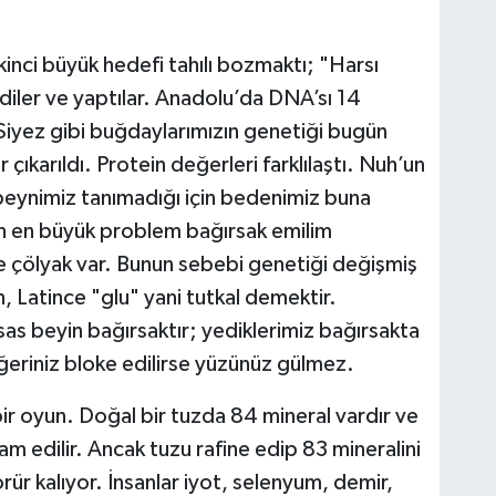
kinci büyük hedefi tahılı bozmaktı; "Harsı
iler ve yaptılar. Anadolu’da DNA’sı 14
Siyez gibi buğdaylarımızın genetiği bugün
karıldı. Protein değerleri farklılaştı. Nuh’un
ı beynimiz tanımadığı için bedenimiz buna
ün en büyük problem bağırsak emilim
ve çölyak var. Bunun sebebi genetiği değişmiş
, Latince "glu" yani tutkal demektir.
 Esas beyin bağırsaktır; yediklerimiz bağırsakta
ğeriniz bloke edilirse yüzünüz gülmez.
bir oyun. Doğal bir tuzda 84 mineral vardır ve
m edilir. Ancak tuzu rafine edip 83 mineralini
ür kalıyor. İnsanlar iyot, selenyum, demir,