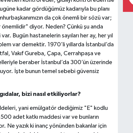
evletleri kontrol eder, gıdayı kontrol eden ise
 bugüne kadar gördüğümüz kadarıyla bu planı
mhurbaşkanımızın da çok önemli bir sözü var;
ar önemlidir" diyor. Neden? Çünkü şu anda
ar. Bugün hastanelerin sayıları her ay, her yıl
lem var demektir. 1970’li yıllarda İstanbul’da
Etfal, Vakıf Gureba, Çapa, Cerrahpaşa ve
lleriyle beraber İstanbul’da 300’ün üzerinde
muyor. İşte bunun temel sebebi güvensiz
dalar, bizi nasıl etkiliyorlar?
addeleri, yani emülgatör dediğimiz "E" kodlu
1500 adet katkı maddesi var ve bunların
r. Ne yazık ki inanç yönünden bakanlar için