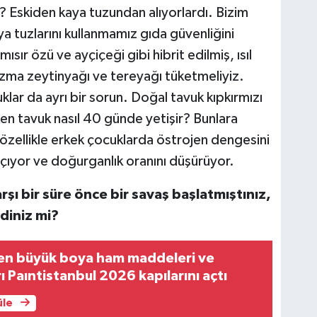
 Eskiden kaya tuzundan alıyorlardı. Bizim
ya tuzlarını kullanmamız gıda güvenliğini
ısır özü ve ayçiçeği gibi hibrit edilmiş, ısıl
ızma zeytinyağı ve tereyağı tüketmeliyiz.
ar da ayrı bir sorun. Doğal tavuk kıpkırmızı
irken tavuk nasıl 40 günde yetişir? Bunlara
 özellikle erkek çocuklarda östrojen dengesini
ıyor ve doğurganlık oranını düşürüyor.
şı bir süre önce bir savaş başlatmıştınız,
diniz mi?
 en büyük boya ham maddeleri ve
ı Paıntistanbul 2026 kapılarını açtı
üle