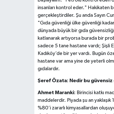
başlayalım: "Petrolü kontrol eden d
insanları kontrol eder." Hakikaten
gerçekleştirdiler. Şu anda Sayın Cu
"Gıda güvenliği ülke güvenliği kad
dünyada büyük bir gıda güvensizliği v
katlanarak artıyorsa burada bir prob
sadece 5 tane hastane vardı; Şişli 
Kadıköy’de bir yer vardı. Bugün öze
hastane var ama yine de yeterli ol
gıdalardır.
Şeref Özata: Nedir bu güvensiz gı
Ahmet Maranki:
Birincisi katkı m
maddelerdir. Piyada şu an yaklaşık 
%80’i zararlı kimyasallardan oluşuyo