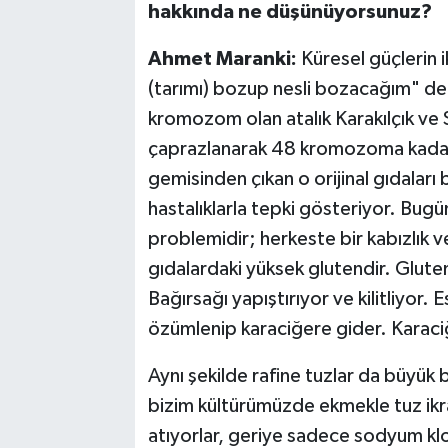
hakkında ne düşünüyorsunuz?
Ahmet Maranki:
Küresel güçlerin i
(tarımı) bozup nesli bozacağım" ded
kromozom olan atalık Karakılçık ve 
çaprazlanarak 48 kromozoma kadar çı
gemisinden çıkan o orijinal gıdalar
hastalıklarla tepki gösteriyor. Bug
problemidir; herkeste bir kabızlık 
gıdalardaki yüksek glutendir. Gluten
Bağırsağı yapıştırıyor ve kilitliyor.
özümlenip karaciğere gider. Karaci
Aynı şekilde rafine tuzlar da büyük 
bizim kültürümüzde ekmekle tuz ikra
atıyorlar, geriye sadece sodyum klor