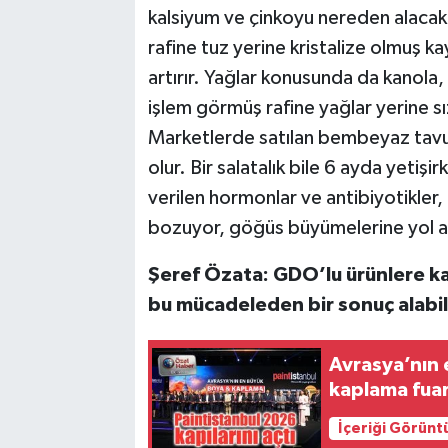
kalsiyum ve çinkoyu nereden alacak?
rafine tuz yerine kristalize olmuş ka
artırır. Yağlar konusunda da kanola, m
işlem görmüş rafine yağlar yerine s
Marketlerde satılan bembeyaz tavukl
olur. Bir salatalık bile 6 ayda yetiş
verilen hormonlar ve antibiyotikler,
bozuyor, göğüs büyümelerine yol aç
Şeref Özata: GDO’lu ürünlere kar
bu mücadeleden bir sonuç alabil
Avrasya’nın
kaplama fuar
İçeriği Görünt