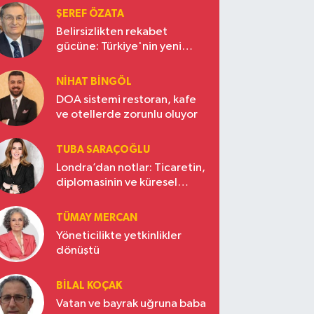
ŞEREF ÖZATA
Belirsizlikten rekabet
gücüne: Türkiye'nin yeni
ekonomi vizyonu
NIHAT BINGÖL
DOA sistemi restoran, kafe
ve otellerde zorunlu oluyor
TUBA SARAÇOĞLU
Londra’dan notlar: Ticaretin,
diplomasinin ve küresel
vizyonun başkentinde
Türkiye’nin yükselen gücü
TÜMAY MERCAN
Yöneticilikte yetkinlikler
dönüştü
BILAL KOÇAK
Vatan ve bayrak uğruna baba