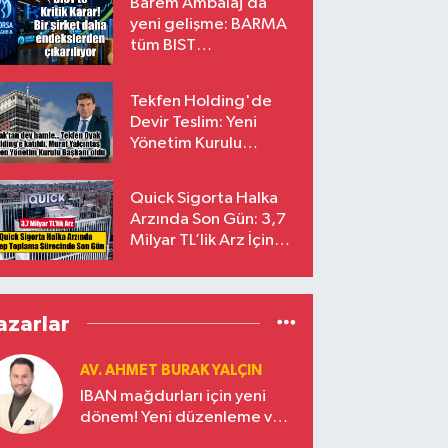
Barem Ambalaj’da
yeni gelişme: BARMA
tüm BIST
endekslerinden
çıkarılıyor
Tekfen Holding'de
Devir Teslim: Yeni
Yönetim Kurulu
Başkanı Prof. Dr. Murat
Yalçıntaş Oldu!
Quick Sigorta Halka
Arzında Son Gün: 3,7
Milyar TL’lik Arz İçin
Talepler Bugün Sona
Eriyor
azarlar
AV. AHMET BURAK YALÇIN
IBAN mağdurları için yeni
dönem! Yeni düzenleme ve
ceza indirim oranları