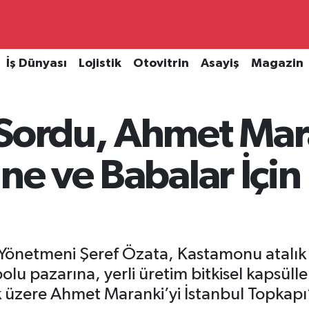
İş Dünyası
Lojistik
Otovitrin
Asayiş
Magazin
 Sordu, Ahmet Mar
nne ve Babalar İçin
n Yönetmeni Şeref Özata, Kastamonu atalık 
olu pazarına, yerli üretim bitkisel kapsü
k üzere Ahmet Maranki’yi İstanbul Topkap