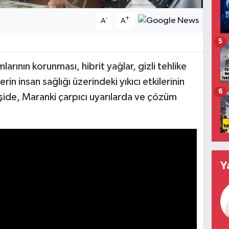
-
+
A
A
5
arının korunması, hibrit yağlar, gizli tehlike
in insan sağlığı üzerindeki yıkıcı etkilerinin
6
leşide, Maranki çarpıcı uyarılarda ve çözüm
Y