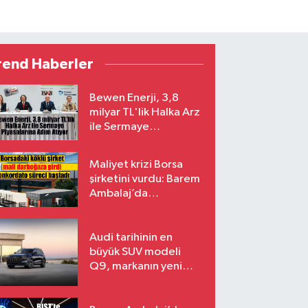
rend Haberler
Bewen Enerji, 3,8
milyar TL'lik Halka Arz
ile Sermaye
Piyasalarına Adım
Atıyor
Maliyet krizi Borsa
şirketini vurdu: Barem
Ambalaj’da
konkordato süreci
Audi tarihinin en
büyük SUV modeli
Q9, markanın yeni
amiral gemisi oluyor