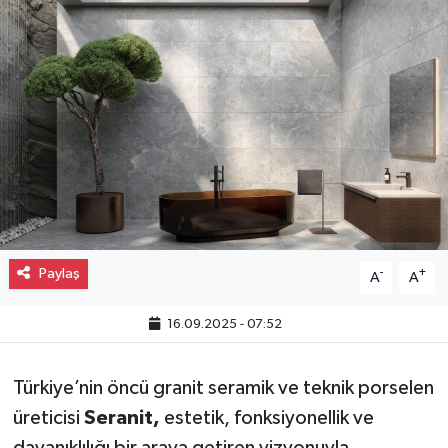
Gayrimenkul
Spor
Eğitim
Paylaş
-
+
A
A
16.09.2025 - 07:52
Türkiye’nin öncü granit seramik ve teknik porselen
üreticisi
Seranit,
estetik, fonksiyonellik ve
dayanıklılığı bir araya getiren vizyonuyla