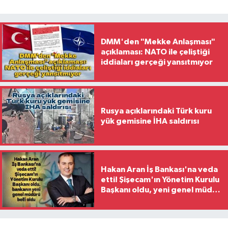
DMM'den "Mekke Anlaşması"
açıklaması: NATO ile çeliştiği
iddiaları gerçeği yansıtmıyor
Rusya açıklarındaki Türk kuru
yük gemisine İHA saldırısı
Hakan Aran İş Bankası'na veda
etti! Şişecam'ın Yönetim Kurulu
Başkanı oldu, yeni genel müdür
belli oldu