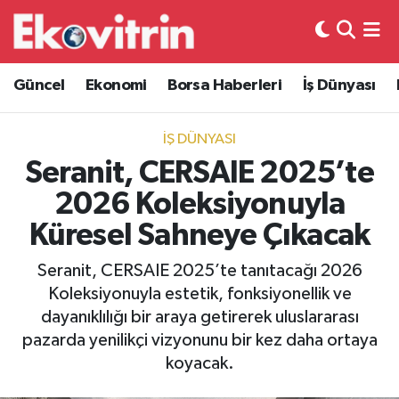
Güncel
Hava Durumu
Güncel
Ekonomi
Borsa Haberleri
İş Dünyası
Ekonomi
Trafik Durumu
İŞ DÜNYASI
Borsa Haberleri
Süper Lig Puan Durumu ve Fikstür
Seranit, CERSAIE 2025’te
2026 Koleksiyonuyla
İş Dünyası
Tüm Manşetler
Küresel Sahneye Çıkacak
Lojistik
Son Dakika Haberleri
Seranit, CERSAIE 2025’te tanıtacağı 2026
Koleksiyonuyla estetik, fonksiyonellik ve
Otovitrin
Haber Arşivi
dayanıklılığı bir araya getirerek uluslararası
pazarda yenilikçi vizyonunu bir kez daha ortaya
Asayiş
koyacak.
Magazin