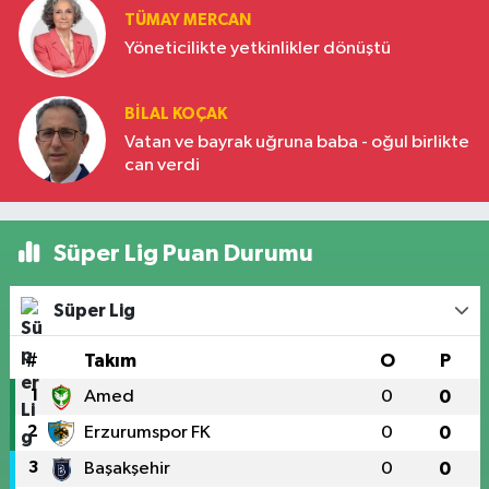
TÜMAY MERCAN
Yöneticilikte yetkinlikler dönüştü
BILAL KOÇAK
Vatan ve bayrak uğruna baba - oğul birlikte
can verdi
Süper Lig Puan Durumu
Süper Lig
#
Takım
O
P
1
Amed
0
0
2
Erzurumspor FK
0
0
3
Başakşehir
0
0