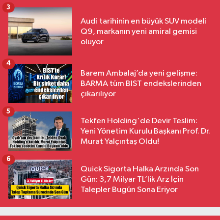
3
Audi tarihinin en büyük SUV modeli
Q9, markanın yeni amiral gemisi
oluyor
4
Barem Ambalaj’da yeni gelişme:
BARMA tüm BIST endekslerinden
çıkarılıyor
5
Tekfen Holding'de Devir Teslim:
Yeni Yönetim Kurulu Başkanı Prof. Dr.
Murat Yalçıntaş Oldu!
6
Quick Sigorta Halka Arzında Son
Gün: 3,7 Milyar TL’lik Arz İçin
Talepler Bugün Sona Eriyor