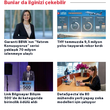
Bunlar da ilginizi çekebilir
Garanti BBVA'nın "Yatırım
THY temmuzda 9,5 milyon
Konuşuyoruz" serisi
yolcu taşıyarak rekor kırdı
yaklaşık 70 milyon
izlenmeye ulaştı
Link Bilgisayar Bilişim
DataSpecta’da 80
500'de iki kategoride
mühendis yerli yapay zeka
birincilik ödülü aldı
modelleri için çalışıyor