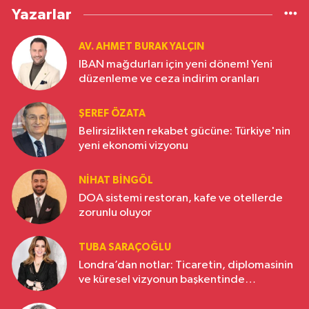
Yazarlar
AV. AHMET BURAK YALÇIN
IBAN mağdurları için yeni dönem! Yeni
düzenleme ve ceza indirim oranları
ŞEREF ÖZATA
Belirsizlikten rekabet gücüne: Türkiye'nin
yeni ekonomi vizyonu
NIHAT BINGÖL
DOA sistemi restoran, kafe ve otellerde
zorunlu oluyor
TUBA SARAÇOĞLU
Londra’dan notlar: Ticaretin, diplomasinin
ve küresel vizyonun başkentinde
Türkiye’nin yükselen gücü