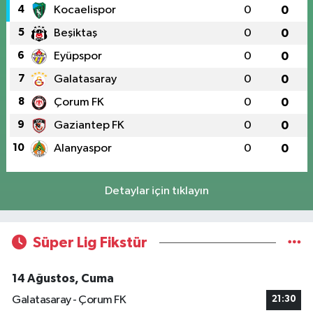
4
Kocaelispor
0
0
5
Beşiktaş
0
0
6
Eyüpspor
0
0
7
Galatasaray
0
0
8
Çorum FK
0
0
9
Gaziantep FK
0
0
10
Alanyaspor
0
0
Detaylar için tıklayın
Süper Lig Fikstür
14 Ağustos, Cuma
Galatasaray - Çorum FK
21:30