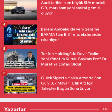
Audi tarihinin en büyük SUV modeli
Q9, markanın yeni amiral gemisi
oluyor
4
Barem Ambalaj’da yeni gelişme:
BARMA tüm BIST endekslerinden
çıkarılıyor
5
Tekfen Holding'de Devir Teslim:
Yeni Yönetim Kurulu Başkanı Prof. Dr.
Murat Yalçıntaş Oldu!
6
Quick Sigorta Halka Arzında Son
Gün: 3,7 Milyar TL’lik Arz İçin
Talepler Bugün Sona Eriyor
Yazarlar