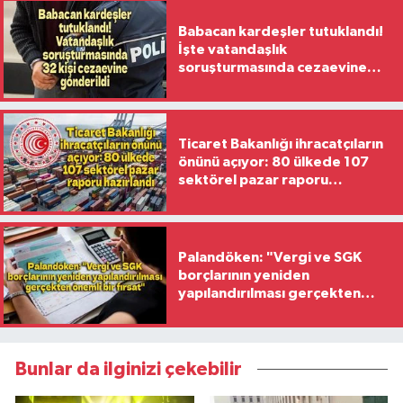
Babacan kardeşler tutuklandı!
İşte vatandaşlık
soruşturmasında cezaevine
gönderilen 32 isim
Ticaret Bakanlığı ihracatçıların
önünü açıyor: 80 ülkede 107
sektörel pazar raporu
hazırlandı
Palandöken: "Vergi ve SGK
borçlarının yeniden
yapılandırılması gerçekten
önemli bir fırsat"
Bunlar da ilginizi çekebilir