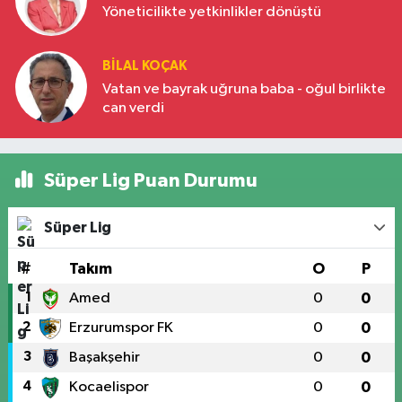
Yöneticilikte yetkinlikler dönüştü
BILAL KOÇAK
Vatan ve bayrak uğruna baba - oğul birlikte
can verdi
Süper Lig Puan Durumu
Süper Lig
#
Takım
O
P
1
Amed
0
0
2
Erzurumspor FK
0
0
3
Başakşehir
0
0
4
Kocaelispor
0
0