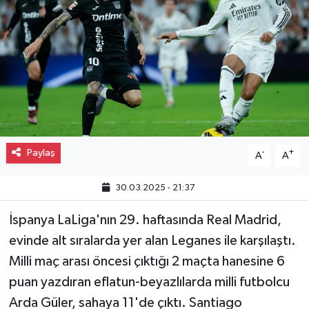
Gayrimenkul
Spor
Eğitim
Paylaş
-
+
A
A
30.03.2025 - 21:37
İspanya LaLiga'nın 29. haftasında Real Madrid,
evinde alt sıralarda yer alan Leganes ile karşılaştı.
Milli maç arası öncesi çıktığı 2 maçta hanesine 6
puan yazdıran eflatun-beyazlılarda milli futbolcu
Arda Güler, sahaya 11'de çıktı. Santiago