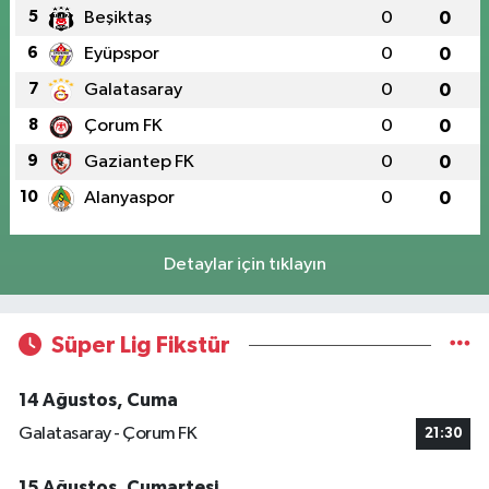
5
Beşiktaş
0
0
6
Eyüpspor
0
0
7
Galatasaray
0
0
8
Çorum FK
0
0
9
Gaziantep FK
0
0
10
Alanyaspor
0
0
Detaylar için tıklayın
Süper Lig Fikstür
14 Ağustos, Cuma
Galatasaray - Çorum FK
21:30
15 Ağustos, Cumartesi