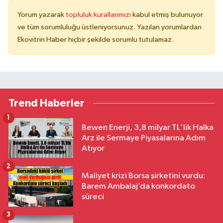
Yorum yazarak
topluluk kurallarımızı
kabul etmiş bulunuyor
ve tüm sorumluluğu üstleniyorsunuz. Yazılan yorumlardan
Ekovitrin Haber hiçbir şekilde sorumlu tutulamaz.
Trend Haberler
1
Bewen Enerji, 3,8 milyar TL'lik Halka
Arz ile Sermaye Piyasalarına Adım
Atıyor
2
Maliyet krizi Borsa şirketini vurdu:
Barem Ambalaj’da konkordato
süreci
3