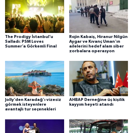
The Prodigy İstanbul’u
Rojin Kabaiş, Hiranur Nilgün
Salladı: PSM Loves
Aygar ve Kıvanç Uman'ın
Summer’a Görkemli Final
ailelerini hedef alam siber
zorbalara operasyon
Jolly’den Karadağ’ı vizesiz
AHBAP Derneğine üç kişilik
görmek isteyenlere
kayyım heyeti atandı
avantajlı tur seçenekleri