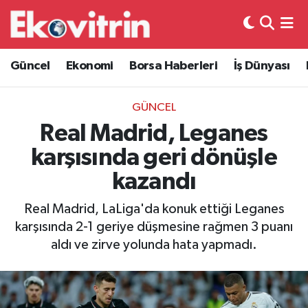
Güncel
Hava Durumu
Güncel
Ekonomi
Borsa Haberleri
İş Dünyası
Ekonomi
Trafik Durumu
GÜNCEL
Borsa Haberleri
Süper Lig Puan Durumu ve Fikstür
Real Madrid, Leganes
karşısında geri dönüşle
İş Dünyası
Tüm Manşetler
kazandı
Lojistik
Son Dakika Haberleri
Real Madrid, LaLiga'da konuk ettiği Leganes
karşısında 2-1 geriye düşmesine rağmen 3 puanı
Otovitrin
Haber Arşivi
aldı ve zirve yolunda hata yapmadı.
Asayiş
Magazin