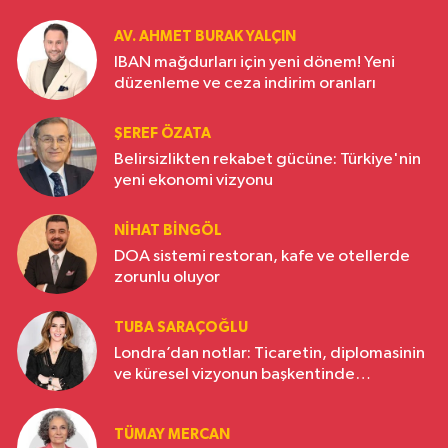
AV. AHMET BURAK YALÇIN
IBAN mağdurları için yeni dönem! Yeni
düzenleme ve ceza indirim oranları
ŞEREF ÖZATA
Belirsizlikten rekabet gücüne: Türkiye'nin
yeni ekonomi vizyonu
NIHAT BINGÖL
DOA sistemi restoran, kafe ve otellerde
zorunlu oluyor
TUBA SARAÇOĞLU
Londra’dan notlar: Ticaretin, diplomasinin
ve küresel vizyonun başkentinde
Türkiye’nin yükselen gücü
TÜMAY MERCAN