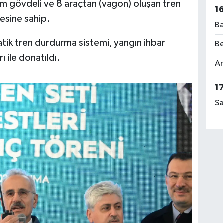
 gövdeli ve 8 araçtan (vagon) oluşan tren
1
esine sahip.
Ba
ik tren durdurma sistemi, yangın ihbar
Be
 ile donatıldı.
Am
1
Sa