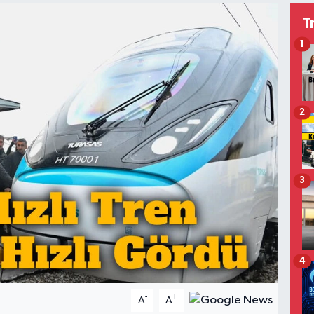
T
1
2
3
4
-
+
A
A