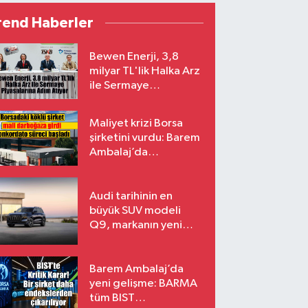
rend Haberler
Bewen Enerji, 3,8
milyar TL'lik Halka Arz
ile Sermaye
Piyasalarına Adım
Atıyor
Maliyet krizi Borsa
şirketini vurdu: Barem
Ambalaj’da
konkordato süreci
Audi tarihinin en
büyük SUV modeli
Q9, markanın yeni
amiral gemisi oluyor
Barem Ambalaj’da
yeni gelişme: BARMA
tüm BIST