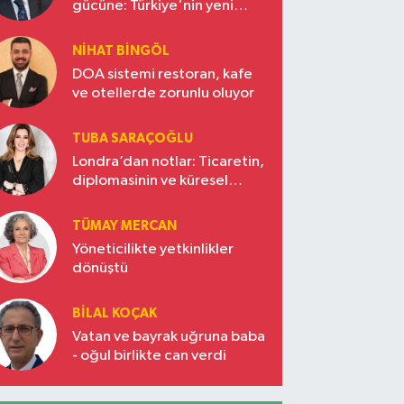
gücüne: Türkiye'nin yeni
ekonomi vizyonu
NIHAT BINGÖL
DOA sistemi restoran, kafe
ve otellerde zorunlu oluyor
TUBA SARAÇOĞLU
Londra’dan notlar: Ticaretin,
diplomasinin ve küresel
vizyonun başkentinde
Türkiye’nin yükselen gücü
TÜMAY MERCAN
Yöneticilikte yetkinlikler
dönüştü
BILAL KOÇAK
Vatan ve bayrak uğruna baba
- oğul birlikte can verdi