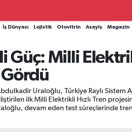
İş Dünyası
Lojistik
Otovitrin
Asayiş
Magazin
i Güç: Milli Elektrik
 Gördü
Abdulkadir Uraloğlu, Türkiye Raylı Sistem 
ştirilen ilk Milli Elektrikli Hızlı Tren projes
raloğlu, devam eden test süreçlerinde tre