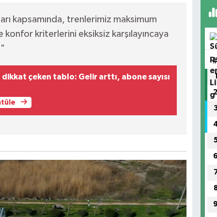
ları kapsamında, trenlerimiz maksimum
 konfor kriterlerini eksiksiz karşılayıncaya
."
ikkat çeken tablo: Gelir arttı, abone sayısı
ntüle