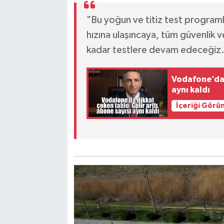
"Bu yoğun ve titiz test program
hızına ulaşıncaya, tüm güvenlik ve
kadar testlere devam edeceğiz
Vodafone’da d
aynı kaldı
İçeriği Görü