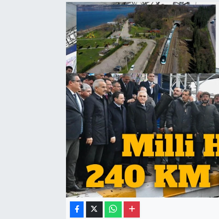
Gayrimenkul
Spor
Eğitim