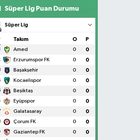
Süper Lig Puan Durumu
Süper Lig
#
Takım
O
P
1
Amed
0
0
2
Erzurumspor FK
0
0
3
Başakşehir
0
0
4
Kocaelispor
0
0
5
Beşiktaş
0
0
6
Eyüpspor
0
0
7
Galatasaray
0
0
8
Çorum FK
0
0
9
Gaziantep FK
0
0