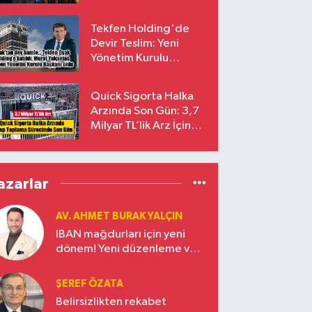
endekslerinden
çıkarılıyor
Tekfen Holding'de
Devir Teslim: Yeni
Yönetim Kurulu
Başkanı Prof. Dr. Murat
Yalçıntaş Oldu!
Quick Sigorta Halka
Arzında Son Gün: 3,7
Milyar TL’lik Arz İçin
Talepler Bugün Sona
Eriyor
azarlar
AV. AHMET BURAK YALÇIN
IBAN mağdurları için yeni
dönem! Yeni düzenleme ve
ceza indirim oranları
ŞEREF ÖZATA
Belirsizlikten rekabet