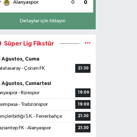
0
Alanyaspor
0
0
Detaylar için tıklayın
Süper Lig Fikstür
4 Ağustos, Cuma
latasaray - Çorum FK
21:30
5 Ağustos, Cumartesi
nyaspor - Rizespor
19:00
sımpaşa - Trabzonspor
19:00
nçlerbirliği S.K. - Fenerbahçe
21:30
ziantep FK - Alanyaspor
21:30