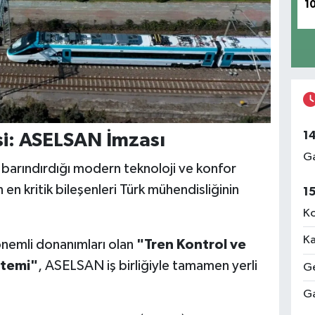
1
1
esi: ASELSAN İmzası
Ga
l, barındırdığı modern teknoloji ve konfor
 en kritik bileşenleri Türk mühendisliğinin
1
Ko
Ka
önemli donanımları olan
"Tren Kontrol ve
stemi"
, ASELSAN iş birliğiyle tamamen yerli
Ge
Ga