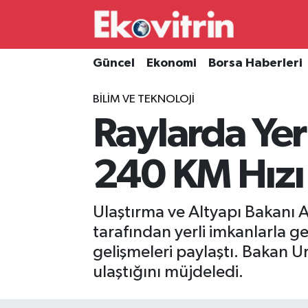
Güncel
Hava Durumu
Güncel
Ekonomi
Borsa Haberleri
Ekonomi
Trafik Durumu
BILIM VE TEKNOLOJI
Raylarda Yerl
Borsa Haberleri
Süper Lig Puan Durumu ve Fikstür
İş Dünyası
Tüm Manşetler
240 KM Hızı
Lojistik
Son Dakika Haberleri
Ulaştırma ve Altyapı Bakanı 
Otovitrin
Haber Arşivi
tarafından yerli imkanlarla geli
gelişmeleri paylaştı. Bakan U
Asayiş
ulaştığını müjdeledi.
Magazin