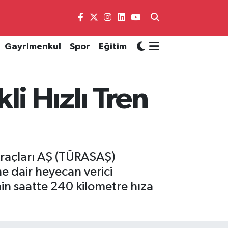
Gayrimenkul
Spor
Eğitim
li Hızlı Tren
Araçları AŞ (TÜRASAŞ)
ine dair heyecan verici
nin saatte 240 kilometre hıza