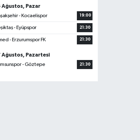
6 Ağustos, Pazar
şakşehir - Kocaelispor
19:00
şiktaş - Eyüpspor
21:30
ed - Erzurumspor FK
21:30
7 Ağustos, Pazartesi
msunspor - Göztepe
21:30