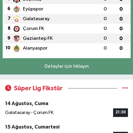
6
Eyüpspor
0
0
7
Galatasaray
0
0
8
Çorum FK
0
0
9
Gaziantep FK
0
0
10
Alanyaspor
0
0
Detaylar için tıklayın
Süper Lig Fikstür
14 Ağustos, Cuma
Galatasaray - Çorum FK
21:30
15 Ağustos, Cumartesi