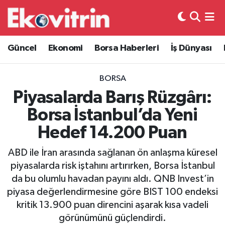
Güncel
Hava Durumu
Güncel
Ekonomi
Borsa Haberleri
İş Dünyası
Ekonomi
Trafik Durumu
BORSA
Borsa Haberleri
Süper Lig Puan Durumu ve Fikstür
Piyasalarda Barış Rüzgârı:
Borsa İstanbul’da Yeni
İş Dünyası
Tüm Manşetler
Hedef 14.200 Puan
Lojistik
Son Dakika Haberleri
ABD ile İran arasında sağlanan ön anlaşma küresel
piyasalarda risk iştahını artırırken, Borsa İstanbul
Otovitrin
Haber Arşivi
da bu olumlu havadan payını aldı. QNB Invest’in
piyasa değerlendirmesine göre BIST 100 endeksi
Asayiş
kritik 13.900 puan direncini aşarak kısa vadeli
görünümünü güçlendirdi.
Magazin