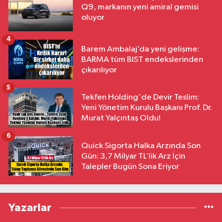
Q9, markanın yeni amiral gemisi
oluyor
4
Barem Ambalaj’da yeni gelişme:
BARMA tüm BIST endekslerinden
çıkarılıyor
5
Tekfen Holding'de Devir Teslim:
Yeni Yönetim Kurulu Başkanı Prof. Dr.
Murat Yalçıntaş Oldu!
6
Quick Sigorta Halka Arzında Son
Gün: 3,7 Milyar TL’lik Arz İçin
Talepler Bugün Sona Eriyor
Yazarlar