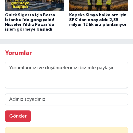
Quick Sigorta için Borsa
Kapeks Kimya halka arz için
İstanbul’da gong çaldı!
SPK’dan onay aldı: 2,35
Hisseler Yıldız Pazar’da
milyar TL’lik arz planlanıyor
işlem görmeye başladı
Yorumlar
Gönder