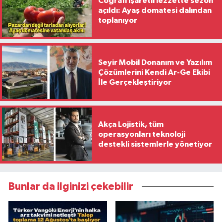
Coğrafi işaretli lezzette sezon
açıldı: Ayaş domatesi dalından
toplanıyor
Seyir Mobil Donanım ve Yazılım
Çözümlerini Kendi Ar-Ge Ekibi
İle Gerçekleştiriyor
Akça Lojistik, tüm
operasyonları teknoloji
destekli sistemlerle yönetiyor
Bunlar da ilginizi çekebilir