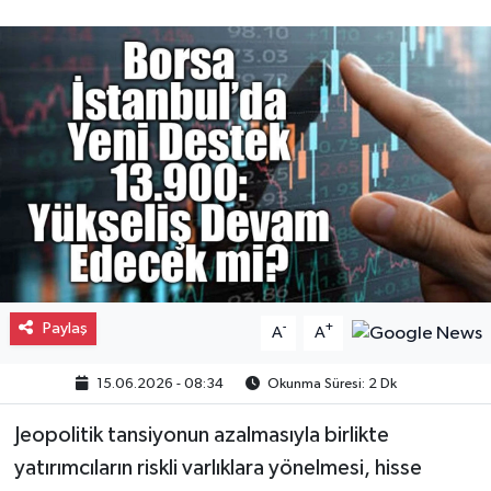
Gayrimenkul
Spor
Eğitim
Paylaş
-
+
A
A
15.06.2026 - 08:34
Okunma Süresi: 2 Dk
Jeopolitik tansiyonun azalmasıyla birlikte
yatırımcıların riskli varlıklara yönelmesi, hisse