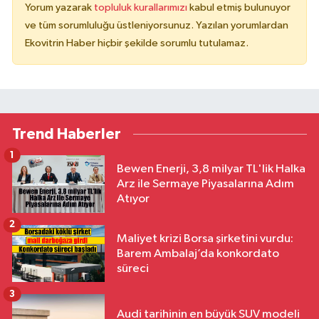
Yorum yazarak
topluluk kurallarımızı
kabul etmiş bulunuyor
ve tüm sorumluluğu üstleniyorsunuz. Yazılan yorumlardan
Ekovitrin Haber hiçbir şekilde sorumlu tutulamaz.
Trend Haberler
1
Bewen Enerji, 3,8 milyar TL'lik Halka
Arz ile Sermaye Piyasalarına Adım
Atıyor
2
Maliyet krizi Borsa şirketini vurdu:
Barem Ambalaj’da konkordato
süreci
3
Audi tarihinin en büyük SUV modeli