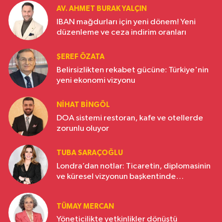
AV. AHMET BURAK YALÇIN
IBAN mağdurları için yeni dönem! Yeni
düzenleme ve ceza indirim oranları
ŞEREF ÖZATA
Belirsizlikten rekabet gücüne: Türkiye'nin
yeni ekonomi vizyonu
NIHAT BINGÖL
DOA sistemi restoran, kafe ve otellerde
zorunlu oluyor
TUBA SARAÇOĞLU
Londra’dan notlar: Ticaretin, diplomasinin
ve küresel vizyonun başkentinde
Türkiye’nin yükselen gücü
TÜMAY MERCAN
Yöneticilikte yetkinlikler dönüştü