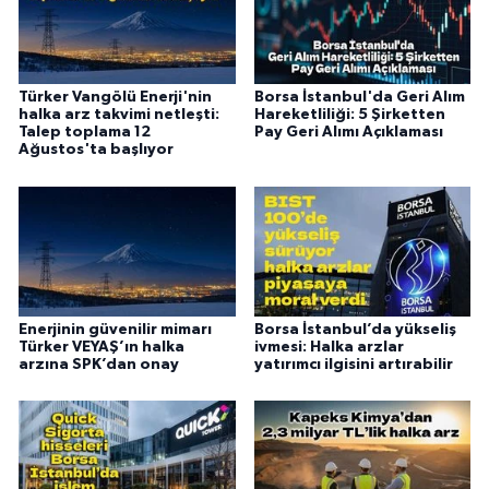
Türker Vangölü Enerji'nin
Borsa İstanbul'da Geri Alım
halka arz takvimi netleşti:
Hareketliliği: 5 Şirketten
Talep toplama 12
Pay Geri Alımı Açıklaması
Ağustos'ta başlıyor
Enerjinin güvenilir mimarı
Borsa İstanbul’da yükseliş
Türker VEYAŞ’ın halka
ivmesi: Halka arzlar
arzına SPK’dan onay
yatırımcı ilgisini artırabilir