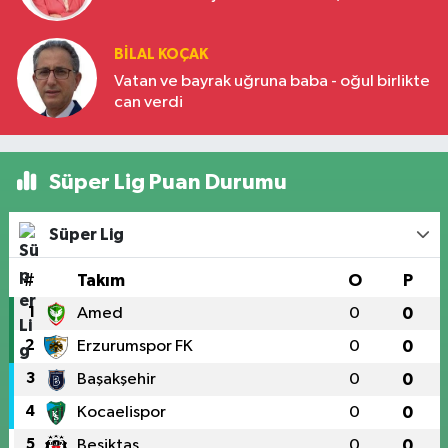
BILAL KOÇAK
Vatan ve bayrak uğruna baba - oğul birlikte
can verdi
Süper Lig Puan Durumu
Süper Lig
#
Takım
O
P
1
Amed
0
0
2
Erzurumspor FK
0
0
3
Başakşehir
0
0
4
Kocaelispor
0
0
5
Beşiktaş
0
0