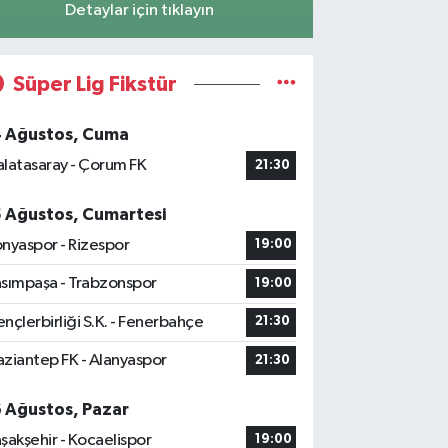
Detaylar için tıklayın
Süper Lig Fikstür
4 Ağustos, Cuma
latasaray - Çorum FK
21:30
5 Ağustos, Cumartesi
nyaspor - Rizespor
19:00
sımpaşa - Trabzonspor
19:00
nçlerbirliği S.K. - Fenerbahçe
21:30
ziantep FK - Alanyaspor
21:30
6 Ağustos, Pazar
şakşehir - Kocaelispor
19:00