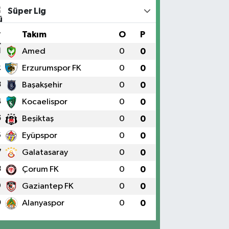
Süper Lig
#
Takım
O
P
1
Amed
0
0
2
Erzurumspor FK
0
0
3
Başakşehir
0
0
4
Kocaelispor
0
0
5
Beşiktaş
0
0
6
Eyüpspor
0
0
7
Galatasaray
0
0
8
Çorum FK
0
0
9
Gaziantep FK
0
0
0
Alanyaspor
0
0