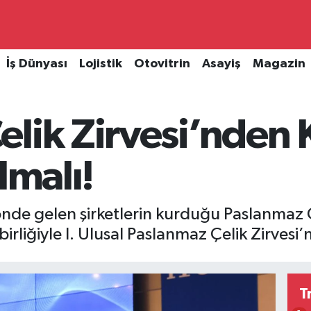
İş Dünyası
Lojistik
Otovitrin
Asayiş
Magazin
lik Zirvesi’nden K
lmalı!
nde gelen şirketlerin kurduğu Paslanmaz 
birliğiyle I. Ulusal Paslanmaz Çelik Zirvesi’n
T