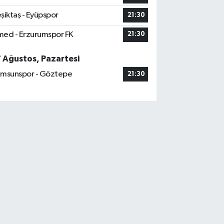
şiktaş - Eyüpspor
21:30
ed - Erzurumspor FK
21:30
7 Ağustos, Pazartesi
msunspor - Göztepe
21:30