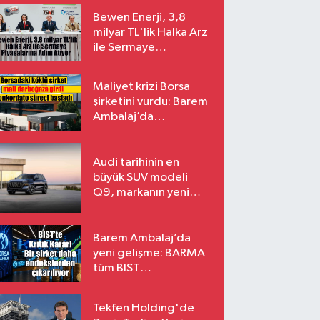
Bewen Enerji, 3,8
milyar TL'lik Halka Arz
ile Sermaye
Piyasalarına Adım
Atıyor
Maliyet krizi Borsa
şirketini vurdu: Barem
Ambalaj’da
konkordato süreci
Audi tarihinin en
büyük SUV modeli
Q9, markanın yeni
amiral gemisi oluyor
Barem Ambalaj’da
yeni gelişme: BARMA
tüm BIST
endekslerinden
çıkarılıyor
Tekfen Holding'de