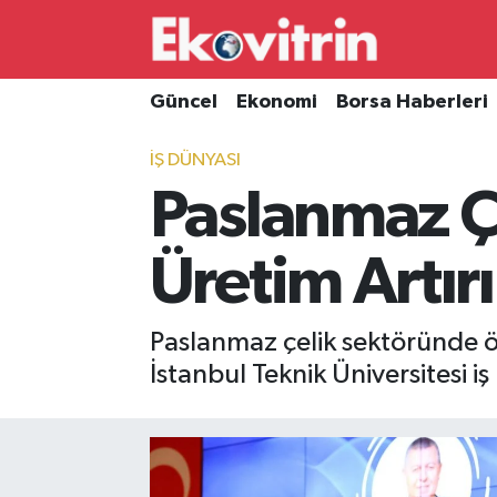
Güncel
Hava Durumu
Güncel
Ekonomi
Borsa Haberleri
Ekonomi
Trafik Durumu
İŞ DÜNYASI
Paslanmaz Çe
Borsa Haberleri
Süper Lig Puan Durumu ve Fikstür
İş Dünyası
Tüm Manşetler
Üretim Artırı
Lojistik
Son Dakika Haberleri
Paslanmaz çelik sektöründe ö
Otovitrin
Haber Arşivi
İstanbul Teknik Üniversitesi iş 
Asayiş
Magazin