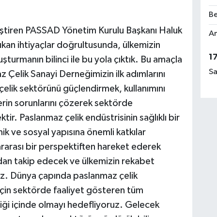
Be
leştiren PASSAD Yönetim Kurulu Başkanı Haluk
Am
an ihtiyaçlar doğrultusunda, ülkemizin
1
luşturmanın bilinci ile bu yola çıktık. Bu amaçla
Sa
Çelik Sanayi Derneğimizin ilk adımlarını
elik sektörünü güçlendirmek, kullanımını
lerin sorunlarını çözerek sektörde
ir. Paslanmaz çelik endüstrisinin sağlıklı bir
k ve sosyal yapısına önemli katkılar
ararası bir perspektiften hareket ederek
ından takip edecek ve ülkemizin rekabet
ız. Dünya çapında paslanmaz çelik
için sektörde faaliyet gösteren tüm
irliği içinde olmayı hedefliyoruz. Gelecek