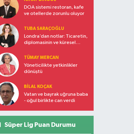
DOA sistemi restoran, kafe
ve otellerde zorunlu oluyor
TUBA SARAÇOĞLU
Londra’dan notlar: Ticaretin,
diplomasinin ve küresel
vizyonun başkentinde
Türkiye’nin yükselen gücü
TÜMAY MERCAN
Yöneticilikte yetkinlikler
dönüştü
BILAL KOÇAK
Vatan ve bayrak uğruna baba
- oğul birlikte can verdi
Süper Lig Puan Durumu