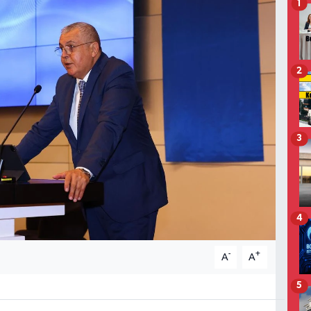
1
2
3
4
-
+
A
A
5