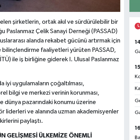
n şirketlerin, ortak akıl ve sürdürülebilir bir
ğu Paslanmaz Çelik Sanayi Derneği (PASSAD)
slararası alanda rekabet gücünü artırmak için
1
e bilinçlendirme faaliyetleri yürüten PASSAD,
Ga
İTÜ) ile iş birliğine giderek I. Ulusal Paslanmaz
1
Ko
da iyi uygulamaların çoğaltılması,
Ka
örel bilgi ve merkezi verinin korunması,
Ge
 ve dünya pazarındaki konumu üzerine
tör liderleri ve alanında uzman akademisyenler
Ga
rlerini paylaştı.
1
N GELİŞMESİ ÜLKEMİZE ÖNEMLİ
Ba