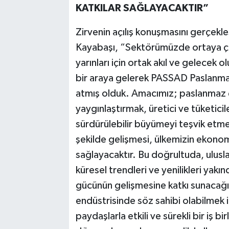
KATKILAR SAĞLAYACAKTIR”
Zirvenin açılış konuşmasını gerçek
Kayabaşı, “Sektörümüzde ortaya çık
yarınları için ortak akıl ve gelecek o
bir araya gelerek PASSAD Paslanmaz 
atmış olduk. Amacımız; paslanmaz ç
yaygınlaştırmak, üretici ve tüketici
sürdürülebilir büyümeyi teşvik etmekt
şekilde gelişmesi, ülkemizin ekonomi
sağlayacaktır. Bu doğrultuda, ulusl
küresel trendleri ve yenilikleri yak
gücünün gelişmesine katkı sunacağ
endüstrisinde söz sahibi olabilmek 
paydaşlarla etkili ve sürekli bir iş b