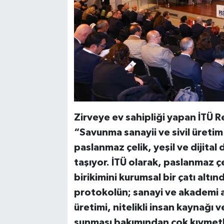
Zirveye ev sahipliği yapan İTÜ R
“Savunma sanayii ve sivil üretim
paslanmaz çelik, yeşil ve dijita
taşıyor. İTÜ olarak, paslanmaz çe
birikimini kurumsal bir çatı alt
protokolün; sanayi ve akademi a
üretimi, nitelikli insan kaynağı 
sunması bakımından çok kıymetl