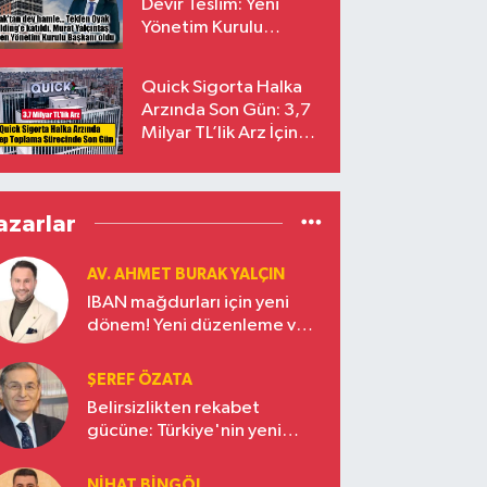
Devir Teslim: Yeni
Yönetim Kurulu
Başkanı Prof. Dr. Murat
Yalçıntaş Oldu!
Quick Sigorta Halka
Arzında Son Gün: 3,7
Milyar TL’lik Arz İçin
Talepler Bugün Sona
Eriyor
azarlar
AV. AHMET BURAK YALÇIN
IBAN mağdurları için yeni
dönem! Yeni düzenleme ve
ceza indirim oranları
ŞEREF ÖZATA
Belirsizlikten rekabet
gücüne: Türkiye'nin yeni
ekonomi vizyonu
NIHAT BINGÖL