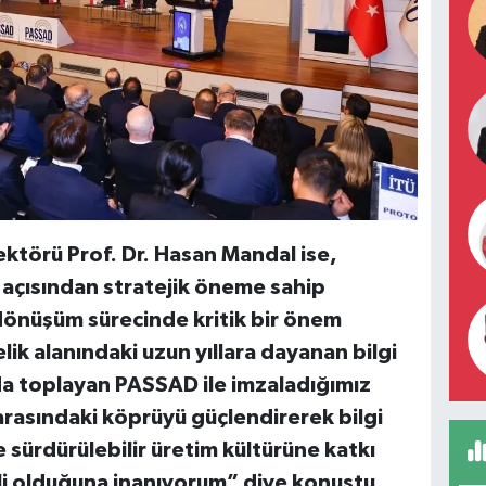
ektörü Prof. Dr. Hasan Mandal ise,
 açısından stratejik öneme sahip
l dönüşüm sürecinde kritik bir önem
lik alanındaki uzun yıllara dayanan bilgi
ında toplayan PASSAD ile imzaladığımız
rasındaki köprüyü güçlendirerek bilgi
ve sürdürülebilir üretim kültürüne katkı
i olduğuna inanıyorum” diye konuştu.