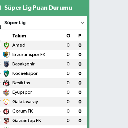
Süper Lig Puan Durumu
Süper Lig
#
Takım
O
P
1
Amed
0
0
2
Erzurumspor FK
0
0
3
Başakşehir
0
0
4
Kocaelispor
0
0
5
Beşiktaş
0
0
6
Eyüpspor
0
0
7
Galatasaray
0
0
8
Çorum FK
0
0
9
Gaziantep FK
0
0