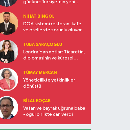
gücüne: Türkiye'nin yeni
ekonomi vizyonu
NIHAT BINGÖL
DOA sistemi restoran, kafe
ve otellerde zorunlu oluyor
TUBA SARAÇOĞLU
Londra’dan notlar: Ticaretin,
diplomasinin ve küresel
vizyonun başkentinde
Türkiye’nin yükselen gücü
TÜMAY MERCAN
Yöneticilikte yetkinlikler
dönüştü
BILAL KOÇAK
Vatan ve bayrak uğruna baba
- oğul birlikte can verdi