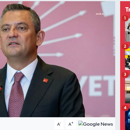
T
1
2
3
4
-
+
A
A