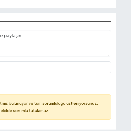
tmiş bulunuyor ve tüm sorumluluğu üstleniyorsunuz.
 şekilde sorumlu tutulamaz.