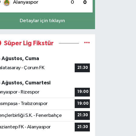
0
Alanyaspor
0
0
Detaylar için tıklayın
Süper Lig Fikstür
4 Ağustos, Cuma
latasaray - Çorum FK
21:30
5 Ağustos, Cumartesi
nyaspor - Rizespor
19:00
sımpaşa - Trabzonspor
19:00
nçlerbirliği S.K. - Fenerbahçe
21:30
ziantep FK - Alanyaspor
21:30