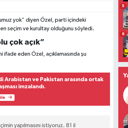
5
umuz yok” diyen Özel, parti içindeki
den seçim ve kurultay olduğunu söyledi.
6
lu çok açık”
ini ifade eden Özel, açıklamasında şu
Y
di Arabistan ve Pakistan arasında ortak
aşması imzalandı.
üle
imin yapılmasını istiyoruz. 81 il