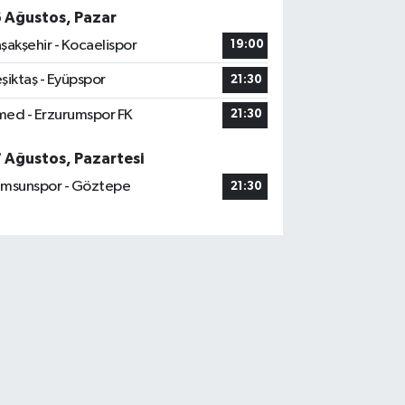
6 Ağustos, Pazar
şakşehir - Kocaelispor
19:00
şiktaş - Eyüpspor
21:30
ed - Erzurumspor FK
21:30
7 Ağustos, Pazartesi
msunspor - Göztepe
21:30