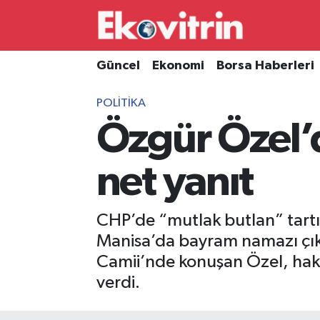
Güncel
Hava Durumu
Güncel
Ekonomi
Borsa Haberleri
Ekonomi
Trafik Durumu
POLITIKA
Özgür Özel’d
Borsa Haberleri
Süper Lig Puan Durumu ve Fikstür
İş Dünyası
Tüm Manşetler
net yanıt
Lojistik
Son Dakika Haberleri
CHP’de “mutlak butlan” tartı
Otovitrin
Haber Arşivi
Manisa’da bayram namazı çık
Camii’nde konuşan Özel, hakkın
Asayiş
verdi.
Magazin