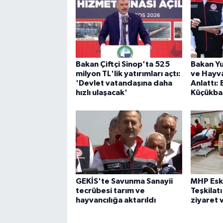
Bakan Çiftçi Sinop'ta 525
Bakan Yu
milyon TL'lik yatırımları açtı:
ve Hayva
'Devlet vatandaşına daha
Anlattı:
hızlı ulaşacak'
Küçükbaş
GEKİS'te Savunma Sanayii
MHP Eski
tecrübesi tarım ve
Teşkilat
hayvancılığa aktarıldı
ziyaret 