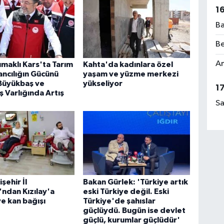
1
Ba
Be
Am
maklı Kars'ta Tarım
Kahta'da kadınlara özel
ncılığın Gücünü
yaşam ve yüzme merkezi
 Büyükbaş ve
yükseliyor
1
 Varlığında Artış
Sa
şehir İl
Bakan Gürlek: 'Türkiye artık
ı'ndan Kızılay'a
eski Türkiye değil. Eski
ve kan bağışı
Türkiye'de şahıslar
güçlüydü. Bugün ise devlet
güçlü, kurumlar güçlüdür'