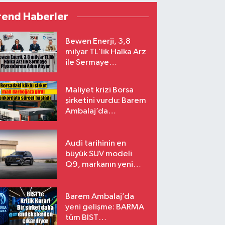
rend Haberler
Bewen Enerji, 3,8
milyar TL'lik Halka Arz
ile Sermaye
Piyasalarına Adım
Atıyor
Maliyet krizi Borsa
şirketini vurdu: Barem
Ambalaj’da
konkordato süreci
Audi tarihinin en
büyük SUV modeli
Q9, markanın yeni
amiral gemisi oluyor
Barem Ambalaj’da
yeni gelişme: BARMA
tüm BIST