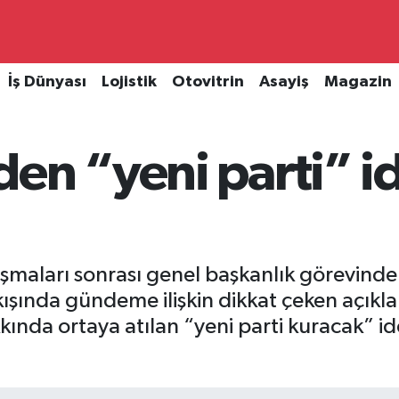
İş Dünyası
Lojistik
Otovitrin
Asayiş
Magazin
en “yeni parti” id
şmaları sonrası genel başkanlık görevind
ışında gündeme ilişkin dikkat çeken açık
da ortaya atılan “yeni parti kuracak” iddia