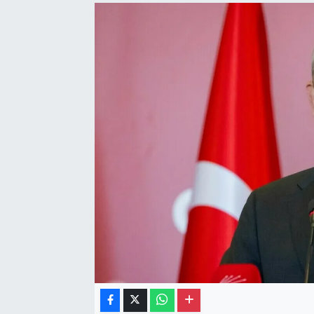
Gayrimenkul
Spor
Eğitim