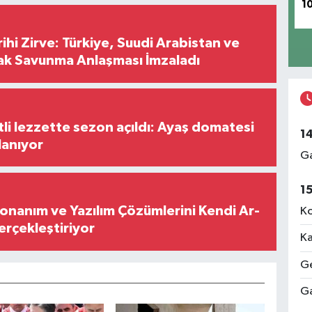
1
hi Zirve: Türkiye, Suudi Arabistan ve
ak Savunma Anlaşması İmzaladı
tli lezzette sezon açıldı: Ayaş domatesi
1
lanıyor
Ga
1
Donanım ve Yazılım Çözümlerini Kendi Ar-
Ko
Gerçekleştiriyor
Ka
Ge
Ga