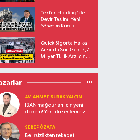
endekslerinden
çıkarılıyor
Tekfen Holding'de
Devir Teslim: Yeni
Yönetim Kurulu
Başkanı Prof. Dr. Murat
Yalçıntaş Oldu!
Quick Sigorta Halka
Arzında Son Gün: 3,7
Milyar TL’lik Arz İçin
Talepler Bugün Sona
Eriyor
azarlar
AV. AHMET BURAK YALÇIN
IBAN mağdurları için yeni
dönem! Yeni düzenleme ve
ceza indirim oranları
ŞEREF ÖZATA
Belirsizlikten rekabet