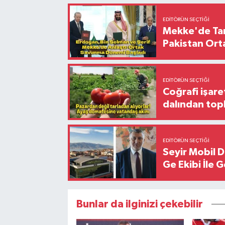
EDITÖRÜN SEÇTIĞI
Mekke'de Tari
Pakistan Ort
EDITÖRÜN SEÇTIĞI
Coğrafi işare
dalından top
EDITÖRÜN SEÇTIĞI
Seyir Mobil 
Ge Ekibi İle 
Bunlar da ilginizi çekebilir