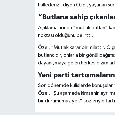
hallederiz” diyen Özel, yaşanan süre
“Butlana sahip çıkanla
Açıklamalarında “mutlak butlan” ka
noktası olduğunu belirtti.
Özel, “Mutlak karar bir milattır. O 
butlancıdır, onlarla bir gönül bağım
dayanışmaya gelen herkes bizim ar
Yeni parti tartışmaları
Son dönemde kulislerde konuşulan ye
Özel, “Şu aşamada kimsenin ayrılmas
bir durumumuz yok” sözleriyle tart