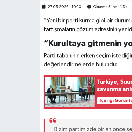
27.05.2026 - 10:10
Okunma Süresi: 1 Dk
“Yeni bir parti kurma gibi bir durum
tartışmaların çözüm adresinin yeni
“Kurultaya gitmenin yo
Parti tabanının erken seçim istediğ
değerlendirmelerde bulundu:
Türkiye, Suu
savunma anl
İçeriği Görünt
“Bizim partimizde bir an önce seç