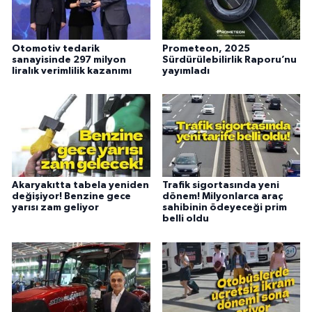
Otomotiv tedarik
Prometeon, 2025
sanayisinde 297 milyon
Sürdürülebilirlik Raporu’nu
liralık verimlilik kazanımı
yayımladı
Akaryakıtta tabela yeniden
Trafik sigortasında yeni
değişiyor! Benzine gece
dönem! Milyonlarca araç
yarısı zam geliyor
sahibinin ödeyeceği prim
belli oldu