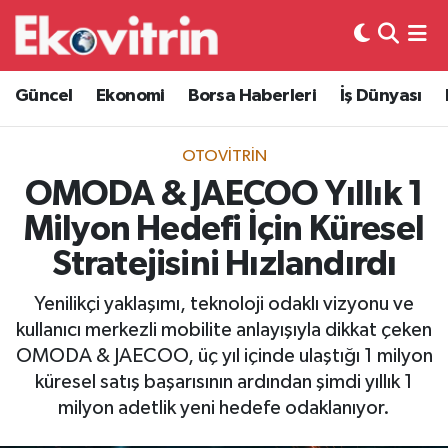
Güncel
Hava Durumu
Güncel
Ekonomi
Borsa Haberleri
İş Dünyası
Ekonomi
Trafik Durumu
OTOVITRIN
Borsa Haberleri
Süper Lig Puan Durumu ve Fikstür
OMODA & JAECOO Yıllık 1
Milyon Hedefi İçin Küresel
İş Dünyası
Tüm Manşetler
Stratejisini Hızlandırdı
Lojistik
Son Dakika Haberleri
Yenilikçi yaklaşımı, teknoloji odaklı vizyonu ve
kullanıcı merkezli mobilite anlayışıyla dikkat çeken
Otovitrin
Haber Arşivi
OMODA & JAECOO, üç yıl içinde ulaştığı 1 milyon
küresel satış başarısının ardından şimdi yıllık 1
Asayiş
milyon adetlik yeni hedefe odaklanıyor.
Magazin