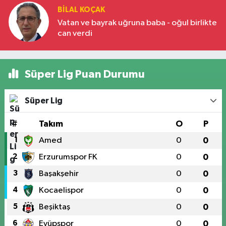
BILAL KOÇAK
Vatan ve bayrak uğruna baba - oğul birlikte
can verdi
Süper Lig Puan Durumu
Süper Lig
#
Takım
O
P
1
Amed
0
0
2
Erzurumspor FK
0
0
3
Başakşehir
0
0
4
Kocaelispor
0
0
5
Beşiktaş
0
0
6
Eyüpspor
0
0