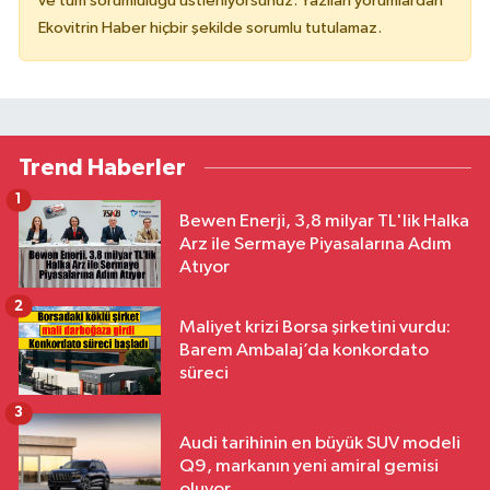
ve tüm sorumluluğu üstleniyorsunuz. Yazılan yorumlardan
Ekovitrin Haber hiçbir şekilde sorumlu tutulamaz.
Trend Haberler
1
Bewen Enerji, 3,8 milyar TL'lik Halka
Arz ile Sermaye Piyasalarına Adım
Atıyor
2
Maliyet krizi Borsa şirketini vurdu:
Barem Ambalaj’da konkordato
süreci
3
Audi tarihinin en büyük SUV modeli
Q9, markanın yeni amiral gemisi
oluyor