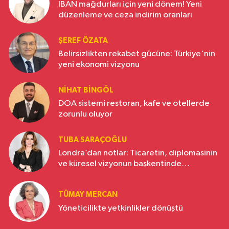
IBAN mağdurları için yeni dönem! Yeni
düzenleme ve ceza indirim oranları
ŞEREF ÖZATA
Belirsizlikten rekabet gücüne: Türkiye'nin
yeni ekonomi vizyonu
NIHAT BINGÖL
DOA sistemi restoran, kafe ve otellerde
zorunlu oluyor
TUBA SARAÇOĞLU
Londra’dan notlar: Ticaretin, diplomasinin
ve küresel vizyonun başkentinde
Türkiye’nin yükselen gücü
TÜMAY MERCAN
Yöneticilikte yetkinlikler dönüştü