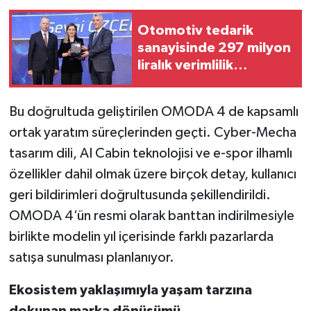
Otomotiv tedarik
sanayisinde 297 milyon
liralık verimlilik
kazanımı
Bu doğrultuda geliştirilen OMODA 4 de kapsamlı
ortak yaratım süreçlerinden geçti. Cyber-Mecha
tasarım dili, AI Cabin teknolojisi ve e-spor ilhamlı
özellikler dahil olmak üzere birçok detay, kullanıcı
geri bildirimleri doğrultusunda şekillendirildi.
OMODA 4’ün resmi olarak banttan indirilmesiyle
birlikte modelin yıl içerisinde farklı pazarlarda
satışa sunulması planlanıyor.
Ekosistem yaklaşımıyla yaşam tarzına
dokunan marka dönüşümü