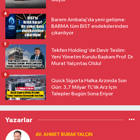
4
Barem Ambalaj’da yeni gelişme:
BARMA tüm BIST endekslerinden
çıkarılıyor
5
Tekfen Holding'de Devir Teslim:
Yeni Yönetim Kurulu Başkanı Prof. Dr.
Murat Yalçıntaş Oldu!
6
Quick Sigorta Halka Arzında Son
Gün: 3,7 Milyar TL’lik Arz İçin
Talepler Bugün Sona Eriyor
Yazarlar
AV. AHMET BURAK YALÇIN