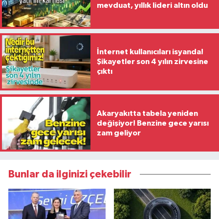
mevduat, yıllık lideri altın oldu
İnternet kullanıcıları isyanda!
Şikayetler son 4 yılın zirvesine
çıktı
Akaryakıtta tabela yeniden
değişiyor! Benzine gece yarısı
zam geliyor
Bunlar da ilginizi çekebilir