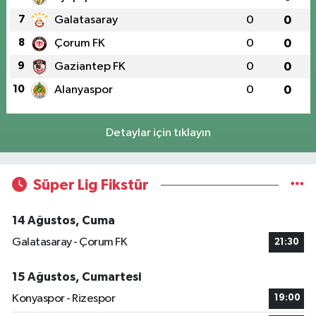
7
Galatasaray
0
0
8
Çorum FK
0
0
9
Gaziantep FK
0
0
10
Alanyaspor
0
0
Detaylar için tıklayın
Süper Lig Fikstür
14 Ağustos, Cuma
Galatasaray - Çorum FK
21:30
15 Ağustos, Cumartesi
Konyaspor - Rizespor
19:00