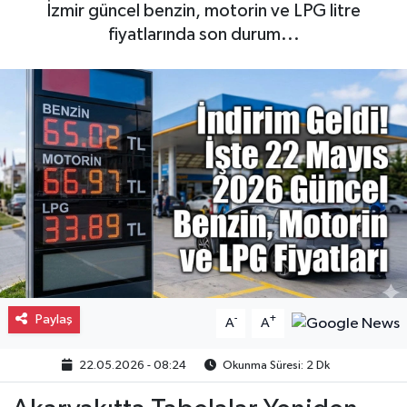
İzmir güncel benzin, motorin ve LPG litre
Gayrimenkul
fiyatlarında son durum...
Spor
Eğitim
Paylaş
-
+
A
A
22.05.2026 - 08:24
Okunma Süresi: 2 Dk