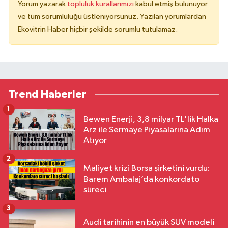
Yorum yazarak
topluluk kurallarımızı
kabul etmiş bulunuyor
ve tüm sorumluluğu üstleniyorsunuz. Yazılan yorumlardan
Ekovitrin Haber hiçbir şekilde sorumlu tutulamaz.
Trend Haberler
1
Bewen Enerji, 3,8 milyar TL'lik Halka
Arz ile Sermaye Piyasalarına Adım
Atıyor
2
Maliyet krizi Borsa şirketini vurdu:
Barem Ambalaj’da konkordato
süreci
3
Audi tarihinin en büyük SUV modeli