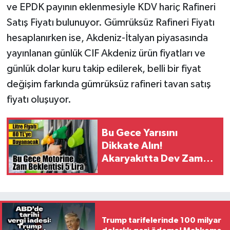
ve EPDK payının eklenmesiyle KDV hariç Rafineri
Satış Fiyatı bulunuyor. Gümrüksüz Rafineri Fiyatı
hesaplanırken ise, Akdeniz-İtalyan piyasasında
yayınlanan günlük CIF Akdeniz ürün fiyatları ve
günlük dolar kuru takip edilerek, belli bir fiyat
değişim farkında gümrüksüz rafineri tavan satış
fiyatı oluşuyor.
Bu Gece Yarısını
Dikkate Alın!
Akaryakıtta Dev Zam
Dalgası: Depoları
Şimdiden Doldurun
Trump tarifelerinde 100 milyar