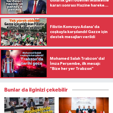
dolarlık geri ödeme! Mahkeme
kararı sonrası Hazine harekete
geçti
Filistin Konvoyu Adana'da
coşkuyla karşılandı! Gazze için
destek mesajları verildi
Mohamed Salah Trabzon'da!
İmza Perşembe, ilk mesajı:
"Bize her yer Trabzon"
Bunlar da ilginizi çekebilir