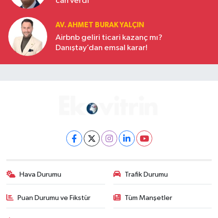
can verdi
AV. AHMET BURAK YALÇIN
Airbnb geliri ticari kazanç mı?
Danıştay’dan emsal karar!
Hava Durumu
Trafik Durumu
Puan Durumu ve Fikstür
Tüm Manşetler