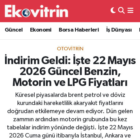
Güncel
Hava Durumu
Güncel
Ekonomi
Borsa Haberleri
İş Dünyası
Ekonomi
Trafik Durumu
OTOVITRIN
Borsa Haberleri
Süper Lig Puan Durumu ve Fikstür
İndirim Geldi: İşte 22 Mayıs
2026 Güncel Benzin,
İş Dünyası
Tüm Manşetler
Motorin ve LPG Fiyatları
Lojistik
Son Dakika Haberleri
Küresel piyasalarda brent petrol ve döviz
kurundaki hareketlilik akaryakıt fiyatlarını
Otovitrin
Haber Arşivi
doğrudan etkilemeye devam ediyor. Dün gelen
zammın ardından motorin grubunda bu kez
Asayiş
tabelalar indirim yönünde değişti. İşte 22 Mayıs
2026 Cuma günü itibarıyla İstanbul, Ankara ve
Magazin