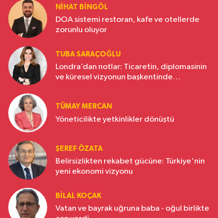
NIHAT BINGÖL
DOA sistemi restoran, kafe ve otellerde
zorunlu oluyor
TUBA SARAÇOĞLU
Londra’dan notlar: Ticaretin, diplomasinin
ve küresel vizyonun başkentinde
Türkiye’nin yükselen gücü
TÜMAY MERCAN
Yöneticilikte yetkinlikler dönüştü
ŞEREF ÖZATA
Belirsizlikten rekabet gücüne: Türkiye'nin
yeni ekonomi vizyonu
BILAL KOÇAK
Vatan ve bayrak uğruna baba - oğul birlikte