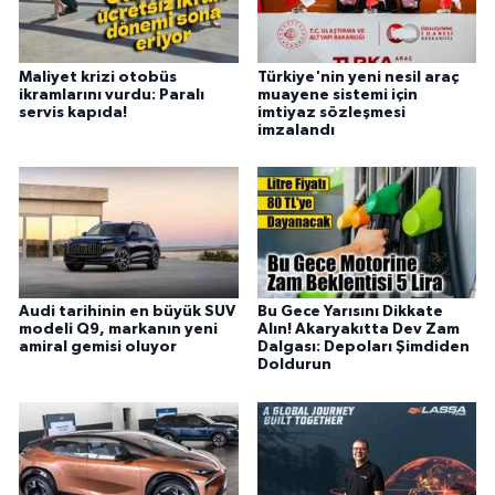
Maliyet krizi otobüs
Türkiye'nin yeni nesil araç
ikramlarını vurdu: Paralı
muayene sistemi için
servis kapıda!
imtiyaz sözleşmesi
imzalandı
Audi tarihinin en büyük SUV
Bu Gece Yarısını Dikkate
modeli Q9, markanın yeni
Alın! Akaryakıtta Dev Zam
amiral gemisi oluyor
Dalgası: Depoları Şimdiden
Doldurun