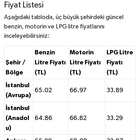
Fiyat Listesi
Aşağıdaki tabloda, üç büyük şehirdeki güncel
benzin, motorin ve LPG litre fiyatlarını
inceleyebilirsiniz:
Benzin
Motorin
LPG Litre
Şehir /
Litre Fiyatı
Litre Fiyatı
Fiyatı
Bölge
(TL)
(TL)
(TL)
İstanbul
65.02
66.97
33.89
(Avrupa)
İstanbul
(Anadol
64.86
66.82
33.29
u)