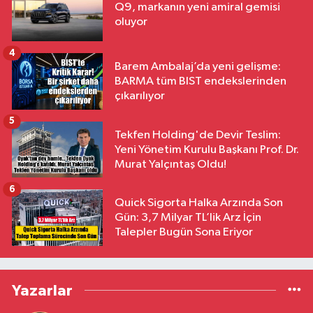
Q9, markanın yeni amiral gemisi
oluyor
4
Barem Ambalaj’da yeni gelişme:
BARMA tüm BIST endekslerinden
çıkarılıyor
5
Tekfen Holding'de Devir Teslim:
Yeni Yönetim Kurulu Başkanı Prof. Dr.
Murat Yalçıntaş Oldu!
6
Quick Sigorta Halka Arzında Son
Gün: 3,7 Milyar TL’lik Arz İçin
Talepler Bugün Sona Eriyor
Yazarlar