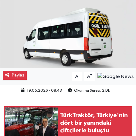
Gayrimenkul
Spor
Eğitim
Paylaş
-
+
A
A
19.05.2026 - 08:43
Okunma Süresi: 2 Dk
TürkTraktör, Türkiye'nin
dört bir yanındaki
çiftçilerle buluştu