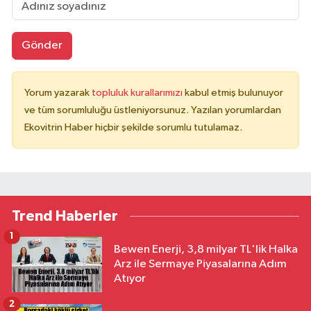
Gönder
Yorum yazarak
topluluk kurallarımızı
kabul etmiş bulunuyor
ve tüm sorumluluğu üstleniyorsunuz. Yazılan yorumlardan
Ekovitrin Haber hiçbir şekilde sorumlu tutulamaz.
Trend Haberler
1
Bewen Enerji, 3,8 milyar TL'lik Halka
Arz ile Sermaye Piyasalarına Adım
Atıyor
2