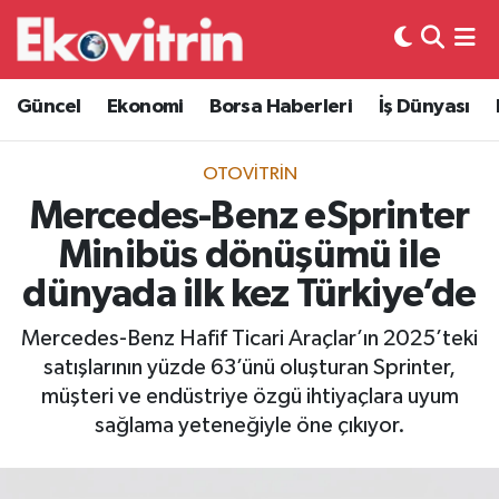
Güncel
Hava Durumu
Güncel
Ekonomi
Borsa Haberleri
İş Dünyası
Ekonomi
Trafik Durumu
OTOVITRIN
Borsa Haberleri
Süper Lig Puan Durumu ve Fikstür
Mercedes-Benz eSprinter
Minibüs dönüşümü ile
İş Dünyası
Tüm Manşetler
dünyada ilk kez Türkiye’de
Lojistik
Son Dakika Haberleri
Mercedes-Benz Hafif Ticari Araçlar’ın 2025’teki
satışlarının yüzde 63’ünü oluşturan Sprinter,
Otovitrin
Haber Arşivi
müşteri ve endüstriye özgü ihtiyaçlara uyum
sağlama yeteneğiyle öne çıkıyor.
Asayiş
Magazin