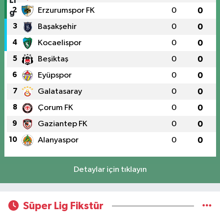
2
Erzurumspor FK
0
0
3
Başakşehir
0
0
4
Kocaelispor
0
0
5
Beşiktaş
0
0
6
Eyüpspor
0
0
7
Galatasaray
0
0
8
Çorum FK
0
0
9
Gaziantep FK
0
0
10
Alanyaspor
0
0
Detaylar için tıklayın
Süper Lig Fikstür