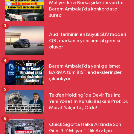
Maliyet krizi Borsa şirketini vurdu:
Barem Ambalaj’da konkordato
süreci
3
Audi tarihinin en büyük SUV modeli
Q9, markanın yeni amiral gemisi
oluyor
4
Barem Ambalaj’da yeni gelişme:
BARMA tüm BIST endekslerinden
çıkarılıyor
5
Tekfen Holding'de Devir Teslim:
Yeni Yönetim Kurulu Başkanı Prof. Dr.
Murat Yalçıntaş Oldu!
6
Quick Sigorta Halka Arzında Son
Gün: 3,7 Milyar TL’lik Arz İçin