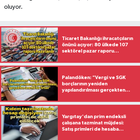
oluyor.
Ticaret Bakanlığı ihracatçıların
önünü açıyor: 80 ülkede 107
sektörel pazar raporu
hazırlandı
Palandöken: "Vergi ve SGK
borçlarının yeniden
yapılandırılması gerçekten
önemli bir fırsat"
Yargıtay'dan prim endeksli
çalışana tazminat müjdesi:
Satış primleri de hesaba
katılacak