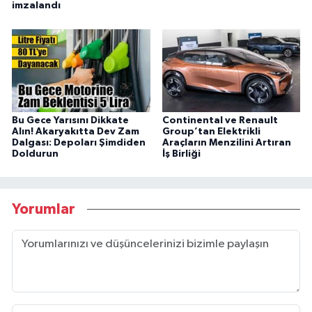
imzalandı
Bu Gece Yarısını Dikkate
Continental ve Renault
Alın! Akaryakıtta Dev Zam
Group’tan Elektrikli
Dalgası: Depoları Şimdiden
Araçların Menzilini Artıran
Doldurun
İş Birliği
Yorumlar