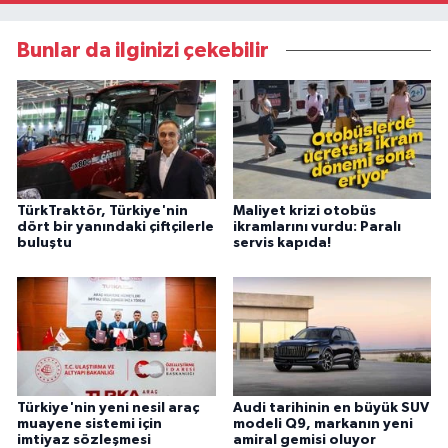
Bunlar da ilginizi çekebilir
TürkTraktör, Türkiye'nin
Maliyet krizi otobüs
dört bir yanındaki çiftçilerle
ikramlarını vurdu: Paralı
buluştu
servis kapıda!
Türkiye'nin yeni nesil araç
Audi tarihinin en büyük SUV
muayene sistemi için
modeli Q9, markanın yeni
imtiyaz sözleşmesi
amiral gemisi oluyor