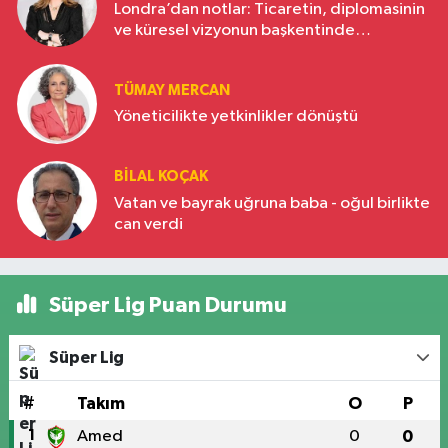
Londra’dan notlar: Ticaretin, diplomasinin
ve küresel vizyonun başkentinde
Türkiye’nin yükselen gücü
TÜMAY MERCAN
Yöneticilikte yetkinlikler dönüştü
BILAL KOÇAK
Vatan ve bayrak uğruna baba - oğul birlikte
can verdi
Süper Lig Puan Durumu
Süper Lig
#
Takım
O
P
1
Amed
0
0