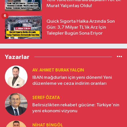
Murat Yalçıntaş Oldu!
6
Quick Sigorta Halka Arzında Son
Gün: 3,7 Milyar TL’lik Arz İçin
Talepler Bugün Sona Eriyor
Yazarlar
AV. AHMET BURAK YALÇIN
IBAN mağdurları için yeni dönem! Yeni
düzenleme ve ceza indirim oranları
ŞEREF ÖZATA
Belirsizlikten rekabet gücüne: Türkiye'nin
yeni ekonomi vizyonu
NIHAT BINGÖL