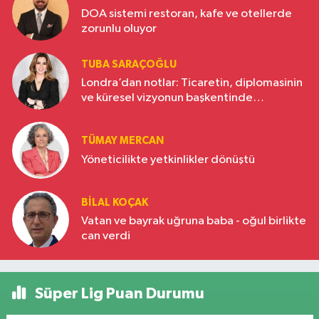
DOA sistemi restoran, kafe ve otellerde
zorunlu oluyor
TUBA SARAÇOĞLU
Londra’dan notlar: Ticaretin, diplomasinin
ve küresel vizyonun başkentinde
Türkiye’nin yükselen gücü
TÜMAY MERCAN
Yöneticilikte yetkinlikler dönüştü
BILAL KOÇAK
Vatan ve bayrak uğruna baba - oğul birlikte
can verdi
Süper Lig Puan Durumu