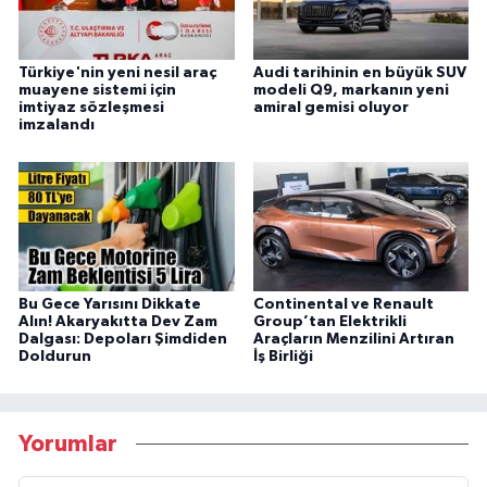
Türkiye'nin yeni nesil araç
Audi tarihinin en büyük SUV
muayene sistemi için
modeli Q9, markanın yeni
imtiyaz sözleşmesi
amiral gemisi oluyor
imzalandı
Bu Gece Yarısını Dikkate
Continental ve Renault
Alın! Akaryakıtta Dev Zam
Group’tan Elektrikli
Dalgası: Depoları Şimdiden
Araçların Menzilini Artıran
Doldurun
İş Birliği
Yorumlar