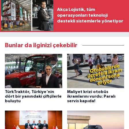
Akça Lojistik, tüm
operasyonları teknoloji
destekli sistemlerle yönetiyor
Bunlar da ilginizi çekebilir
TürkTraktör, Türkiye'nin
Maliyet krizi otobüs
dört bir yanındaki çiftçilerle
ikramlarını vurdu: Paralı
buluştu
servis kapıda!