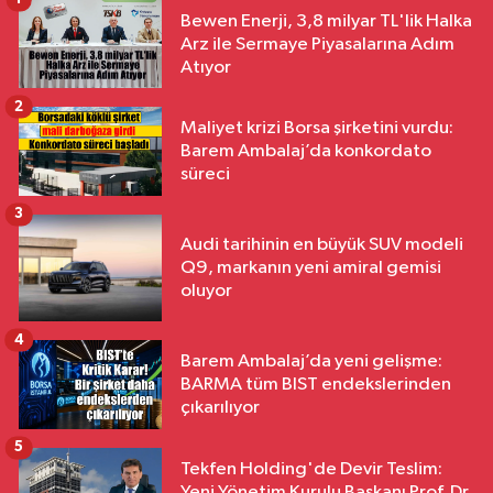
Bewen Enerji, 3,8 milyar TL'lik Halka
Arz ile Sermaye Piyasalarına Adım
Atıyor
2
Maliyet krizi Borsa şirketini vurdu:
Barem Ambalaj’da konkordato
süreci
3
Audi tarihinin en büyük SUV modeli
Q9, markanın yeni amiral gemisi
oluyor
4
Barem Ambalaj’da yeni gelişme:
BARMA tüm BIST endekslerinden
çıkarılıyor
5
Tekfen Holding'de Devir Teslim:
Yeni Yönetim Kurulu Başkanı Prof. Dr.