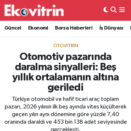
Güncel
Hava Durumu
Güncel
Ekonomi
Borsa Haberleri
İş Dünyası
Ekonomi
Trafik Durumu
OTOVITRIN
Borsa Haberleri
Süper Lig Puan Durumu ve Fikstür
Otomotiv pazarında
daralma sinyalleri: Beş
İş Dünyası
Tüm Manşetler
yıllık ortalamanın altına
Lojistik
Son Dakika Haberleri
geriledi
Otovitrin
Haber Arşivi
Türkiye otomobil ve hafif ticari araç toplam
pazarı, 2026 yılının ilk beş ayında vites küçülterek
Asayiş
geçen yılın aynı dönemine göre yüzde 7,40
oranında daraldı ve 453 bin 138 adet seviyesinde
Magazin
gerçekleşti.