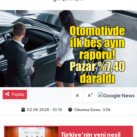
Gayrimenkul
Spor
Eğitim
Paylaş
-
+
A
A
02.06.2026 - 10:16
Okunma Süresi: 3 Dk
Türkiye'nin yeni nesil