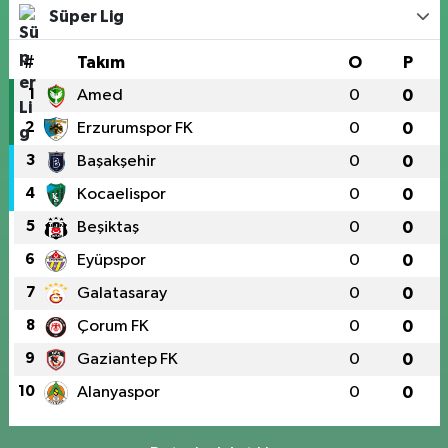
Süper Lig
#
Takım
O
P
1
Amed
0
0
2
Erzurumspor FK
0
0
3
Başakşehir
0
0
4
Kocaelispor
0
0
5
Beşiktaş
0
0
6
Eyüpspor
0
0
7
Galatasaray
0
0
8
Çorum FK
0
0
9
Gaziantep FK
0
0
10
Alanyaspor
0
0