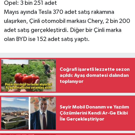
Opel: 3 bin 251 adet
Mayıs ayında Tesla 370 adet satış rakamına
ulaşırken, Çinli otomobil markası Chery, 2 bin 200
adet satış gerçekleştirdi. Diğer bir Çinli marka
olan BYD ise 152 adet satış yaptı.
Coğrafi işaretli lezzette sezon
açıldı: Ayaş domatesi dalından
toplanıyor
Seyir Mobil Donanım ve Yazılım
Çözümlerini Kendi Ar-Ge Ekibi
İle Gerçekleştiriyor