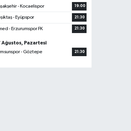
şakşehir - Kocaelispor
19:00
şiktaş - Eyüpspor
21:30
ed - Erzurumspor FK
21:30
7 Ağustos, Pazartesi
msunspor - Göztepe
21:30