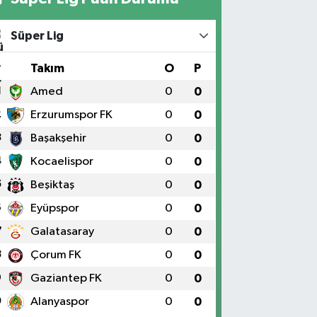
Süper Lig
#
Takım
O
P
1
Amed
0
0
2
Erzurumspor FK
0
0
3
Başakşehir
0
0
4
Kocaelispor
0
0
5
Beşiktaş
0
0
6
Eyüpspor
0
0
7
Galatasaray
0
0
8
Çorum FK
0
0
9
Gaziantep FK
0
0
0
Alanyaspor
0
0