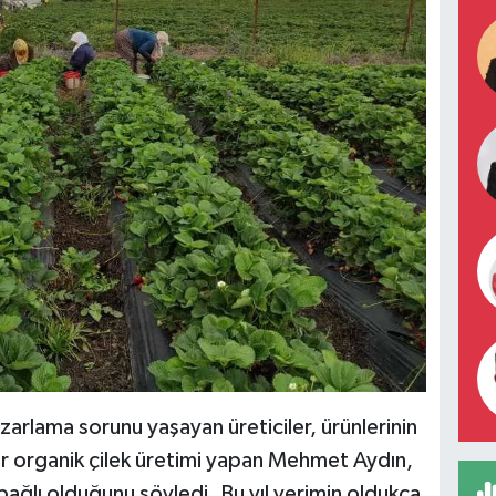
rlama sorunu yaşayan üreticiler, ürünlerinin
ldır organik çilek üretimi yapan Mehmet Aydın,
bağlı olduğunu söyledi. Bu yıl verimin oldukça