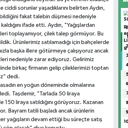
e ciddi sorunlar yaşadıklarını belirten Aydın,
bildiğini fakat talebin düşmesi nedeniyle
kaldığını ifade etti. Aydın, "Yağışlardan
kleri toplayamıyor, çilek talep görmüyor. Bu
ldik. Ürünlerimiz satılamadığı için bahçelerde
ızla başka illere götürmeye çalışıyoruz ancak
tleri nedeniyle zarar ediyoruz. Gelirimiz
inde birkaç firmanın gelip çileklerimizi toptan
uz" dedi.
 hasadın en yoğun döneminde olmalarına
edi. Taşdemir, "Tarlada 50 liraya
e 150 liraya satıldığını görüyoruz. Kazanan
yor. Bayram tatili başladı ancak ürünlerin
r yağışların devam ettiği bu süreçte satış
1
ü çöp olacak" diye konuştu.