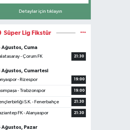
Detaylar için tıklayın
Süper Lig Fikstür
4 Ağustos, Cuma
latasaray - Çorum FK
21:30
5 Ağustos, Cumartesi
nyaspor - Rizespor
19:00
sımpaşa - Trabzonspor
19:00
nçlerbirliği S.K. - Fenerbahçe
21:30
ziantep FK - Alanyaspor
21:30
6 Ağustos, Pazar