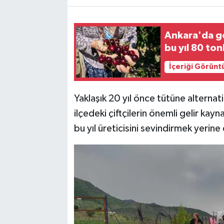
Ankara'da ge
bu yıl 80 to
İçeriği Görünt
Yaklaşık 20 yıl önce tütüne alterna
ilçedeki çiftçilerin önemli gelir kayna
bu yıl üreticisini sevindirmek yerine