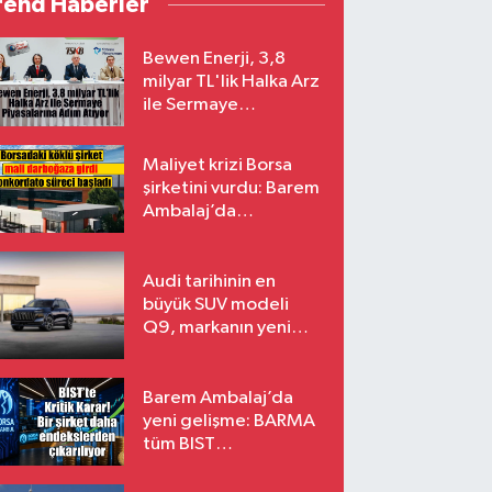
rend Haberler
Bewen Enerji, 3,8
milyar TL'lik Halka Arz
ile Sermaye
Piyasalarına Adım
Atıyor
Maliyet krizi Borsa
şirketini vurdu: Barem
Ambalaj’da
konkordato süreci
Audi tarihinin en
büyük SUV modeli
Q9, markanın yeni
amiral gemisi oluyor
Barem Ambalaj’da
yeni gelişme: BARMA
tüm BIST
endekslerinden
çıkarılıyor