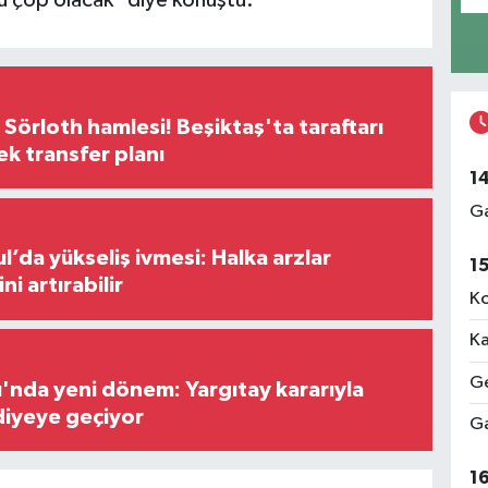
 Sörloth hamlesi! Beşiktaş'ta taraftarı
ek transfer planı
1
Ga
l’da yükseliş ivmesi: Halka arzlar
1
ini artırabilir
Ko
Ka
Ge
ı'nda yeni dönem: Yargıtay kararıyla
diyeye geçiyor
Ga
1