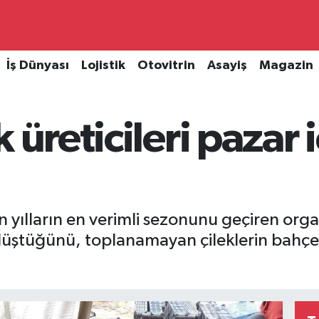
İş Dünyası
Lojistik
Otovitrin
Asayiş
Magazin
 üreticileri pazar 
yılların en verimli sezonunu geçiren organi
n düştüğünü, toplanamayan çileklerin bahç