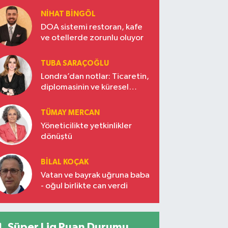
NIHAT BINGÖL
DOA sistemi restoran, kafe
ve otellerde zorunlu oluyor
TUBA SARAÇOĞLU
Londra’dan notlar: Ticaretin,
diplomasinin ve küresel
vizyonun başkentinde
Türkiye’nin yükselen gücü
TÜMAY MERCAN
Yöneticilikte yetkinlikler
dönüştü
BILAL KOÇAK
Vatan ve bayrak uğruna baba
- oğul birlikte can verdi
Süper Lig Puan Durumu