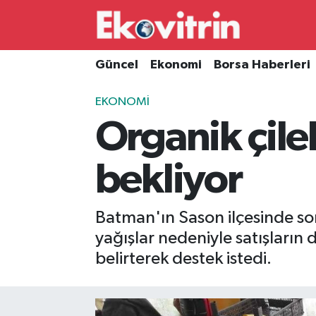
Güncel
Hava Durumu
Güncel
Ekonomi
Borsa Haberleri
Ekonomi
Trafik Durumu
EKONOMI
Organik çilek
Borsa Haberleri
Süper Lig Puan Durumu ve Fikstür
İş Dünyası
Tüm Manşetler
bekliyor
Lojistik
Son Dakika Haberleri
Batman'ın Sason ilçesinde son 
Otovitrin
Haber Arşivi
yağışlar nedeniyle satışları
belirterek destek istedi.
Asayiş
Magazin