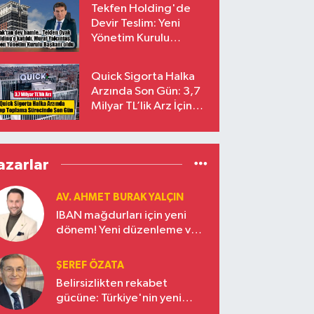
Tekfen Holding'de
Devir Teslim: Yeni
Yönetim Kurulu
Başkanı Prof. Dr. Murat
Yalçıntaş Oldu!
Quick Sigorta Halka
Arzında Son Gün: 3,7
Milyar TL’lik Arz İçin
Talepler Bugün Sona
Eriyor
azarlar
AV. AHMET BURAK YALÇIN
IBAN mağdurları için yeni
dönem! Yeni düzenleme ve
ceza indirim oranları
ŞEREF ÖZATA
Belirsizlikten rekabet
gücüne: Türkiye'nin yeni
ekonomi vizyonu