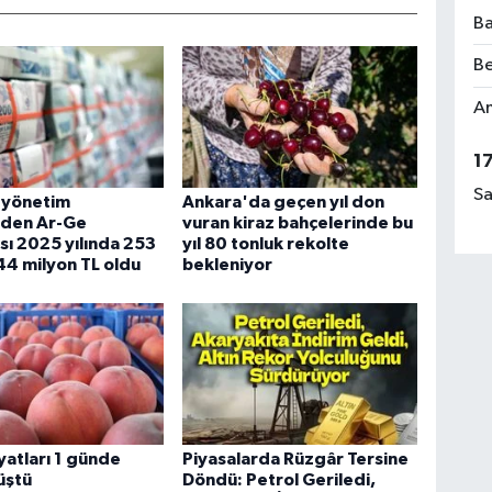
Ba
Be
Am
1
Sa
 yönetim
Ankara'da geçen yıl don
nden Ar-Ge
vuran kiraz bahçelerinde bu
ı 2025 yılında 253
yıl 80 tonluk rekolte
44 milyon TL oldu
bekleniyor
iyatları 1 günde
Piyasalarda Rüzgâr Tersine
üştü
Döndü: Petrol Geriledi,