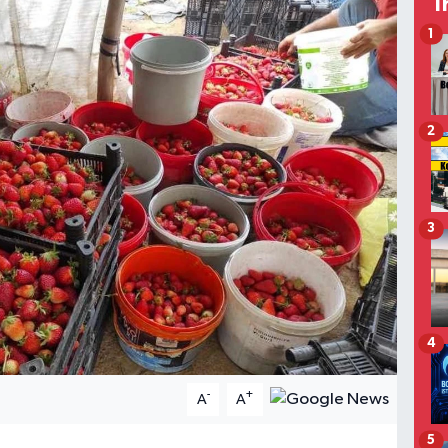
T
1
2
3
4
-
+
A
A
5