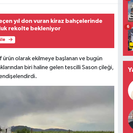
çen yıl don vuran kiraz bahçelerinde
6
nluk rekolte bekleniyor
üle
tif ürün olarak ekilmeye başlanan ve bugün
klarından biri haline gelen tescilli Sason çileği,
Y
 endişelendirdi.