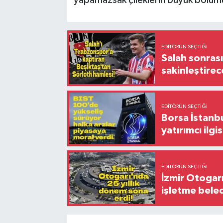
EDITÖRÜN SEÇTIĞI
Salah sonrası
sakinleştirec
EDITÖRÜN SEÇTIĞI
Borsa İstanbu
yatırımcı ilgis
EDITÖRÜN SEÇTIĞI
İzmir Otogar
işletme bele