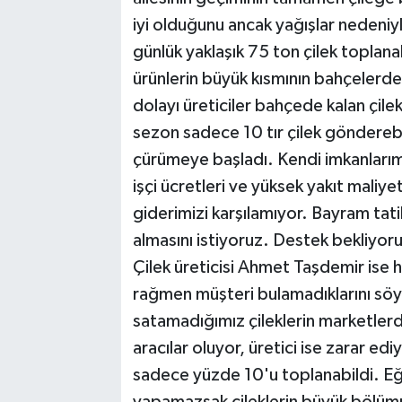
iyi olduğunu ancak yağışlar nedeniyl
günlük yaklaşık 75 ton çilek toplana
ürünlerin büyük kısmının bahçelerde 
dolayı üreticiler bahçede kalan çile
sezon sadece 10 tır çilek gönderebi
çürümeye başladı. Kendi imkanlarım
işçi ücretleri ve yüksek yakıt maliye
giderimizi karşılamıyor. Bayram tatil
almasını istiyoruz. Destek bekliyor
Çilek üreticisi Ahmet Taşdemir ise
rağmen müşteri bulamadıklarını söyl
satamadığımız çileklerin marketlerd
aracılar oluyor, üretici ise zarar edi
sadece yüzde 10'u toplanabildi. Eğe
yapamazsak çileklerin büyük bölüm