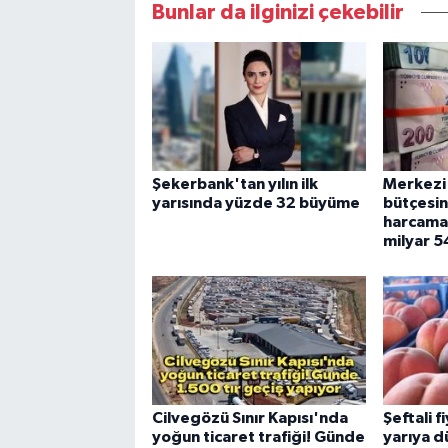
Bunlar da ilginizi çekebilir
Şekerbank'tan yılın ilk
Merkezi
yarısında yüzde 32 büyüme
bütçesi
harcamas
milyar 5
Cilvegözü Sınır Kapısı'nda
Şeftali f
yoğun ticaret trafiği! Günde
yarıya d