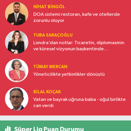
NIHAT BINGÖL
DOA sistemi restoran, kafe ve otellerde
zorunlu oluyor
TUBA SARAÇOĞLU
Londra’dan notlar: Ticaretin, diplomasinin
ve küresel vizyonun başkentinde
Türkiye’nin yükselen gücü
TÜMAY MERCAN
Yöneticilikte yetkinlikler dönüştü
BILAL KOÇAK
Vatan ve bayrak uğruna baba - oğul birlikte
can verdi
Süper Lig Puan Durumu