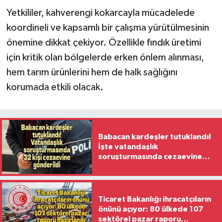
Yetkililer, kahverengi kokarcayla mücadelede
koordineli ve kapsamlı bir çalışma yürütülmesinin
önemine dikkat çekiyor. Özellikle fındık üretimi
için kritik olan bölgelerde erken önlem alınması,
hem tarım ürünlerini hem de halk sağlığını
korumada etkili olacak.
Babacan kardeşler tutuklandı!
İşte vatandaşlık
soruşturmasında cezaevine
gönderilen 32 isim
Ticaret Bakanlığı ihracatçıların
önünü açıyor: 80 ülkede 107
sektörel pazar raporu