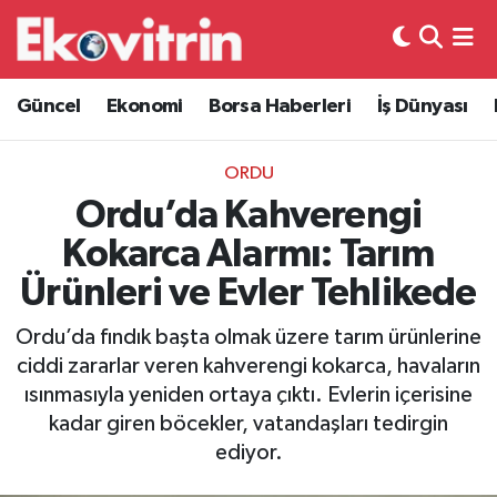
Güncel
Hava Durumu
Güncel
Ekonomi
Borsa Haberleri
İş Dünyası
Ekonomi
Trafik Durumu
ORDU
Borsa Haberleri
Süper Lig Puan Durumu ve Fikstür
Ordu’da Kahverengi
Kokarca Alarmı: Tarım
İş Dünyası
Tüm Manşetler
Ürünleri ve Evler Tehlikede
Lojistik
Son Dakika Haberleri
Ordu’da fındık başta olmak üzere tarım ürünlerine
ciddi zararlar veren kahverengi kokarca, havaların
Otovitrin
Haber Arşivi
ısınmasıyla yeniden ortaya çıktı. Evlerin içerisine
kadar giren böcekler, vatandaşları tedirgin
Asayiş
ediyor.
Magazin