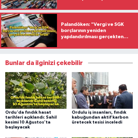
hazırlandı
Palandöken: "Vergi ve SGK
borçlarının yeniden
yapılandırılması gerçekten
önemli bir fırsat"
Bunlar da ilginizi çekebilir
Ordu'da fındık hasat
Ordulu iş insanları, fındık
tarihleri açıklandı: Sahil
kabuğundan aktif karbon
kesimi 10 Ağustos’ta
üretecek tesisi inceledi
başlayacak