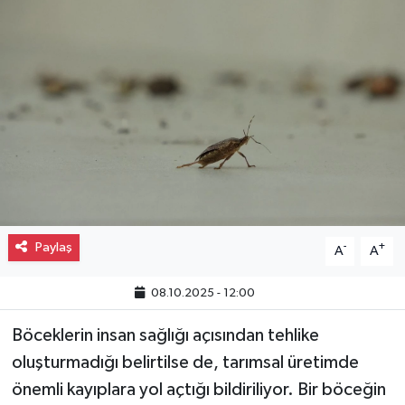
Gayrimenkul
Spor
Eğitim
Paylaş
-
+
A
A
08.10.2025 - 12:00
Böceklerin insan sağlığı açısından tehlike
oluşturmadığı belirtilse de, tarımsal üretimde
önemli kayıplara yol açtığı bildiriliyor. Bir böceğin