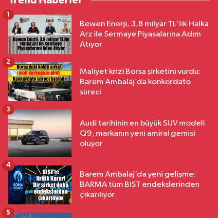
Trend Haberler
1
Bewen Enerji, 3,8 milyar TL'lik Halka
Arz ile Sermaye Piyasalarına Adım
Atıyor
2
Maliyet krizi Borsa şirketini vurdu:
Barem Ambalaj’da konkordato
süreci
3
Audi tarihinin en büyük SUV modeli
Q9, markanın yeni amiral gemisi
oluyor
4
Barem Ambalaj’da yeni gelişme:
BARMA tüm BIST endekslerinden
çıkarılıyor
5