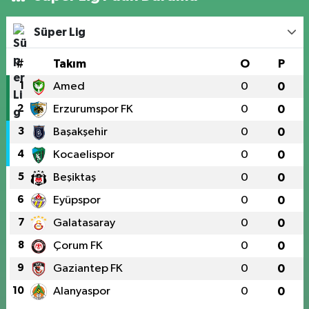
Süper Lig
#
Takım
O
P
1
Amed
0
0
2
Erzurumspor FK
0
0
3
Başakşehir
0
0
4
Kocaelispor
0
0
5
Beşiktaş
0
0
6
Eyüpspor
0
0
7
Galatasaray
0
0
8
Çorum FK
0
0
9
Gaziantep FK
0
0
10
Alanyaspor
0
0