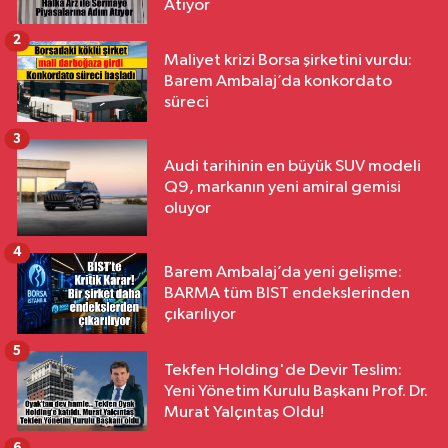
Atıyor
2
Maliyet krizi Borsa şirketini vurdu:
Barem Ambalaj’da konkordato
süreci
3
Audi tarihinin en büyük SUV modeli
Q9, markanın yeni amiral gemisi
oluyor
4
Barem Ambalaj’da yeni gelişme:
BARMA tüm BIST endekslerinden
çıkarılıyor
5
Tekfen Holding'de Devir Teslim:
Yeni Yönetim Kurulu Başkanı Prof. Dr.
Murat Yalçıntaş Oldu!
6