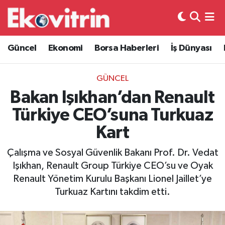
Güncel
Hava Durumu
Güncel
Ekonomi
Borsa Haberleri
İş Dünyası
Ekonomi
Trafik Durumu
GÜNCEL
Borsa Haberleri
Süper Lig Puan Durumu ve Fikstür
Bakan Işıkhan’dan Renault
Türkiye CEO’suna Turkuaz
İş Dünyası
Tüm Manşetler
Kart
Lojistik
Son Dakika Haberleri
Çalışma ve Sosyal Güvenlik Bakanı Prof. Dr. Vedat
Işıkhan, Renault Group Türkiye CEO’su ve Oyak
Otovitrin
Haber Arşivi
Renault Yönetim Kurulu Başkanı Lionel Jaillet’ye
Turkuaz Kartını takdim etti.
Asayiş
Magazin