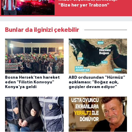
"Bize her yer Trabzon"
Bunlar da ilginizi çekebilir
Bosna Hersek'ten hareket
ABD ordusundan "Hürmüz"
eden "Filistin Konvoyu"
açıklaması: "Boğaz açık,
Konya'ya geldi
geçişler devam ediyor"