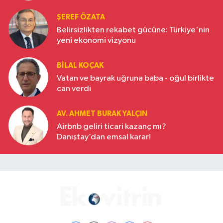
ŞEREF ÖZATA
Belirsizlikten rekabet gücüne: Türkiye'nin
yeni ekonomi vizyonu
BILAL KOÇAK
Vatan ve bayrak uğruna baba - oğul birlikte
can verdi
AV. AHMET BURAK YALÇIN
Airbnb geliri ticari kazanç mı?
Danıştay’dan emsal karar!