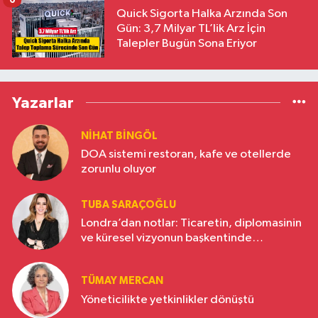
Quick Sigorta Halka Arzında Son
Gün: 3,7 Milyar TL’lik Arz İçin
Talepler Bugün Sona Eriyor
Yazarlar
NIHAT BINGÖL
DOA sistemi restoran, kafe ve otellerde
zorunlu oluyor
TUBA SARAÇOĞLU
Londra’dan notlar: Ticaretin, diplomasinin
ve küresel vizyonun başkentinde
Türkiye’nin yükselen gücü
TÜMAY MERCAN
Yöneticilikte yetkinlikler dönüştü