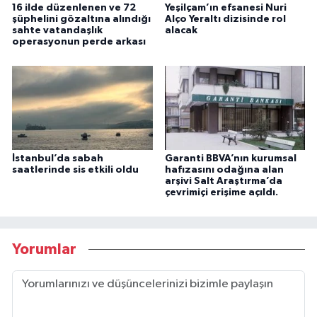
16 ilde düzenlenen ve 72
Yeşilçam’ın efsanesi Nuri
şüphelini gözaltına alındığı
Alço Yeraltı dizisinde rol
sahte vatandaşlık
alacak
operasyonun perde arkası
İstanbul’da sabah
Garanti BBVA’nın kurumsal
saatlerinde sis etkili oldu
hafızasını odağına alan
arşivi Salt Araştırma’da
çevrimiçi erişime açıldı.
Yorumlar