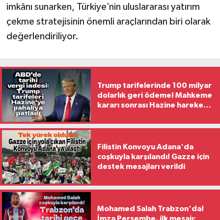
imkânı sunarken, Türkiye’nin uluslararası yatırım
çekme stratejisinin önemli araçlarından biri olarak
değerlendiriliyor.
Trump tarifelerinde 100 milyar
dolarlık geri ödeme! Mahkeme
kararı sonrası Hazine harekete
geçti
Filistin Konvoyu Adana'da
coşkuyla karşılandı! Gazze için
destek mesajları verildi
Mohamed Salah Trabzon'da!
İmza Perşembe, ilk mesajı: