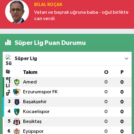
BILAL KOÇAK
Vatan ve bayrak uğruna baba - oğul birlikte
can verdi
Süper Lig Puan Durumu
Süper Lig
#
Takım
O
P
1
Amed
0
0
2
Erzurumspor FK
0
0
3
Başakşehir
0
0
4
Kocaelispor
0
0
5
Beşiktaş
0
0
6
Eyüpspor
0
0