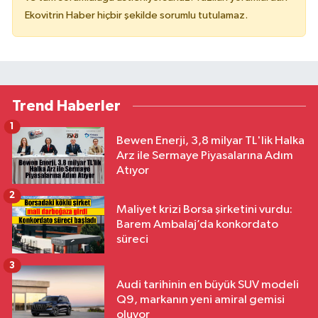
Ekovitrin Haber hiçbir şekilde sorumlu tutulamaz.
Trend Haberler
1
Bewen Enerji, 3,8 milyar TL'lik Halka
Arz ile Sermaye Piyasalarına Adım
Atıyor
2
Maliyet krizi Borsa şirketini vurdu:
Barem Ambalaj’da konkordato
süreci
3
Audi tarihinin en büyük SUV modeli
Q9, markanın yeni amiral gemisi
oluyor