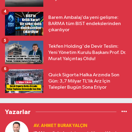
4
Barem Ambalaj’da yeni gelişme:
BARMA tüm BIST endekslerinden
çıkarılıyor
5
Tekfen Holding'de Devir Teslim:
Yeni Yönetim Kurulu Başkanı Prof. Dr.
Murat Yalçıntaş Oldu!
6
Quick Sigorta Halka Arzında Son
Gün: 3,7 Milyar TL’lik Arz İçin
Talepler Bugün Sona Eriyor
Yazarlar
AV. AHMET BURAK YALÇIN