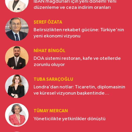
IBAN mağdurları için yeni dönem! Yeni
düzenleme ve ceza indirim oranları
ŞEREF ÖZATA
Belirsizlikten rekabet gücüne: Türkiye'nin
yeni ekonomi vizyonu
NIHAT BINGÖL
DOA sistemi restoran, kafe ve otellerde
zorunlu oluyor
TUBA SARAÇOĞLU
Londra’dan notlar: Ticaretin, diplomasinin
ve küresel vizyonun başkentinde
Türkiye’nin yükselen gücü
TÜMAY MERCAN
Yöneticilikte yetkinlikler dönüştü