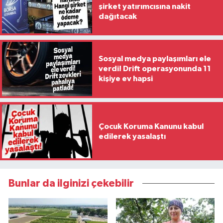
şirket yatırımcısına nakit
dağıtacak
Sosyal medya paylaşımları ele
verdi! Drift operasyonunda 11
kişiye ev hapsi
Çocuk Koruma Kanunu kabul
edilerek yasalaştı
Bunlar da ilginizi çekebilir