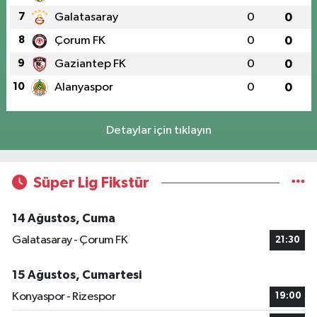
7
Galatasaray
0
0
8
Çorum FK
0
0
9
Gaziantep FK
0
0
10
Alanyaspor
0
0
Detaylar için tıklayın
Süper Lig Fikstür
14 Ağustos, Cuma
Galatasaray - Çorum FK
21:30
15 Ağustos, Cumartesi
Konyaspor - Rizespor
19:00