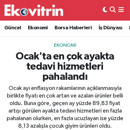
Güncel
Hava Durumu
Güncel
Ekonomi
Borsa Haberleri
İş Dünyası
Ekonomi
Trafik Durumu
EKONOMI
Borsa Haberleri
Süper Lig Puan Durumu ve Fikstür
Ocak'ta en çok ayakta
tedavi hizmetleri
İş Dünyası
Tüm Manşetler
pahalandı
Lojistik
Son Dakika Haberleri
Ocak ayı enflasyon rakamlarının açıklanmasıyla
birlikte fiyatı en çok artan ve azalan ürünler belli
Otovitrin
Haber Arşivi
oldu. Buna göre, geçen ay yüzde 89,83 fiyat
artışı görülen ayakta tedavi hizmetleri en fazla
Asayiş
pahalanan olurken, en fazla ucuzlayan ise yüzde
8,13 azalışla çocuk giyim ürünleri oldu.
Magazin