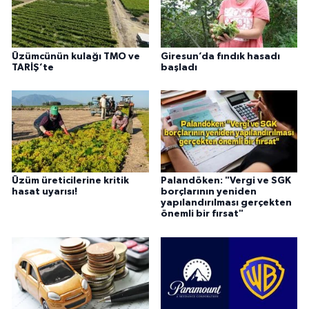
Üzümcünün kulağı TMO ve
Giresun’da fındık hasadı
TARİŞ’te
başladı
Üzüm üreticilerine kritik
Palandöken: "Vergi ve SGK
hasat uyarısı!
borçlarının yeniden
yapılandırılması gerçekten
önemli bir fırsat"