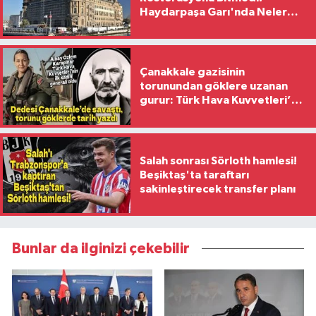
Haydarpaşa Garı'nda Neler
Yaşanıyor?
Çanakkale gazisinin
torunundan göklere uzanan
gurur: Türk Hava Kuvvetleri’nin
ilk kadın generali oldu
Salah sonrası Sörloth hamlesi!
Beşiktaş'ta taraftarı
sakinleştirecek transfer planı
Bunlar da ilginizi çekebilir