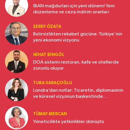
IBAN mağdurları için yeni dönem! Yeni
düzenleme ve ceza indirim oranları
ŞEREF ÖZATA
Belirsizlikten rekabet gücüne: Türkiye'nin
yeni ekonomi vizyonu
NIHAT BINGÖL
DOA sistemi restoran, kafe ve otellerde
zorunlu oluyor
TUBA SARAÇOĞLU
Londra’dan notlar: Ticaretin, diplomasinin
ve küresel vizyonun başkentinde
Türkiye’nin yükselen gücü
TÜMAY MERCAN
Yöneticilikte yetkinlikler dönüştü