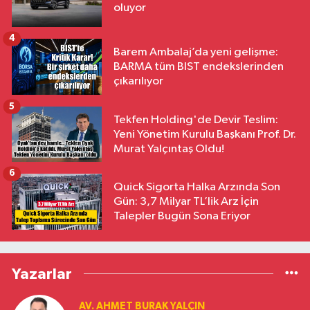
oluyor
4
Barem Ambalaj’da yeni gelişme:
BARMA tüm BIST endekslerinden
çıkarılıyor
5
Tekfen Holding'de Devir Teslim:
Yeni Yönetim Kurulu Başkanı Prof. Dr.
Murat Yalçıntaş Oldu!
6
Quick Sigorta Halka Arzında Son
Gün: 3,7 Milyar TL’lik Arz İçin
Talepler Bugün Sona Eriyor
Yazarlar
AV. AHMET BURAK YALÇIN