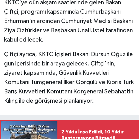
KKTC'ye dün akşam saatlerinde gelen Bakan
Çiftçi, programı kapsamında Cumhurbaşkanı
Erhürman'ın ardından Cumhuriyet Meclisi Başkanı
Ziya Öztürkler ve Başbakan Ünal Üstel tarafından
kabul edilecek.
Çiftçi ayrıca, KKTC İçişleri Bakanı Dursun Oğuz ile
gün içerisinde bir araya gelecek. Çiftçi'nin,
ziyaret kapsamında, Güvenlik Kuvvetleri
Komutanı Tümgeneral İlker Görgülü ve Kıbrıs Türk
Barış Kuvvetleri Komutanı Korgeneral Sebahattin
Kılınç ile de görüşmesi planlanıyor.
2 Yılda İnşa Edildi, 10 Yıldır
Restorasyonu Bitmedi!