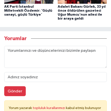
AK Parti İstanbul
Adalet Bakanı Gürlek, 33 yıl
Milletvekili Özdemir: 'Güçlü
önce öldürülen gazeteci
sanayi, güçlü Türkiye'
Uğur Mumcu'nun ailesi ile
bir araya geldi
Yorumlar
Gönder
Yorum yazarak
topluluk kurallarımızı
kabul etmiş bulunuyor