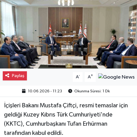
Gayrimenkul
Spor
Eğitim
Paylaş
-
+
A
A
10.06.2026 - 11:23
Okunma Süresi: 1 Dk
İçişleri Bakanı Mustafa Çiftçi, resmi temaslar için
geldiği Kuzey Kıbrıs Türk Cumhuriyeti'nde
(KKTC), Cumhurbaşkanı Tufan Erhürman
tarafından kabul edildi.