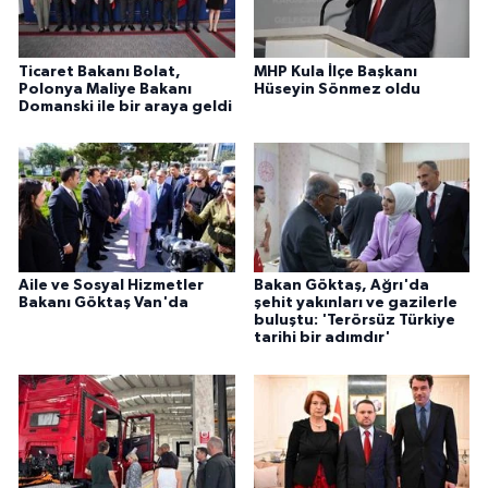
Ticaret Bakanı Bolat,
MHP Kula İlçe Başkanı
Polonya Maliye Bakanı
Hüseyin Sönmez oldu
Domanski ile bir araya geldi
Aile ve Sosyal Hizmetler
Bakan Göktaş, Ağrı'da
Bakanı Göktaş Van'da
şehit yakınları ve gazilerle
buluştu: 'Terörsüz Türkiye
tarihi bir adımdır'