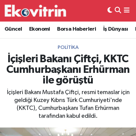
Güncel
Hava Durumu
Güncel
Ekonomi
Borsa Haberleri
İş Dünyası
Ekonomi
Trafik Durumu
POLITIKA
Borsa Haberleri
Süper Lig Puan Durumu ve Fikstür
İçişleri Bakanı Çiftçi, KKTC
Cumhurbaşkanı Erhürman
İş Dünyası
Tüm Manşetler
ile görüştü
Lojistik
Son Dakika Haberleri
İçişleri Bakanı Mustafa Çiftçi, resmi temaslar için
geldiği Kuzey Kıbrıs Türk Cumhuriyeti'nde
Otovitrin
Haber Arşivi
(KKTC), Cumhurbaşkanı Tufan Erhürman
tarafından kabul edildi.
Asayiş
Magazin