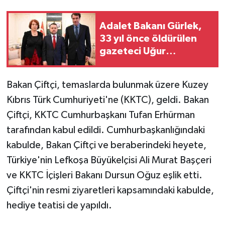
Adalet Bakanı Gürlek,
33 yıl önce öldürülen
gazeteci Uğur
Mumcu'nun ailesi ile bir
araya geldi
Bakan Çiftçi, temaslarda bulunmak üzere Kuzey
Kıbrıs Türk Cumhuriyeti'ne (KKTC), geldi. Bakan
Çiftçi, KKTC Cumhurbaşkanı Tufan Erhürman
tarafından kabul edildi. Cumhurbaşkanlığındaki
kabulde, Bakan Çiftçi ve beraberindeki heyete,
Türkiye'nin Lefkoşa Büyükelçisi Ali Murat Başçeri
ve KKTC İçişleri Bakanı Dursun Oğuz eşlik etti.
Çiftçi'nin resmi ziyaretleri kapsamındaki kabulde,
hediye teatisi de yapıldı.