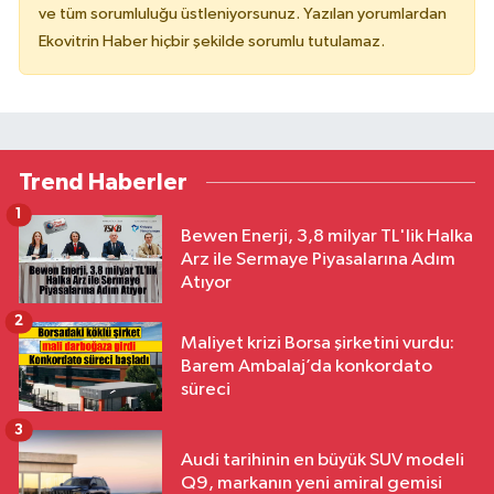
ve tüm sorumluluğu üstleniyorsunuz. Yazılan yorumlardan
Ekovitrin Haber hiçbir şekilde sorumlu tutulamaz.
Trend Haberler
1
Bewen Enerji, 3,8 milyar TL'lik Halka
Arz ile Sermaye Piyasalarına Adım
Atıyor
2
Maliyet krizi Borsa şirketini vurdu:
Barem Ambalaj’da konkordato
süreci
3
Audi tarihinin en büyük SUV modeli
Q9, markanın yeni amiral gemisi