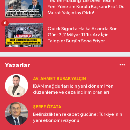
Tekfen Holding'de Devir Teslim:
Yeni Yönetim Kurulu Başkanı Prof. Dr.
Murat Yalçıntaş Oldu!
6
Quick Sigorta Halka Arzında Son
Gün: 3,7 Milyar TL’lik Arz İçin
Talepler Bugün Sona Eriyor
Yazarlar
AV. AHMET BURAK YALÇIN
IBAN mağdurları için yeni dönem! Yeni
düzenleme ve ceza indirim oranları
ŞEREF ÖZATA
Belirsizlikten rekabet gücüne: Türkiye'nin
yeni ekonomi vizyonu