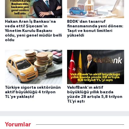
Hakan Aran İş Bankası'na
BDDK'dan tasarruf
veda etti! Şişecam'ın
finansmanında yeni dönem:
Yönetim Kurulu Başkanı
Taşıt ve konut limitleri
oldu, yeni genel müdür belli
yükseldi
oldu
Türkiye sigorta sektörünün
VakıfBank’ın aktif
aktif büyüklüğü 4 trilyon
büyüklüğü yıllık bazda
TL'ye yaklaştı!
yüzde 28 artışla 5,8 trilyon
TL’yi aştı
Yorumlar