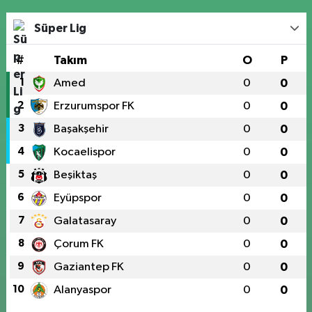
Süper Lig
#
Takım
O
P
1
Amed
0
0
2
Erzurumspor FK
0
0
3
Başakşehir
0
0
4
Kocaelispor
0
0
5
Beşiktaş
0
0
6
Eyüpspor
0
0
7
Galatasaray
0
0
8
Çorum FK
0
0
9
Gaziantep FK
0
0
10
Alanyaspor
0
0