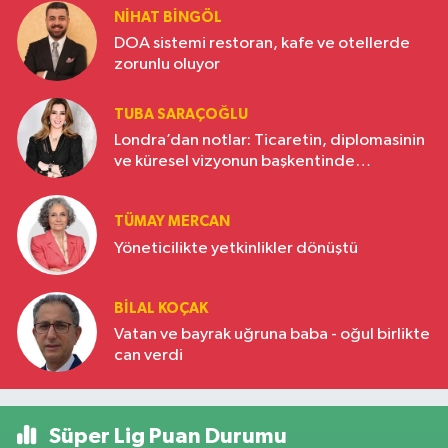
NIHAT BINGÖL
DOA sistemi restoran, kafe ve otellerde
zorunlu oluyor
TUBA SARAÇOĞLU
Londra’dan notlar: Ticaretin, diplomasinin
ve küresel vizyonun başkentinde
Türkiye’nin yükselen gücü
TÜMAY MERCAN
Yöneticilikte yetkinlikler dönüştü
BILAL KOÇAK
Vatan ve bayrak uğruna baba - oğul birlikte
can verdi
Süper Lig Puan Durumu