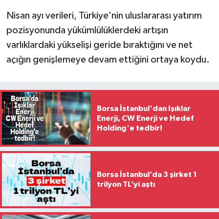
Nisan ayı verileri, Türkiye'nin uluslararası yatırım
pozisyonunda yükümlülüklerdeki artışın
varlıklardaki yükselişi geride bıraktığını ve net
açığın genişlemeye devam ettiğini ortaya koydu.
Borsa İstanbul'dan Işıklar
Enerji, CW Enerji ve Hedef
Holding'e tedbir!
Borsa İstanbul’da 3 şirket 1
trilyon TL’yi aştı