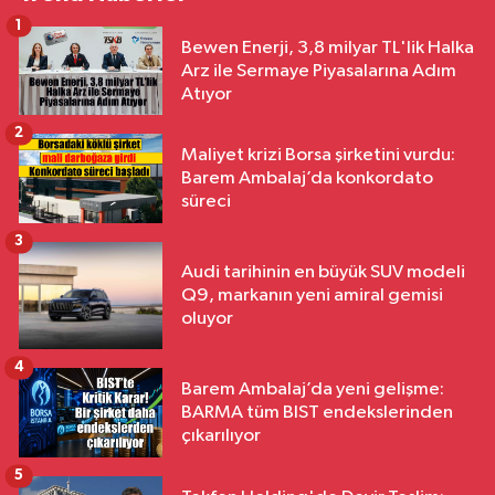
1
Bewen Enerji, 3,8 milyar TL'lik Halka
Arz ile Sermaye Piyasalarına Adım
Atıyor
2
Maliyet krizi Borsa şirketini vurdu:
Barem Ambalaj’da konkordato
süreci
3
Audi tarihinin en büyük SUV modeli
Q9, markanın yeni amiral gemisi
oluyor
4
Barem Ambalaj’da yeni gelişme:
BARMA tüm BIST endekslerinden
çıkarılıyor
5