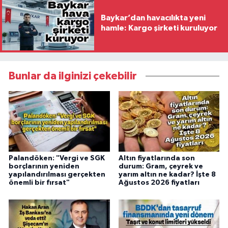
Baykar’dan havacılıkta yeni
hamle: Kargo şirketi kuruluyor
Bunlar da ilginizi çekebilir
Palandöken: "Vergi ve SGK
Altın fiyatlarında son
borçlarının yeniden
durum: Gram, çeyrek ve
yapılandırılması gerçekten
yarım altın ne kadar? İşte 8
önemli bir fırsat"
Ağustos 2026 fiyatları