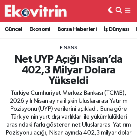
Güncel
Hava Durumu
Güncel
Ekonomi
Borsa Haberleri
İş Dünyası
Ekonomi
Trafik Durumu
FINANS
Borsa Haberleri
Süper Lig Puan Durumu ve Fikstür
Net UYP Açığı Nisan’da
402,3 Milyar Dolara
İş Dünyası
Tüm Manşetler
Yükseldi
Lojistik
Son Dakika Haberleri
Türkiye Cumhuriyet Merkez Bankası (TCMB),
2026 yılı Nisan ayına ilişkin Uluslararası Yatırım
Otovitrin
Haber Arşivi
Pozisyonu (UYP) verilerini açıkladı. Buna göre
Türkiye'nin yurt dışı varlıkları ile yükümlülükleri
Asayiş
arasındaki farkı gösteren net Uluslararası Yatırım
Pozisyonu açığı, Nisan ayında 402,3 milyar dolar
Magazin