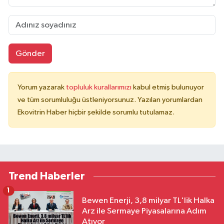
Gönder
Yorum yazarak
topluluk kurallarımızı
kabul etmiş bulunuyor
ve tüm sorumluluğu üstleniyorsunuz. Yazılan yorumlardan
Ekovitrin Haber hiçbir şekilde sorumlu tutulamaz.
Trend Haberler
1
Bewen Enerji, 3,8 milyar TL'lik Halka
Arz ile Sermaye Piyasalarına Adım
Atıyor