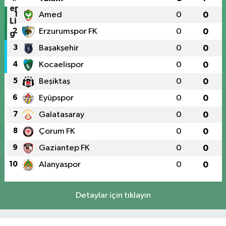
1
Amed
0
0
2
Erzurumspor FK
0
0
3
Başakşehir
0
0
4
Kocaelispor
0
0
5
Beşiktaş
0
0
6
Eyüpspor
0
0
7
Galatasaray
0
0
8
Çorum FK
0
0
9
Gaziantep FK
0
0
10
Alanyaspor
0
0
Detaylar için tıklayın