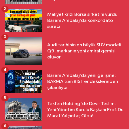
2
Maliyet krizi Borsa şirketini vurdu:
Barem Ambalaj’da konkordato
süreci
3
Audi tarihinin en büyük SUV modeli
Q9, markanın yeni amiral gemisi
oluyor
4
Barem Ambalaj’da yeni gelişme:
BARMA tüm BIST endekslerinden
çıkarılıyor
5
Tekfen Holding'de Devir Teslim:
Yeni Yönetim Kurulu Başkanı Prof. Dr.
Murat Yalçıntaş Oldu!
6