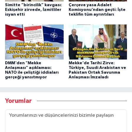
Simitte “birincilik” kavgası:
Çerçeve yasa Adalet
Eskişehir zirvede, İzmitliler
Komisyonu’ndan geçti: İşte
isyan etti
teklifin tüm ayrıntıları
DMM'den "Mekke
Mekke'de Tarihi Zirve:
Anlaşması" açıklaması:
Türkiye, Suudi Arabistan ve
NATO ile çeliştiği iddiaları
Pakistan Ortak Savunma
gerçeği yansıtmıyor
Anlaşması İmzaladı
Yorumlar