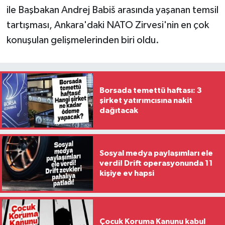
ile Başbakan Andrej Babiš arasında yaşanan temsil
tartışması, Ankara'daki NATO Zirvesi'nin en çok
konuşulan gelişmelerinden biri oldu.
Borsada temettü haftası: 3
şirket yatırımcısına nakit
dağıtacak
Sosyal medya paylaşımları ele
verdi! Drift operasyonunda 11
kişiye ev hapsi
Çocuk Koruma Kanunu kabul