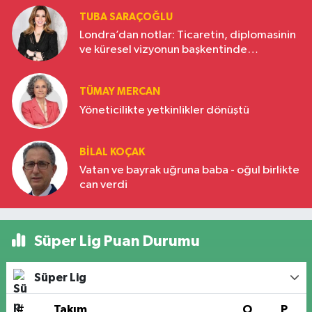
TUBA SARAÇOĞLU
Londra’dan notlar: Ticaretin, diplomasinin
ve küresel vizyonun başkentinde
Türkiye’nin yükselen gücü
TÜMAY MERCAN
Yöneticilikte yetkinlikler dönüştü
BILAL KOÇAK
Vatan ve bayrak uğruna baba - oğul birlikte
can verdi
Süper Lig Puan Durumu
Süper Lig
#
Takım
O
P