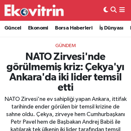
Güncel
Hava Durumu
Güncel
Ekonomi
Borsa Haberleri
İş Dünyası
Ekonomi
Trafik Durumu
GÜNDEM
Borsa Haberleri
Süper Lig Puan Durumu ve Fikstür
NATO Zirvesi'nde
görülmemiş kriz: Çekya'yı
İş Dünyası
Tüm Manşetler
Ankara'da iki lider temsil
Lojistik
Son Dakika Haberleri
etti
Otovitrin
Haber Arşivi
NATO Zirvesi'ne ev sahipliği yapan Ankara, ittifak
tarihinde ender görülen bir temsil krizine de
Asayiş
sahne oldu. Çekya, zirveye hem Cumhurbaşkanı
Petr Pavel hem de Başbakan Andrej Babiš ile
Magazin
katılarak tek ülkenin iki lider tarafından temsil