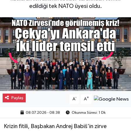
edildiği tek NATO üyesi oldu.
Gayrimenkul
Spor
Eğitim
Paylaş
-
+
A
A
08.07.2026 - 08:38
Okunma Süresi: 1 Dk
Krizin fitili, Başbakan Andrej Babiš'in zirve